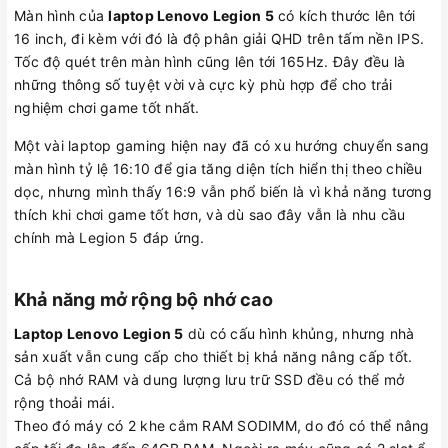
Màn hình của
laptop Lenovo Legion 5
có kích thước lên tới
16 inch, đi kèm với đó là độ phân giải QHD trên tấm nền IPS.
Tốc độ quét trên màn hình cũng lên tới 165Hz. Đây đều là
những thông số tuyệt vời và cực kỳ phù hợp để cho trải
nghiệm chơi game tốt nhất.
Một vài laptop gaming hiện nay đã có xu hướng chuyển sang
màn hình tỷ lệ 16:10 để gia tăng diện tích hiển thị theo chiều
dọc, nhưng mình thấy 16:9 vẫn phổ biến là vì khả năng tương
thích khi chơi game tốt hơn, và dù sao đây vẫn là nhu cầu
chính mà Legion 5 đáp ứng.
Khả năng mở rộng bộ nhớ cao
Laptop Lenovo Legion 5
dù có cấu hình khủng, nhưng nhà
sản xuất vẫn cung cấp cho thiết bị khả năng nâng cấp tốt.
Cả bộ nhớ RAM và dung lượng lưu trữ SSD đều có thể mở
rộng thoải mái.
Theo đó máy có 2 khe cắm RAM SODIMM, do đó có thể nâng