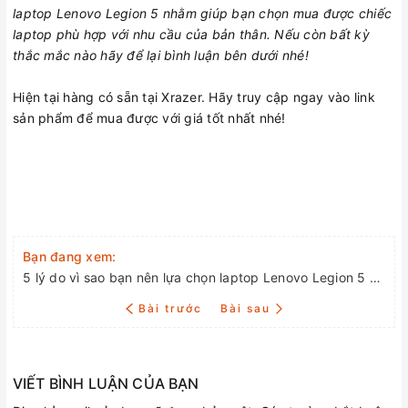
laptop Lenovo Legion 5 nhằm giúp bạn chọn mua được chiếc
laptop phù hợp với nhu cầu của bản thân. Nếu còn bất kỳ
thắc mắc nào hãy để lại bình luận bên dưới nhé!
Hiện tại hàng có sẵn tại Xrazer. Hãy truy cập ngay vào link
sản phẩm để mua được với giá tốt nhất nhé!
Lỗi giao diện: file 'snippets/shortcode-MỚI.bwt' không được
tìm thấy Laptop Lenovo Legion 5 15ARH7H R7 6800H/16GB
RAM/1TB SSD/15.6 FHD 165hz/RTX 3050Ti 6G/Win11/Xám |
Xrazer
Bạn đang xem:
5 lý do vì sao bạn nên lựa chọn laptop Lenovo Legion 5 để chơi game
Bài trước
Bài sau
VIẾT BÌNH LUẬN CỦA BẠN