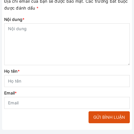
Địa chỉ email của bạn sẽ được bảo mật. Các trường bắt buộc
được đánh dấu
*
Nội dung
*
Họ tên
*
Email
*
GỬI BÌNH LUẬN