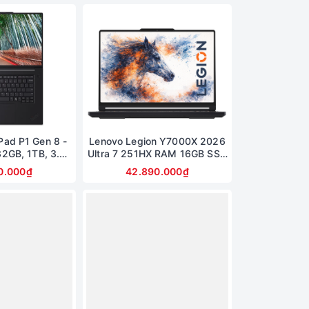
Pad P1 Gen 8 -
Lenovo Legion Y7000X 2026
32GB, 1TB, 3.2K
Ultra 7 251HX RAM 16GB SSD
0Hz
1TB RTX 5060 Màn hình
0.000₫
42.890.000₫
15.3inch 2.5K OLED 165Hz
(Legion 5 15IAX11)