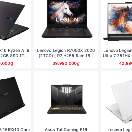
X16 Ryzen AI 9
Lenovo Legion R7000X 2026
Lenovo Legio
32GB SSD 1TB
(2TCD) ( R7 H255 Ram 16G
Ultra 7 251H
nch 2.5K RTX
SSD 1TB RTX 5060 8G |
1TB RTX 50
0.000₫
39.990.000₫
42.89
 8Gb
15.3in 2.5K OLED 165Hz )
15.3inch 2.
(Legion 
5 15IRX10 Core
Asus Tuf Gaming F16
Lenovo Legi