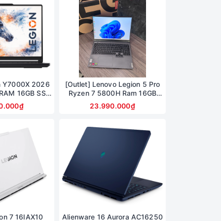
n Y7000X 2026
[Outlet] Lenovo Legion 5 Pro
X RAM 16GB SSD
Ryzen 7 5800H Ram 16GB
60 Màn hình
SSD 512TB Card RTX 3060
0.000₫
23.990.000₫
5K OLED 165Hz
6G Màn 16inch 2,5K 165Hz
5 15IAX11)
on 7 16IAX10
Alienware 16 Aurora AC16250