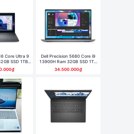
16 Core Ultra 9
Dell Precision 5680 Core i9
32GB SSD 1TB
13900H Ram 32GB SSD 1TB
00 Màn 16inch
Card A2000 Màn 16inch
0.000₫
34.500.000₫
hành 6 tháng)
FullHD