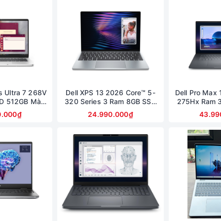
us Ultra 7 268V
Dell XPS 13 2026 Core™ 5-
Dell Pro Max 
D 512GB Màn
320 Series 3 Ram 8GB SSD
275Hx Ram 
llHD Touch
512GB Màn 13.4inch 2K cảm
Card RTX 10
0.000₫
24.990.000₫
43.99
ứng
FullHD (bảo 