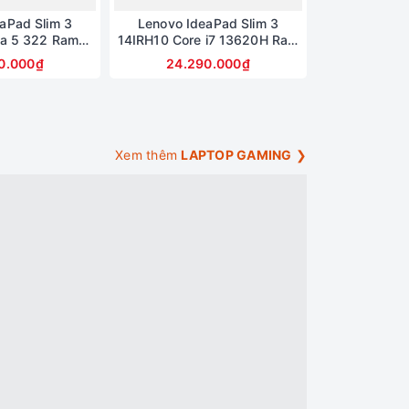
aPad Slim 3
Lenovo IdeaPad Slim 3
ra 5 322 Ram
14IRH10 Core i7 13620H Ram
12GB Intel®
24GB SSD 512GB Intel UHD
0.000₫
24.290.000₫
n hình 14inch
Graphics Màn hình 14inch
XGA
WUXGA
Xem thêm
LAPTOP GAMING
❯