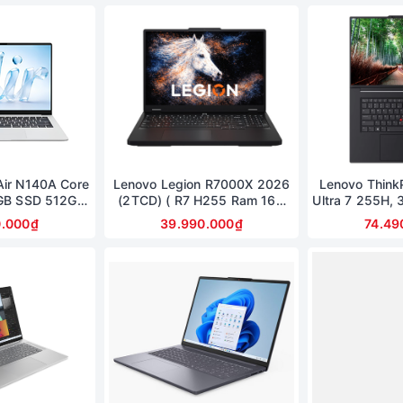
Air N140A Core
Lenovo Legion R7000X 2026
Lenovo Think
GB SSD 512GB
(2TCD) ( R7 H255 Ram 16G
Ultra 7 255H, 
inch FullHD
SSD 1TB RTX 5060 8G |
12
0.000₫
39.990.000₫
74.49
15.3in 2.5K OLED 165Hz )