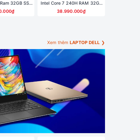
X Ram 32GB SSD
Intel Core 7 240H RAM 32GB
 5060 8GB Màn
1TB SSD RTX 5060 QHD+
0.000₫
38.990.000₫
 OLED 165Hz
120Hz (bảo hành hãng 1 năm)
Xem thêm
LAPTOP DELL
❯