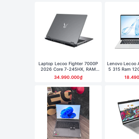
Laptop Lecoo Fighter 7000P
Lenovo Lecoo 
2026 Core 7-245HX, RAM
5 315 Ram 12
16GB, SSD 512GB, RTX 5060
Màn hình 14
34.990.000₫
18.49
8GB, màn 16 inch 2.5K 180Hz