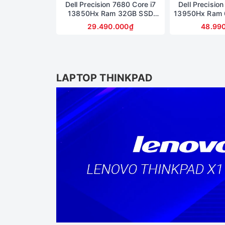
Dell Precision 7680 Core i7
Dell Precisio
13850Hx Ram 32GB SSD
13950Hx Ram 
512GB Card A1000 6GB Màn
Màn 16inch Mà
29.490.000₫
48.99
16inch FullHD
4K OLED 
LAPTOP THINKPAD