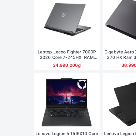
Laptop Lecoo Fighter 7000P
Gigabyte Aero 
2026 Core 7-245HX, RAM
370 HX Ram 
16GB, SSD 512GB, RTX 5060
Màn hình 16i
34.990.000₫
38.99
8GB, màn 16 inch 2.5K 180Hz
5070
Lenovo Legion 5 15IRX10 Core
Lenovo Legion 