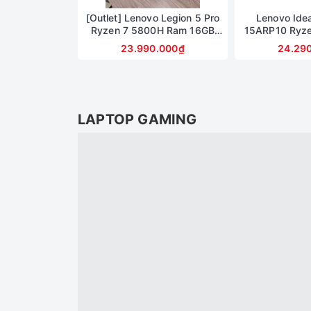
[Outlet] Lenovo Legion 5 Pro
Lenovo Ide
Ryzen 7 5800H Ram 16GB
15ARP10 Ryz
SSD 512TB Card RTX 3060
Ram 16GB SS
23.990.000₫
24.29
6G Màn 16inch 2,5K 165Hz
Radeon™ 68
15.1inch 
LAPTOP GAMING