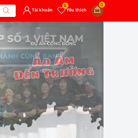
0
0
Tài khoản
Yêu thích