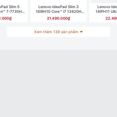
aPad Slim 5
Lenovo IdeaPad Slim 3
Lenovo Ide
en™ 7-7735HS
16IRH10 Core™ i7 13620H
14IPH11 Ult
D 512GB AMD
Ram 16GB SSD 512GB Intel®
16GB SSD 5
0.000₫
21.490.000₫
22.49
0M Màn hình
UHD Graphics Màn hình
Graphics Mà
WQXGA OLED
16inch WUXGA
WU
Xem thêm 139 sản phẩm