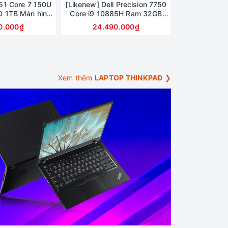
51 Core 7 150U
[Likenew] Dell Precision 7750
 1TB Màn hình
Core i9 10885H Ram 32GB
lHD+ Touch
SSD 512BB Card RTX 5000
0.000₫
24.490.000₫
Màn 17.3inch FullHD
Xem thêm
LAPTOP THINKPAD
❯