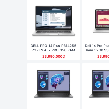
DELL PRO 14 Plus PB14255
Dell 14 Pro Pl
RYZEN AI 7 PRO 350 RAM
Ram 32GB SS
32GB SSD 512GB AMD
14inch Fu
23.990.000₫
23.99
RADEON 860M GRAPHICS
MÀN 14inch FullHD+