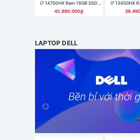
i7 14700HX Ram 16GB SSD
i7 13650HX 
512GB RTX 5050 Màn hình
512GB RTX 5
42.990.000₫
38.49
15.1inch WQXGA OLED
15.3inch F
LAPTOP DELL