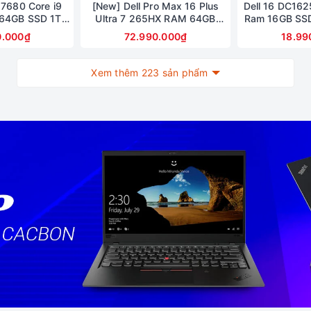
n 7680 Core i9
[New] Dell Pro Max 16 Plus
Dell 16 DC162
64GB SSD 1TB
Ultra 7 265HX RAM 64GB
Ram 16GB SSD
n hình 16inch
M2.SSD 1TB 4K OLED 120Hz
16inch Fu
0.000₫
72.990.000₫
18.99
RTX 2000
NVIDIA RTX PRO A2000 8GB
Xem thêm 223 sản phẩm