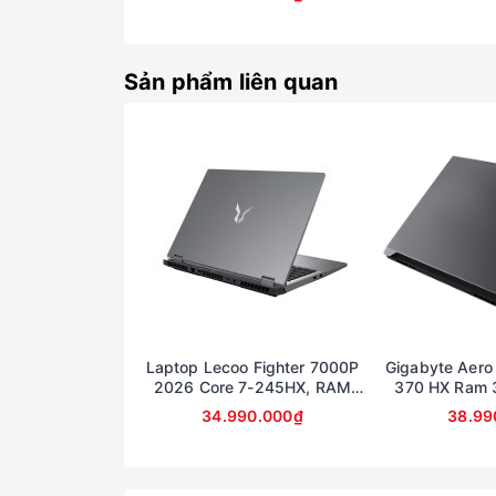
RADEON 860M GRAPHICS
liệu nhiều
MÀN 14inch FullHD+
Sản phẩm liên quan
Laptop Lecoo Fighter 7000P
Gigabyte Aero
2026 Core 7-245HX, RAM
370 HX Ram 
16GB, SSD 512GB, RTX 5060
Màn hình 16
34.990.000₫
38.99
8GB, màn 16 inch 2.5K 180Hz
507