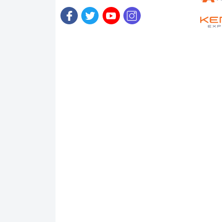
Tần số quét lên đến 240Hz mang đến cho 
tựa game FPS , AAA rất thích điều này .
Đa dạng cổng kết nối