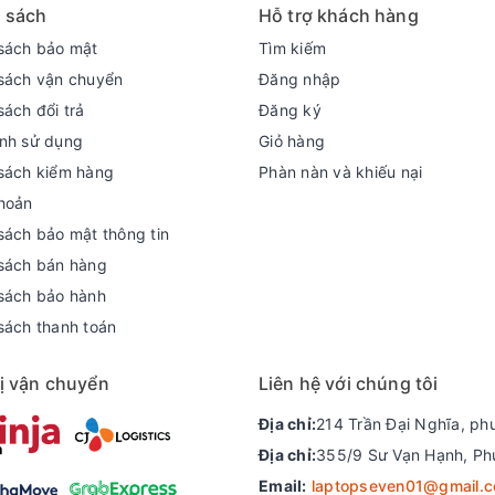
 sách
Hỗ trợ khách hàng
sách bảo mật
Tìm kiếm
sách vận chuyển
Đăng nhập
sách đổi trả
Đăng ký
nh sử dụng
Giỏ hàng
 hình 16inch 2K (2560 x 1600) với độ phân giải này sẽ 
sách kiểm hàng
Phàn nàn và khiếu nại
Độ phủ màu 100% sRGB giúp người dùng xử lí thoải mái các
hoản
 , ... những công việc cần màn đẹp chuẩn màu
sách bảo mật thông tin
sách bán hàng
sách bảo hành
sách thanh toán
ị vận chuyển
Liên hệ với chúng tôi
Địa chỉ:
214 Trần Đại Nghĩa, ph
Địa chỉ:
355/9 Sư Vạn Hạnh, Ph
Email:
laptopseven01@gmail.