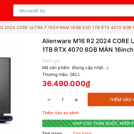
 R2 2024 CORE ULTRA 7 155H RAM 16GB SSD 1TB RTX 4070 8GB
Alienware M16 R2 2024 CORE 
1TB RTX 4070 8GB MÀN 16inc
Đánh giá
Mã sản phẩm:
(Đang cập nhật...)
Thương hiệu:
DELL
36.490.000₫
–
+
THÊM VÀO 
Thêm vào so sánh
SHIP COD TOÀN QUỐC, MIỄN P
Tình trạng:
Còn hàng