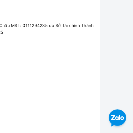
Châu MST: 0111294235 do Sở Tài chính Thành
25
 việc. Đặc biệt là những người chơi các