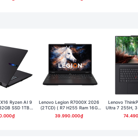
FullHD (bảo 
 X16 Ryzen AI 9
Lenovo Legion R7000X 2026
Lenovo ThinkP
32GB SSD 1TB
(2TCD) ( R7 H255 Ram 16G
Ultra 7 255H, 
inch 2.5K RTX
SSD 1TB RTX 5060 8G | 15.3in
12
0.000₫
39.990.000₫
74.49
0 8Gb
2.5K OLED 165Hz )