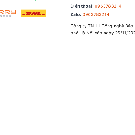
Điện thoại:
0963783214
Zalo:
0963783214
Công ty TNHH Công nghệ Bảo 
phố Hà Nội cấp ngày 26/11/20
người dùng những chuyển động hình ảnh mượt mà khi làm