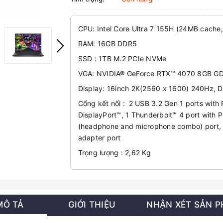
CPU: Intel Core Ultra 7 155H (24MB cache,
RAM: 16GB DDR5
SSD : 1TB M.2 PCIe NVMe
VGA: NVIDIA® GeForce RTX™ 4070 8GB G
Display: 16inch 2K(2560 x 1600) 240Hz,
Cổng kết nối :
2 USB 3.2 Gen 1 ports with
DisplayPort™, 1 Thunderbolt™ 4 port with 
(headphone and microphone combo) port, 1 
adapter port
Trọng lượng : 2,62 Kg
MÔ TẢ
GIỚI THIỆU
NHẬN XÉT SẢN 