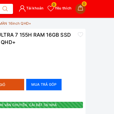
0
0
Tài khoản
Yêu thích
 MÀN 16inch QHD+
ULTRA 7 155H RAM 16GB SSD
h QHD+
MUA TRẢ GÓP
GIỎ
HÍ VẬN CHUYỂN, CÀI ĐẶT TẠI NHÀ