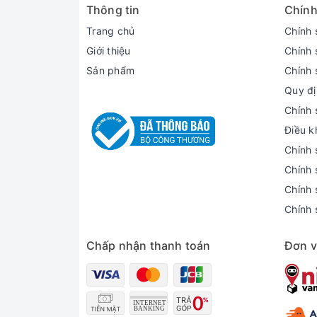
Thông tin
Chính
Trang chủ
Chính 
Giới thiệu
Chính 
Màn hình sắc nét
Sản phẩm
Chính 
Quy đị
Alienware M16 R2 2024 được trang bị màn
Chính 
sắc nét , chân thực đến từng chi tiết . 
Điều k
thiết kế nội thất , chỉnh sửa ảnh , video
Chính 
Chính 
Chính 
Chính 
Chấp nhận thanh toán
Đơn v