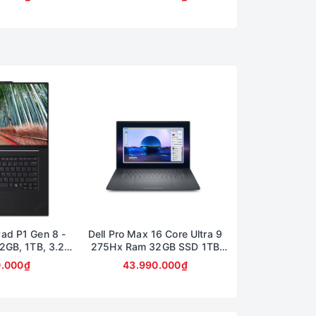
hành 6 tháng)
16inch 
ad P1 Gen 8 -
Dell Pro Max 16 Core Ultra 9
HP Zbook Powe
32GB, 1TB, 3.2K
275Hx Ram 32GB SSD 1TB
10885H Ram 32
0Hz
Card RTX 1000 Màn 16inch
Card T2000 M
0.000₫
43.990.000₫
14.500
FullHD (bảo hành 6 tháng)
Ful