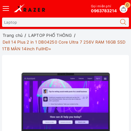
0
Gọi miễn phí
0963783214
Trang chủ
LAPTOP PHỔ THÔNG
Dell 14 Plus 2 in 1 DB04250 Core Ultra 7 256V RAM 16GB SSD
1TB MÀN 14inch FullHD+