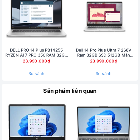
DELL PRO 14 Plus PB14255
Dell 14 Pro Plus Ultra 7 268V
RYZEN AI 7 PRO 350 RAM 32GB
Ram 32GB SSD 512GB Màn
SSD 512GB AMD RADEON 860M
14inch FullHD Touch
23.990.000₫
23.990.000₫
GRAPHICS MÀN 14inch FullHD+
So sánh
So sánh
Sản phẩm liên quan