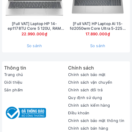
[Full VAT] Laptop HP 14-
[Full VAT] HP Laptop AI 15-
ep1178TU Core 5 120U, RAM
fd2050wm Core Ultra 5-225U
16GB, SSD 1TB, 14 inch FHD,
Ram 8GB SSD 512GB Màn hình
22.990.000₫
17.890.000₫
Windows 11
15.6inch FullHD Touch
So sánh
So sánh
Thông tin
Chính sách
Trang chủ
Chính sách bảo mật
Giới thiệu
Chính sách vận chuyển
Sản phẩm
Chính sách đổi trả
Quy định sử dụng
Chính sách kiểm hàng
Điều khoản
Chính sách bảo mật thông tin
Chính sách bán hàng