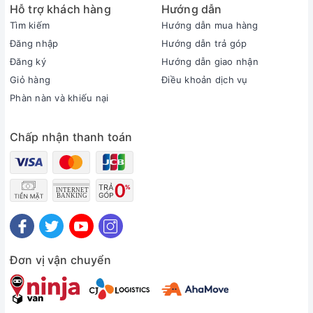
Kết luận :
Dell Alienware M17 R2 thực sự là một dòng Laptop
Hỗ trợ khách hàng
Hướng dẫn
Gaming tuyệt vời . Hãy liên hệ với
Xrazer
để nhận được
Tìm kiếm
Hướng dẫn mua hàng
những ưu đãi tốt về sản phẩm Dell Alienware M17 R2 này
Đăng nhập
Hướng dẫn trả góp
nha.
Đăng ký
Hướng dẫn giao nhận
Giỏ hàng
Điều khoản dịch vụ
Phàn nàn và khiếu nại
Chấp nhận thanh toán
Đơn vị vận chuyển