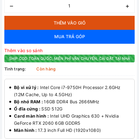
–
+
THÊM VÀO GIỎ
MUA TRẢ GÓP
Thêm vào so sánh
SHIP COD TOÀN QUỐC, MIỄN PHÍ VẬN CHUYỂN, CÀI ĐẶT TẠI NHÀ
Tình trạng:
Còn hàng
Bộ vi xử lý :
Intel Core i7-9750H Processor 2.6GHz
(12M Cache, Up to 4.5GHz)
Bộ nhớ RAM :
16GB DDR4 Bus 2666MHz
Ổ đĩa cứng :
SSD 512G
Card màn hình :
Intel UHD Graphics 630 + Nvidia
GeForce RTX 2060 6GB GDDR5
Màn hình :
17.3 inch Full HD (1920x1080)