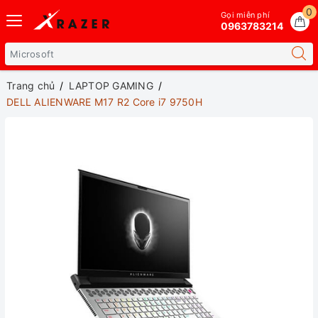
0
Gọi miễn phí
0963783214
Trang chủ
LAPTOP GAMING
DELL ALIENWARE M17 R2 Core i7 9750H