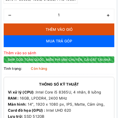
–
+
THÊM VÀO GIỎ
MUA TRẢ GÓP
Thêm vào so sánh
SHIP COD TOÀN QUỐC, MIỄN PHÍ VẬN CHUYỂN, CÀI ĐẶT TẠI NHÀ
Tình trạng:
Còn hàng
THÔNG SỐ KỸ THUẬT
Vi xử lý (CPU)
:Intel Core i5 8365U, 4 nhân, 8 luồng
RAM :
16GB, LPDDR4, 2400 MHz
Màn hình:
14″, 1920 x 1080 px, IPS, Matte, Cảm ứng,
Card đồ họa (GPU) :
Intel UHD 620
Lưu trữ:
SSD 512GB