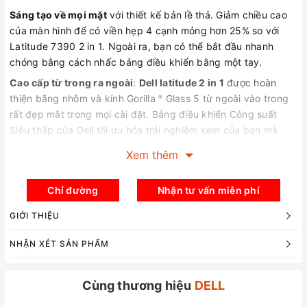
Sáng tạo về mọi mặt
với thiết kế bản lề thả. Giảm chiều cao
của màn hình để có viền hẹp 4 cạnh mỏng hơn 25% so với
Latitude 7390 2 in 1. Ngoài ra, bạn có thể bắt đầu nhanh
chóng bằng cách nhấc bảng điều khiển bằng một tay.
Cao cấp từ trong ra ngoài
:
Dell latitude 2 in 1
được hoàn
thiện bằng nhôm và kính Gorilla
Glass 5 từ ngoài vào trong
®
rất đẹp mắt trong mọi cài đặt. Bảng điều khiển Công suất
Siêu thấp của Dell tối ưu hóa trải nghiệm xem của bạn mà
không làm tiêu hao pin, trong khi lớp phủ chống phản chiếu,
Xem thêm
chống nhòe cho phép bạn xem màn hình của mình dưới mọi
ánh sáng.
Chỉ đường
Nhận tư vấn miễn phí
MÀN HÌNH
GIỚI THIỆU
Một góc nhìn không thể tuyệt vời hơn
:
Dell latitude 7400 2
NHẬN XÉT SẢN PHẨM
in 1
màn hình 14 inch nhỏ nhất thế giới mang lại diện tích màn
hình tối đa với màn hình 14 inch Full HD trong khung máy 13
Cùng thương hiệu
DELL
inch.
Tiện lợi tối ưu
: Quản lý tất cả các điểm cuối Windows 10 của