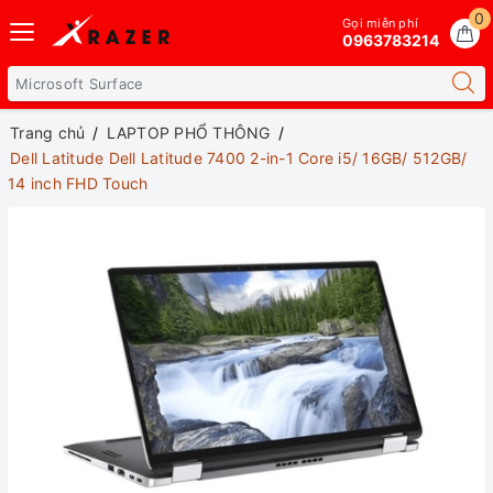
0
Gọi miễn phí
0963783214
Trang chủ
LAPTOP PHỔ THÔNG
Dell Latitude Dell Latitude 7400 2-in-1 Core i5/ 16GB/ 512GB/
14 inch FHD Touch