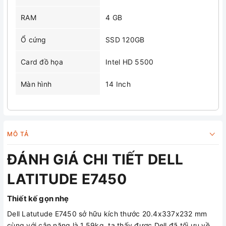
RAM
4 GB
Ổ cứng
SSD 120GB
Card đồ họa
Intel HD 5500
Màn hình
14 Inch
MÔ TẢ
ĐÁNH GIÁ CHI TIẾT DELL
LATITUDE E7450
Thiết kế gọn nhẹ
Dell Latutude E7450 sở hữu kích thước 20.4x337x232 mm
cùng với cân nặng là 1.59kg, ta thấy được Dell đã tối ưu về