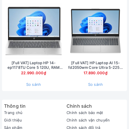
[Full VAT] Laptop HP 14-
[Full VAT] HP Laptop AI 15-
ep1178TU Core 5 120U, RAM
fd2050wm Core Ultra 5-225U
16GB, SSD 1TB, 14 inch FHD,
Ram 8GB SSD 512GB Màn hình
22.990.000₫
17.890.000₫
Windows 11
15.6inch FullHD Touch
So sánh
So sánh
Thông tin
Chính sách
Trang chủ
Chính sách bảo mật
Giới thiệu
Chính sách vận chuyển
Sản phẩm
Chính sách đổi trả