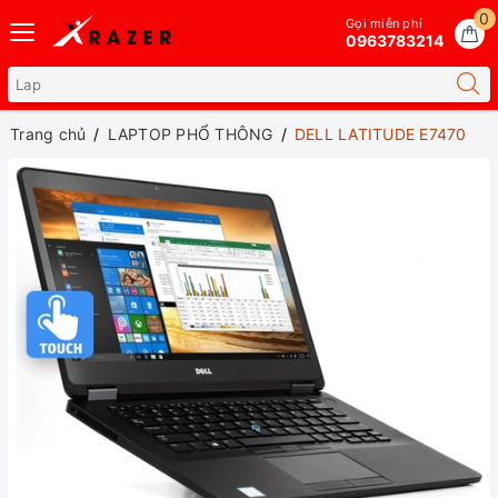
0
Gọi miễn phí
0963783214
Trang chủ
LAPTOP PHỔ THÔNG
DELL LATITUDE E7470