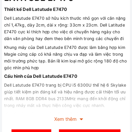
Thiết kế Dell Latutude E7470
Dell Latutude E7470 sở hữu kích thước nhỏ gọn với cân nặng
chỉ 1,47kg, dày 2cm, dài x rộng: 33cm x 23cm. Dell Latitude
E7470 cực kì thích hợp cho việc di chuyển hàng ngày cho
dân văn phòng hay đem theo bên mình trong các chuyến đi
Khung máy của Dell Latutude E7470 được làm bằng hợp kim
Magie cứng cáp có khả năng chịu va đạp và làm việc trong
môi trường phức tạp. Bản lề kim loại mở góc rộng 180 độ cho
góc nhìn phù hợp
Cấu hình của Dell Latutude E7470
Dell Latutude E7470 trang bị CPU i5 6300U thế hệ 6 Skylake
giúp tiết kiệm pin đáng kể và hiệu năng được cải thiện tối ưu
nhất. RAM 8GB DDR4 bus 2133MHz mang đến khởi động chỉ
trong nháy mắt và thực hiện công việc cực nhanh.
Với cấu hình này bạn có thể tha hồ dùng tác vụ văn phòng,
Xem thêm
lướt web mở nhiều tab cùng lúc hay thiết kế hoặc chơi các
tựa game khủng đều không thành vấn đề