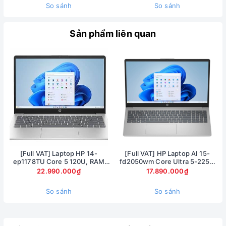
Touchpad của Dell Latitude E7470 có độ rộng vừa phải giúp
So sánh
So sánh
người dùng xử lý nhanh và thao tác chính xác.
Dell Latutude E7470 là một chiếc laptop doanh nhân thực
Sản phẩm liên quan
thụ! Hãy liên hệ với
Xrazer
để nhận giá ưu đãi cho dòng Dell
Latutude E7470 này nha.
[Full VAT] Laptop HP 14-
[Full VAT] HP Laptop AI 15-
ep1178TU Core 5 120U, RAM
fd2050wm Core Ultra 5-225U
16GB, SSD 1TB, 14 inch FHD,
Ram 8GB SSD 512GB Màn hình
22.990.000₫
17.890.000₫
Windows 11
15.6inch FullHD Touch
So sánh
So sánh