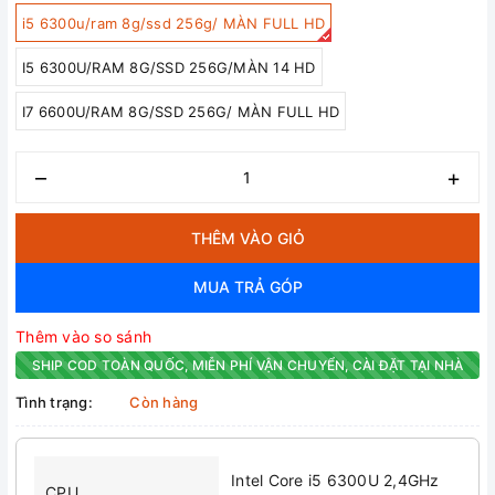
i5 6300u/ram 8g/ssd 256g/ MÀN FULL HD
I5 6300U/RAM 8G/SSD 256G/MÀN 14 HD
I7 6600U/RAM 8G/SSD 256G/ MÀN FULL HD
–
+
THÊM VÀO GIỎ
MUA TRẢ GÓP
Thêm vào so sánh
SHIP COD TOÀN QUỐC, MIỄN PHÍ VẬN CHUYỂN, CÀI ĐẶT TẠI NHÀ
Tình trạng:
Còn hàng
Intel Core i5 6300U 2,4GHz
CPU