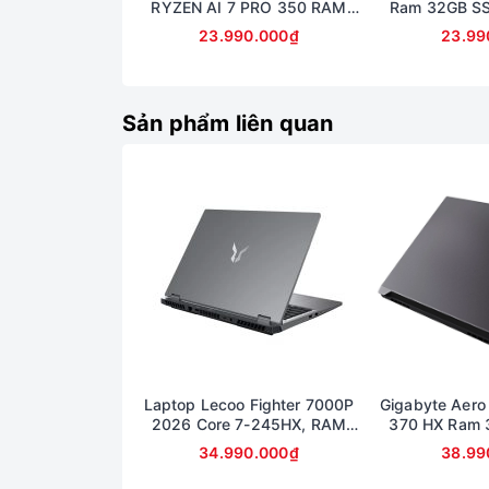
RYZEN AI 7 PRO 350 RAM
Ram 32GB S
32GB SSD 512GB AMD
14inch Fu
23.990.000₫
23.99
RADEON 860M GRAPHICS
MÀN 14inch FullHD+
Sản phẩm liên quan
Laptop Lecoo Fighter 7000P
Gigabyte Aero
2026 Core 7-245HX, RAM
370 HX Ram 
16GB, SSD 512GB, RTX 5060
Màn hình 16
34.990.000₫
38.99
8GB, màn 16 inch 2.5K 180Hz
507