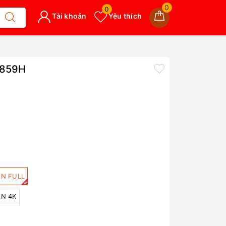
0
0
Tài khoản
Yêu thích
8859H
ÀN FULL
ÀN 4K