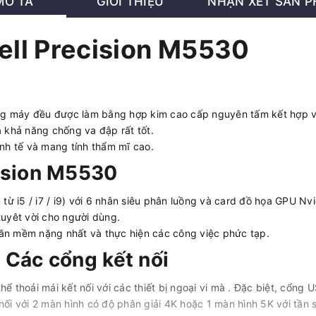
MÔ TẢ
GIỚI THIỆU
NHẬN XÉT SẢN 
Dell Precision M5530
g máy đều được làm bằng hợp kim cao cấp nguyên tấm kết hợp vớ
 khả năng chống va đập rất tốt.
inh tế và mang tính thẩm mĩ cao.
cision M5530
ọn từ i5 / i7 / i9) với 6 nhân siêu phân luồng và card đồ họa GPU
tuyêt vời cho người dùng.
ần mềm nặng nhất và thực hiện các công việc phức tạp.
- Các cổng kết nối
ể thoải mái kết nối với các thiết bị ngoại vi mà . Đặc biệt, cổn
ết nối với 2 màn hình có độ phân giải 4K hoặc 1 màn hình 5K với tần