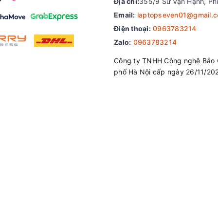
Địa chỉ:
355/9 Sư Vạn Hạnh, Ph
Email:
laptopseven01@gmail.
Điện thoại:
0963783214
Zalo:
0963783214
Công ty TNHH Công nghệ Bảo 
phố Hà Nội cấp ngày 26/11/20