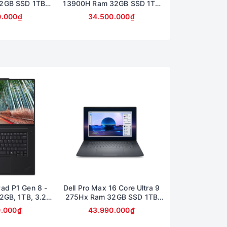
2GB SSD 1TB
13900H Ram 32GB SSD 1TB
13850Hx Ra
0 Màn 16inch
Card A2000 Màn 16inch FullHD
512GB Card A
0.000₫
34.500.000₫
29.490
hành 6 tháng)
16inch 
ad P1 Gen 8 -
Dell Pro Max 16 Core Ultra 9
HP Zbook Powe
32GB, 1TB, 3.2K
275Hx Ram 32GB SSD 1TB
10885H Ram 32
0Hz
Card RTX 1000 Màn 16inch
Card T2000 M
0.000₫
43.990.000₫
14.500
FullHD (bảo hành 6 tháng)
Ful