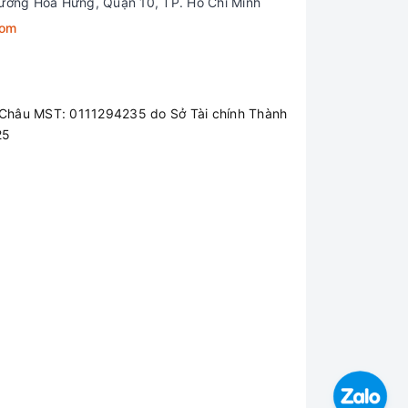
ường Hòa Hưng, Quận 10, TP. Hồ Chí Minh
com
Châu MST: 0111294235 do Sở Tài chính Thành
25