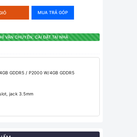
MUA TRẢ GÓP
GIỎ
HÍ VẬN CHUYỂN, CÀI ĐẶT TẠI NHÀ
/4GB GDDR5 / P2000 W/4GB GDDR5
slot, jack 3.5mm