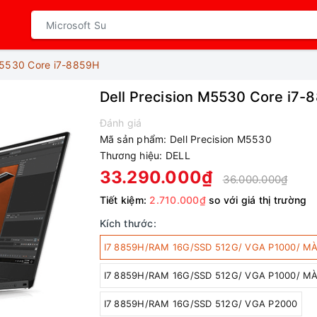
 M5530 Core i7-8859H
Dell Precision M5530 Core i7-
Đánh giá
Mã sản phẩm:
Dell Precision M5530
Thương hiệu:
DELL
33.290.000₫
36.000.000₫
Tiết kiệm:
2.710.000₫
so với giá thị trường
Kích thước:
I7 8859H/RAM 16G/SSD 512G/ VGA P1000/ M
I7 8859H/RAM 16G/SSD 512G/ VGA P1000/ M
I7 8859H/RAM 16G/SSD 512G/ VGA P2000