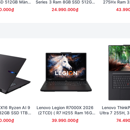
SD 512GB Màn
Series 3 Ram 8GB SSD 512GB
275Hx Ram 3
llHD Touch
Màn 13.4inch 2K cảm ứng
Card RTX 100
0.000₫
24.990.000₫
43.99
FullHD (bảo 
 X16 Ryzen AI 9
Lenovo Legion R7000X 2026
Lenovo ThinkP
32GB SSD 1TB
(2TCD) ( R7 H255 Ram 16G
Ultra 7 255H, 
inch 2.5K RTX
SSD 1TB RTX 5060 8G | 15.3in
12
0.000₫
39.990.000₫
74.49
0 8Gb
2.5K OLED 165Hz )