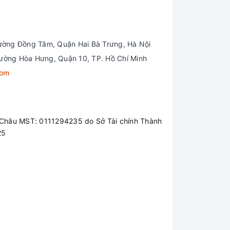
ường Đồng Tâm, Quận Hai Bà Trưng, Hà Nội
ường Hòa Hưng, Quận 10, TP. Hồ Chí Minh
com
hí Minh quý khách hàng mua hàng tại bất
Châu MST: 0111294235 do Sở Tài chính Thành
25
 Zalo. Facebook. Điện thoại…
i máy khác tương đương hoàn toàn miễn