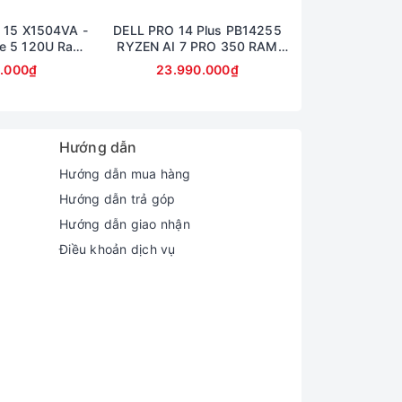
 15 X1504VA -
DELL PRO 14 Plus PB14255
Dell 14 Pro Plu
e 5 120U Ram
RYZEN AI 7 PRO 350 RAM
Ram 32GB SS
B Màn 15,6inch
32GB SSD 512GB AMD
14inch Ful
0.000₫
23.990.000₫
23.990
lHD
RADEON 860M GRAPHICS
MÀN 14inch FullHD+
Hướng dẫn
Hướng dẫn mua hàng
Hướng dẫn trả góp
Hướng dẫn giao nhận
Điều khoản dịch vụ