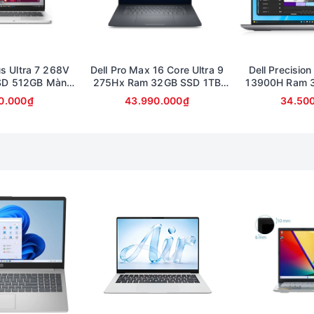
us Ultra 7 268V
Dell Pro Max 16 Core Ultra 9
Dell Precisio
SD 512GB Màn
275Hx Ram 32GB SSD 1TB
13900H Ram 
llHD Touch
Card RTX 1000 Màn 16inch
Card A2000 Màn
0.000₫
43.990.000₫
34.50
FullHD (bảo hành 6 tháng)