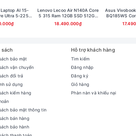
 Laptop AI 15-
Lenovo Lecoo Air N140A Core
Asus Vivobook
e Ultra 5-225U
5 315 Ram 12GB SSD 512GB
BQ185WS Cor
512GB Màn hình
Màn hình 14inch FullHD
16GB SSD 512G
0.000₫
18.490.000₫
17.49
ullHD Touch
Ful
 sách
Hỗ trợ khách hàng
sách bảo mật
Tìm kiếm
sách vận chuyển
Đăng nhập
sách đổi trả
Đăng ký
nh sử dụng
Giỏ hàng
sách kiểm hàng
Phàn nàn và khiếu nại
hoản
sách bảo mật thông tin
sách bán hàng
sách bảo hành
sách thanh toán