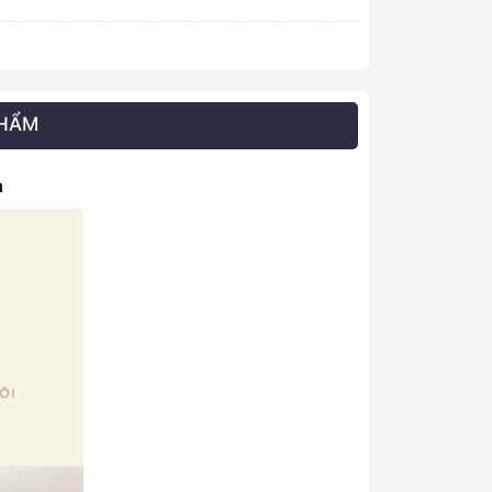
PHẨM
n