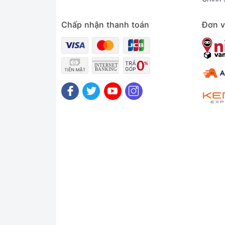
Chấp nhận thanh toán
Đơn v
_____________________________________
Cam kết Vàng của hệ thống Xrazer
Xrazer là hệ thống bán lẻ laptop uy tí
kỳ showroom nòa đều sẽ được bảo hành
100% máy tại Xrazer đều là hàng nhập k
Hỗ trợ sau bán hàng, dịch vụ bảo hành 
Hỗ trợ vệ sinh và cài đặt máy miễn phí
Đối với quý khách hàng ở xa. Khi máy 
Thời gian bảo hành được tính bắt đầu 
Trong 7 ngày đầu, nếu máy có lỗi phần 
Trong 7 ngày đầu, nếu máy không đáp 
phí