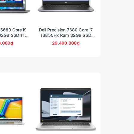
n 5680 Core i9
Dell Precision 7680 Core i7
Dell Precision
32GB SSD 1TB
13850Hx Ram 32GB SSD
13950Hx Ram 
 16inch FullHD
512GB Card A1000 6GB Màn
Màn 16inch Mà
0.000₫
29.490.000₫
48.990
16inch FullHD
4K OLED 