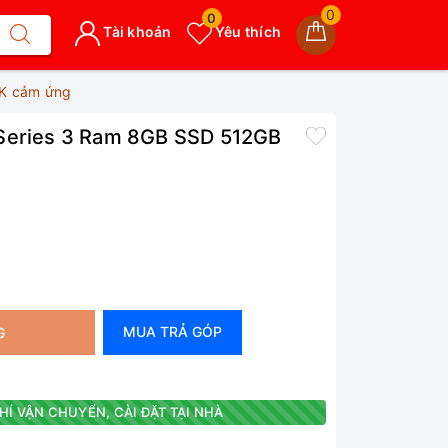
0
0
Tài khoản
Yêu thích
2K cảm ứng
 Series 3 Ram 8GB SSD 512GB
MUA TRẢ GÓP
G
HÍ VẬN CHUYỂN, CÀI ĐẶT TẠI NHÀ