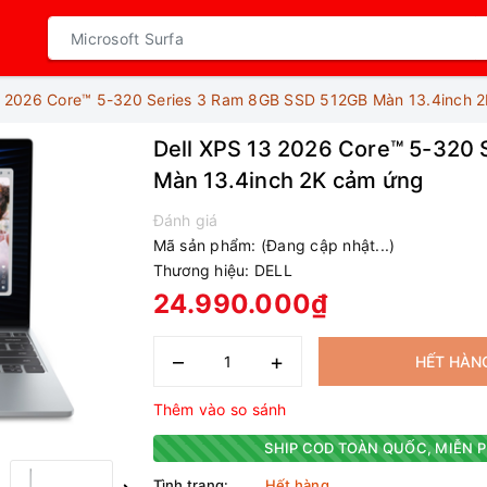
3 2026 Core™ 5-320 Series 3 Ram 8GB SSD 512GB Màn 13.4inch 
Dell XPS 13 2026 Core™ 5-320
Màn 13.4inch 2K cảm ứng
Đánh giá
Mã sản phẩm:
(Đang cập nhật...)
Thương hiệu:
DELL
24.990.000₫
–
+
HẾT HÀN
Thêm vào so sánh
SHIP COD TOÀN QUỐC, MIỄN P
Tình trạng:
Hết hàng