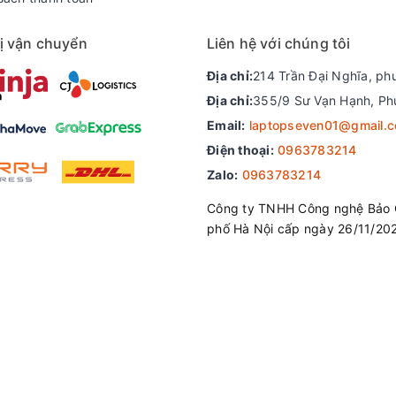
ị vận chuyển
Liên hệ với chúng tôi
Địa chỉ:
214 Trần Đại Nghĩa, ph
Địa chỉ:
355/9 Sư Vạn Hạnh, Ph
Email:
laptopseven01@gmail.
Điện thoại:
0963783214
n hàng đầu, chúng tôi có cơ sở tại Hà Nội, Đà Nẵng, Hồ C
Zalo:
0963783214
 trên toàn quốc.
Công ty TNHH Công nghệ Bảo 
hẩu tại các nước như Mỹ , Nhật , Úc , khối EU
phố Hà Nội cấp ngày 26/11/20
nhiệt tình, nhanh chóng
 đối với tất cả Laptop được mua tại Xrazer
gặp vấn đề quý khách sẽ được hỗ trợ từ xa qua teamview.
từ ngày mua hàng
cứng, quý khách có thể mang qua đổi trả.
ứng được yêu cầu của khách, quý khách có thể mang đổ