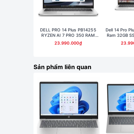
DELL PRO 14 Plus PB14255
Dell 14 Pro Pl
RYZEN AI 7 PRO 350 RAM
Ram 32GB S
32GB SSD 512GB AMD
14inch Fu
23.990.000₫
23.99
RADEON 860M GRAPHICS
MÀN 14inch FullHD+
Sản phẩm liên quan