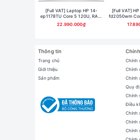
[Full VAT] Laptop HP 14-
[Full VAT] HP
ep1178TU Core 5 120U, RAM
fd2050wm Cor
16GB, SSD 1TB, 14 inch FHD,
Ram 8GB SSD 
22.990.000₫
17.89
Windows 11
15.6inch F
Thông tin
Chính
Trang chủ
Chính 
Giới thiệu
Chính 
Sản phẩm
Chính 
Quy đị
Chính 
Điều k
Chính 
Chính 
Chính 
Chính 