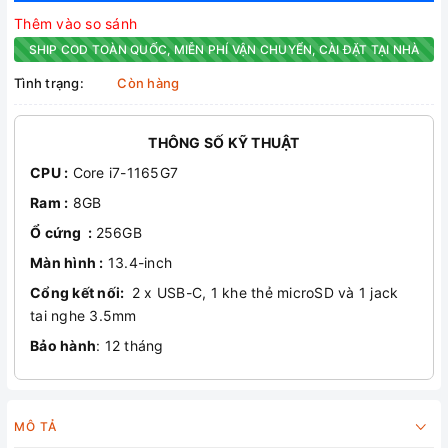
Thêm vào so sánh
SHIP COD TOÀN QUỐC, MIỄN PHÍ VẬN CHUYỂN, CÀI ĐẶT TẠI NHÀ
Tình trạng:
Còn hàng
THÔNG SỐ KỸ THUẬT
CPU :
Core i7-1165G7
Ram :
8GB
Ổ cứng :
256GB
Màn hình :
13.4-inch
Cổng kết nối:
2 x USB-C, 1 khe thẻ microSD và 1 jack
tai nghe 3.5mm
Bảo hành
: 12 tháng
MÔ TẢ