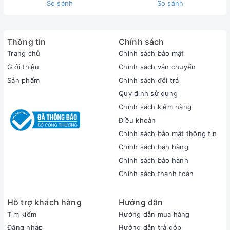
So sánh
So sánh
liên hệ với
Xrazer
để nhận giá ưu đãi cho dòng Dell XPS 9310
này nha.
Liên hệ ngay đội ngũ hỗ trợ để
Thông tin
Chính sách
Trang chủ
Chính sách bảo mật
nhận bộ quà tặng hấp dẫn
Giới thiệu
Chính sách vận chuyển
Sản phẩm
Chính sách đổi trả
Quy định sử dụng
Chính sách kiểm hàng
Điều khoản
Chính sách bảo mật thông tin
Chính sách bán hàng
Chính sách bảo hành
Chính sách thanh toán
Hỗ trợ khách hàng
Hướng dẫn
Tìm kiếm
Hướng dẫn mua hàng
Đăng nhập
Hướng dẫn trả góp