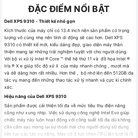
ĐẶC ĐIỂM NỔI BẬT
Dell XPS 9310 - Thiết kế nhỏ gọn
Kích thước của máy chỉ có 13.4 inch nên sản phẩm có trọng
lượng vô cùng nhẹ nên tính di động sẽ cao hơn. Dell XPS
9310 có thiết kế mới, kiểu dáng đẹp, giao diện máy thân
thiện mang lại những trải nghiệm tuyệt vời cho người dùng.
Với bộ vi xử lý Intel ® Core ™ thế hệ thứ 11 và đồ họa Intel ®
Iris ® X e giúp tốc độ xử lí của máy nhanh chóng , mượt mà
và dễ dàng hơn rất nhiều. Hơn thế , bộ nhớ lên đến 512GB đa
tác vụ mang đến những thao tác xử lý nhanh và cực kì chính
xác.
Hiệu năng của Dell XPS 9310
Sản phẩm được cải thiện tối đa về mức tiêu thụ điện năng
cũng như xung nhịp. Việc sử dụng công nghệ Intel Evo giúp
chiếc máy này luôn hoạt động với công suất tối đa dù không
cần cắm sạc mang lại sự thoải mái cho người dùng sử dụng
liên tục các tác vụ nặng. Máy có 3 tuỳ chọn CPU lần lượt là i3