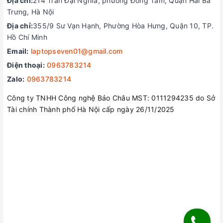
Địa chỉ:
214 Trần Đại Nghĩa, phường Đồng Tâm, Quận Hai Bà
Với bàn phím lớn và trải nghiệm gõ thoải mái, Dell
Trưng, Hà Nội
Inspiron 14 5445 là sự lựa chọn tuyệt vời cho những
Địa chỉ:
355/9 Sư Vạn Hạnh, Phường Hòa Hưng, Quận 10, TP.
ai thường xuyên sử dụng máy tính xách tay của mình
Hồ Chí Minh
để chỉnh sửa tài liệu, lập trình, chơi game, v.v.
Email:
laptopseven01@gmail.com
Điện thoại:
0963783214
Zalo:
0963783214
Công ty TNHH Công nghệ Bảo Châu MST: 0111294235 do Sở
Tài chính Thành phố Hà Nội cấp ngày 26/11/2025
Đa dạng cổng kết nối