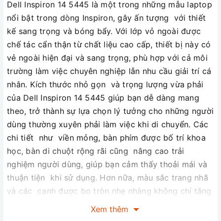
Dell Inspiron 14 5445 là một trong những mẫu laptop
nổi bật trong dòng Inspiron, gây ấn tượng với thiết
kế sang trọng và bóng bẩy. Với lớp vỏ ngoài được
chế tác cẩn thận từ chất liệu cao cấp, thiết bị này có
vẻ ngoài hiện đại và sang trọng, phù hợp với cả môi
trường làm việc chuyên nghiệp lẫn nhu cầu giải trí cá
nhân. Kích thước nhỏ gọn và trọng lượng vừa phải
của Dell Inspiron 14 5445 giúp bạn dễ dàng mang
theo, trở thành sự lựa chọn lý tưởng cho những người
dùng thường xuyên phải làm việc khi di chuyển. Các
chi tiết như viền mỏng, bàn phím được bố trí khoa
học, bàn di chuột rộng rãi cũng nâng cao trải
nghiệm người dùng, giúp bạn cảm thấy thoải mái và
thuận tiện khi sử dụng. Hơn nữa, màu sắc trang nhã
và các cạnh được bo tròn nhẹ nhàng không chỉ tăng
thêm tính thẩm mỹ mà còn giúp Dell Inspiron 14 5445
Xem thêm
nổi bật hơn nhiều sản phẩm cùng phân khúc.