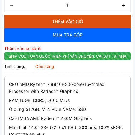
–
+
THÊM VÀO GIỎ
MUA TRẢ GÓP
Thêm vào so sánh
SHIP COD TOÀN QUỐC, MIỄN PHÍ VẬN CHUYỂN, CÀI ĐẶT TẠI NHÀ
Tình trạng:
Còn hàng
CPU AMD Ryzen™ 7 8840HS 8-core/16-thread
Processor with Radeon™ Graphics
RAM 16GB, DDR5, 5600 MT/s
Ổ cứng 512GB, M.2, PCIe NVMe, SSD
Card VGA AMD Radeon™ 780M Graphics
Màn hình 14.0" 2K+ (2240x1400), 300 nits, 100% sRGB,
ComfortView Plus