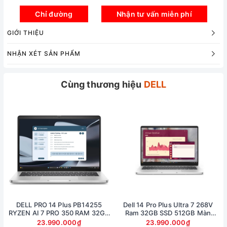
Chỉ đường
Nhận tư vấn miễn phí
GIỚI THIỆU
NHẬN XÉT SẢN PHẨM
Cùng thương hiệu
DELL
Hiệu năng
DELL PRO 14 Plus PB14255
Dell 14 Pro Plus Ultra 7 268V
Dell Inspiron 14 5445 có hiệu năng đáng kinh ngạc
RYZEN AI 7 PRO 350 RAM 32GB
Ram 32GB SSD 512GB Màn
SSD 512GB AMD RADEON 860M
14inch FullHD Touch
với bộ xử lý AMD Ryzen 7-8840HS tiên tiến và đồ
23.990.000₫
23.990.000₫