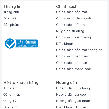
bình hoặc cao và xử lý các tác vụ đồ họa cơ bản như
Thông tin
Chính sách
chỉnh sửa ảnh, video…
Trang chủ
Chính sách bảo mật
Giới thiệu
Chính sách vận chuyển
Sản phẩm
Chính sách đổi trả
Quy định sử dụng
Chính sách kiểm hàng
Điều khoản
Chính sách bảo mật thông tin
Chính sách bán hàng
Chính sách bảo hành
Chính sách thanh toán
Hỗ trợ khách hàng
Hướng dẫn
Tìm kiếm
Hướng dẫn mua hàng
Đăng nhập
Hướng dẫn trả góp
Đăng ký
Hướng dẫn giao nhận
Màn hình
Giỏ hàng
Điều khoản dịch vụ