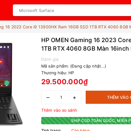
g 16 2023 Core i9 13900HX Ram 16GB SSD 1TB RTX 4060 8GB M
HP OMEN Gaming 16 2023 Core
1TB RTX 4060 8GB Màn 16inch 
Đánh giá
Mã sản phẩm:
(Đang cập nhật...)
Thương hiệu:
HP
29.500.000₫
–
+
THÊM VÀO 
Thêm vào so sánh
SHIP COD TOÀN QUỐC, MIỄN P
Tình trạng:
Còn hàng