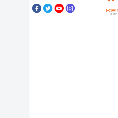
Bàn phím
Bàn phím máy được thiết kế với layout ch
hành trình phím được thiết kế không quá 