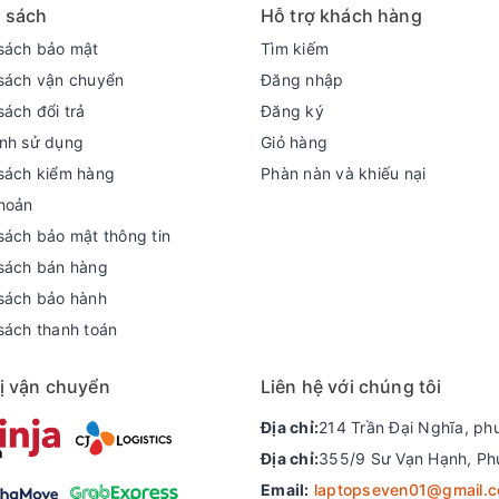
 là các game thủ chơi các tựa game FPS , AAA , ...
 sách
Hỗ trợ khách hàng
sách bảo mật
Tìm kiếm
sách vận chuyển
Đăng nhập
sách đổi trả
Đăng ký
nh sử dụng
Giỏ hàng
sách kiểm hàng
Phàn nàn và khiếu nại
hoản
sách bảo mật thông tin
sách bán hàng
sách bảo hành
sách thanh toán
ị vận chuyển
Liên hệ với chúng tôi
Địa chỉ:
214 Trần Đại Nghĩa, ph
Địa chỉ:
355/9 Sư Vạn Hạnh, Ph
Email:
laptopseven01@gmail.