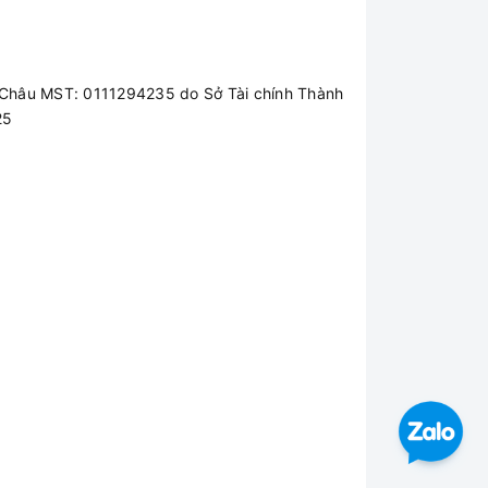
Châu MST: 0111294235 do Sở Tài chính Thành
25
sự tiện lợi trong việc nhập liệu. Với
 bén .