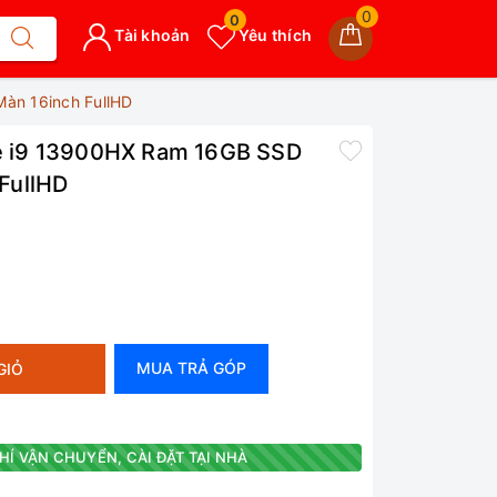
0
0
Tài khoản
Yêu thích
àn 16inch FullHD
 i9 13900HX Ram 16GB SSD
FullHD
MUA TRẢ GÓP
GIỎ
HÍ VẬN CHUYỂN, CÀI ĐẶT TẠI NHÀ