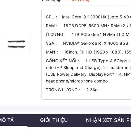
CPU : Intel Core i9-13900HX (upto 5.40
RAM : 16GB DDR5-5600 MHz RAM (2 x 
Ổ CỨNG : 1TB PCIe Gen4 NVMe TLC M.
VGA : NVIDIA® GeForce RTX 4060 8GB
MÀN : 16inch, FullHD (1920 x 1080), 165
CỔNG KẾT NỐI : 1 USB Type-A 5Gbps sign
rate (HP Sleep and Charge); 2 Thunderbol
(USB Power Delivery, DisplayPort™ 1.4, HP
headphone/microphone combo
TRỌNG LƯỢNG : 2.3Kg
MÔ TẢ
GIỚI THIỆU
NHẬN XÉT SẢN 