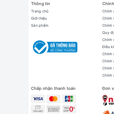
hình ảnh rõ nét và mượt mà hơn. Đặc biệt
Thông tin
Chính
Trang chủ
Chính 
Giới thiệu
Chính 
Sản phẩm
Chính 
Quy đị
Chính 
Điều k
Chính 
Chính 
Chính 
Chính 
Chấp nhận thanh toán
Đơn v