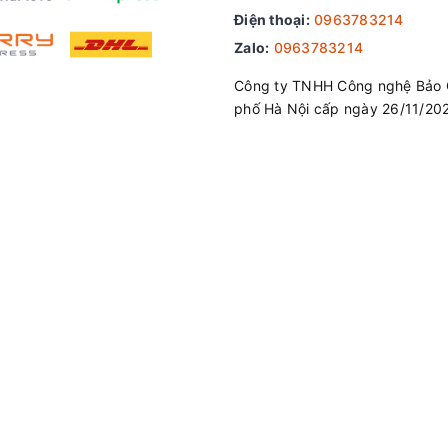
Điện thoại:
0963783214
Zalo:
0963783214
Công ty TNHH Công nghệ Bảo 
phố Hà Nội cấp ngày 26/11/20
uẩn, bao gồm bàn phím full-size và bàn phím số, mang đến 
xa giúp bạn có thể trải nghiệm gõ phím chính xác và nhạy