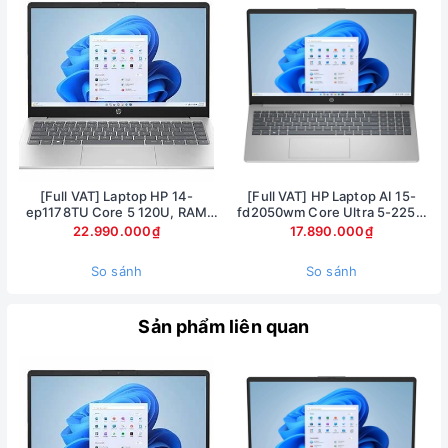
[Full VAT] Laptop HP 14-
[Full VAT] HP Laptop AI 15-
ep1178TU Core 5 120U, RAM
fd2050wm Core Ultra 5-225U
16GB, SSD 1TB, 14 inch FHD,
Ram 8GB SSD 512GB Màn hình
22.990.000₫
17.890.000₫
Windows 11
15.6inch FullHD Touch
Bàn phím màu đen nổi bật trên nền xám, cắc khớp nối được
So sánh
So sánh
giấu kỹ bên trong tạo cho chiếc laptop thêm phần thẩm mỹ
và tinh tế
Sản phẩm liên quan
Màn hình của HP Probook 640
Với màn hình có kích thước 15.6 inch Full HD (1920 x 1080)
Anti-Glare, HP Probook 640 cho chất lượng hình ảnh hiện thị
vô cùng sắc nét đến từng chi tiết, màu sắc trung thực và
sống động