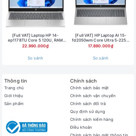
[Full VAT] Laptop HP 14-
[Full VAT] HP Laptop AI 15-
ep1178TU Core 5 120U, RAM
fd2050wm Core Ultra 5-225U
16GB, SSD 1TB, 14 inch FHD,
Ram 8GB SSD 512GB Màn hình
22.990.000₫
17.890.000₫
Windows 11
15.6inch FullHD Touch
So sánh
So sánh
Thông tin
Chính sách
Trang chủ
Chính sách bảo mật
Giới thiệu
Chính sách vận chuyển
Sản phẩm
Chính sách đổi trả
Quy định sử dụng
Chính sách kiểm hàng
Điều khoản
Bàn phím và Touchpad
Chính sách bảo mật thông tin