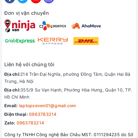
Đơn vị vận chuyển
Touchpad của HP Probook 640 cũng rộng hơn so với các
laptop màn hình 15.6 inch tiền nhiệm; được thiết kế lõm
xuống tránh hiện tượng vô tình chạm tay vào, và cũng được
làm bằng kim loại cho cảm giác đi chuột tốt.
Cổng kết nối
HP Probook 640 có đầy đủ các cổng kết nối như USB Type
Liên hệ với chúng tôi
C thế hệ 1, cổng USB 3.0 Type-A, khe cắm thẻ nhớ, cổng
Địa chỉ:
214 Trần Đại Nghĩa, phường Đồng Tâm, Quận Hai Bà
mạng LAN, DisplayPort, Jack cắm tai nghe, cổng
Trưng, Hà Nội
DockingPort, khe cắm SIM và nguồn. Cạnh trái có các khe
khóa Kensington, cổng VGA, USB 3.0 Type-A, khe đọc nhớ
Địa chỉ:
355/9 Sư Vạn Hạnh, Phường Hòa Hưng, Quận 10, TP.
SmartCard.
Hồ Chí Minh
Email:
laptopseven01@gmail.com
Điện thoại:
0963783214
Zalo:
0963783214
Công ty TNHH Công nghệ Bảo Châu MST: 0111294235 do Sở