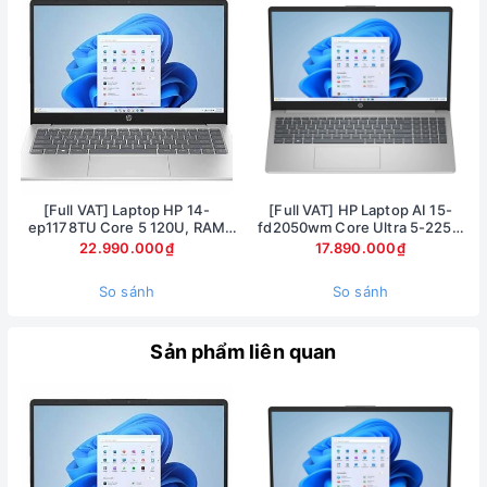
không có nhiều khác biệt so với thế hệ trước khi máy vẫn sở
hữu một ngoại hình siêu mỏng nhẹ với trọng lượng chỉ 1,48 kg
và thân máy dày chỉ 18,9 mm. Nhờ đó mà người dùng có thể
dễ dàng bỏ máy vào balo, túi xách và máy theo bên mình để
làm việc cũng như giải trí.
[Full VAT] Laptop HP 14-
[Full VAT] HP Laptop AI 15-
ep1178TU Core 5 120U, RAM
fd2050wm Core Ultra 5-225U
16GB, SSD 1TB, 14 inch FHD,
Ram 8GB SSD 512GB Màn hình
22.990.000₫
17.890.000₫
Windows 11
15.6inch FullHD Touch
So sánh
So sánh
Sản phẩm liên quan