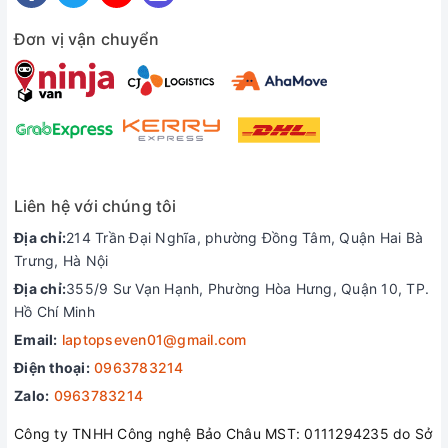
Đơn vị vận chuyển
Liên hệ với chúng tôi
Địa chỉ:
214 Trần Đại Nghĩa, phường Đồng Tâm, Quận Hai Bà
Trưng, Hà Nội
Địa chỉ:
355/9 Sư Vạn Hạnh, Phường Hòa Hưng, Quận 10, TP.
Hồ Chí Minh
Email:
laptopseven01@gmail.com
Bàn phím và Touchpad
Điện thoại:
0963783214
Zalo:
0963783214
Elitebook 745 G4 được trang bị bàn phím có khả năng chống
tràn nước cùng với hệ thống đèn nền giúp người dùng có thể
Công ty TNHH Công nghệ Bảo Châu MST: 0111294235 do Sở
dễ dàng sử dụng bàn phím trong môi trường thiếu sáng. Trải