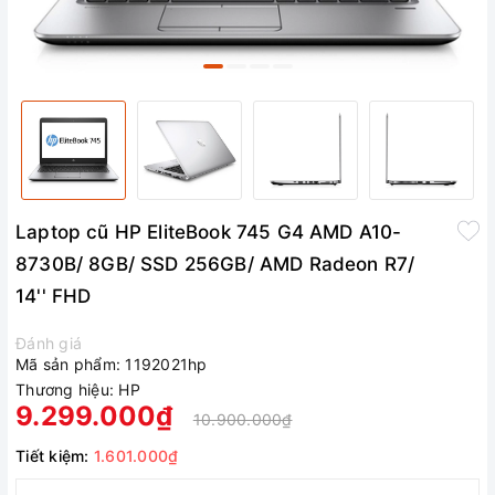
Laptop cũ HP EliteBook 745 G4 AMD A10-
8730B/ 8GB/ SSD 256GB/ AMD Radeon R7/
14'' FHD
Đánh giá
Mã sản phẩm:
1192021hp
Thương hiệu:
HP
9.299.000₫
10.900.000₫
Tiết kiệm:
1.601.000₫