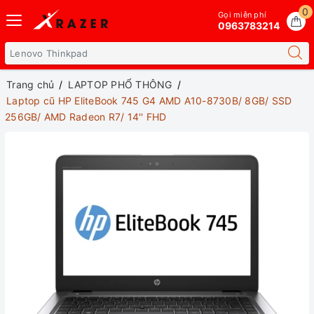
0
Gọi miễn phí
0963783214
Trang chủ
LAPTOP PHỔ THÔNG
Laptop cũ HP EliteBook 745 G4 AMD A10-8730B/ 8GB/ SSD
256GB/ AMD Radeon R7/ 14'' FHD