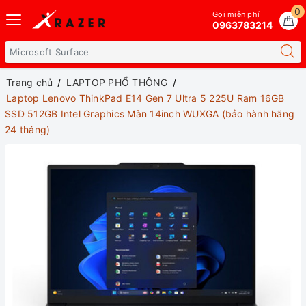
0
Gọi miễn phí
0963783214
Trang chủ
LAPTOP PHỔ THÔNG
Laptop Lenovo ThinkPad E14 Gen 7 Ultra 5 225U Ram 16GB
SSD 512GB Intel Graphics Màn 14inch WUXGA (bảo hành hãng
24 tháng)