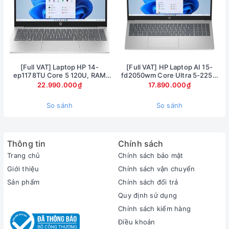
[Full VAT] Laptop HP 14-
[Full VAT] HP Laptop AI 15-
ep1178TU Core 5 120U, RAM
fd2050wm Core Ultra 5-225U
16GB, SSD 1TB, 14 inch FHD,
Ram 8GB SSD 512GB Màn hình
22.990.000₫
17.890.000₫
Windows 11
15.6inch FullHD Touch
So sánh
So sánh
Thông tin
Chính sách
Trang chủ
Chính sách bảo mật
Giới thiệu
Chính sách vận chuyển
Sản phẩm
Chính sách đổi trả
Quy định sử dụng
Chính sách kiểm hàng
Màn hình
Điều khoản