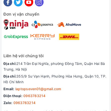
Đơn vị vận chuyển
Đa dạng cổng kết nối
ThinkPad E14 Gen 7 được trang bị 1x USB-C
Thunderbolt 4 / USB4 (40Gbps) , 1x USB-C 3.2 Gen
Liên hệ với chúng tôi
2x2 (20Gbps) , 2x USB-A (5Gbps & 10Gbps) , 1x
Địa chỉ:
214 Trần Đại Nghĩa, phường Đồng Tâm, Quận Hai Bà
HDMI 2.1, xuất hình ảnh 4K/60Hz , 1x RJ-45 LAN, 1x
Trưng, Hà Nội
jack tai nghe 3.5mm , Wi-Fi 6E và Bluetooth 5.3 – tốc
Địa chỉ:
355/9 Sư Vạn Hạnh, Phường Hòa Hưng, Quận 10, TP.
độ mạng cực nhanh và ổn định giúp người dùng kết
Hồ Chí Minh
nối dễ dàng với các thiết bị ngoại vi tiện làm việc.
Email:
laptopseven01@gmail.com
Liên hệ ngay đội ngũ hỗ trợ để nhận bộ quà tặng
Điện thoại:
0963783214
hấp dẫn
Zalo:
0963783214