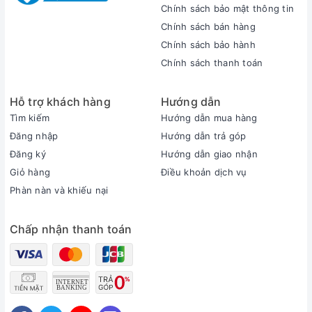
ThinkPad E14 Gen 7 sở hữu màn hình 14 inch độ phân
Chính sách bảo mật thông tin
giải WUXGA (1920 x 1200), tỷ lệ 16:10 giúp hiển thị
Chính sách bán hàng
được nhiều nội dung hơn. Tấm nền IPS chống chói,
Chính sách bảo hành
độ sáng 300 nits và phủ màu 45% NTSC cho hình
Chính sách thanh toán
ảnh rõ nét, hạn chế mỏi mắt khi làm việc trong thời
gian dài.
Hỗ trợ khách hàng
Hướng dẫn
Tìm kiếm
Hướng dẫn mua hàng
Đăng nhập
Hướng dẫn trả góp
Đăng ký
Hướng dẫn giao nhận
Giỏ hàng
Điều khoản dịch vụ
Phàn nàn và khiếu nại
Chấp nhận thanh toán