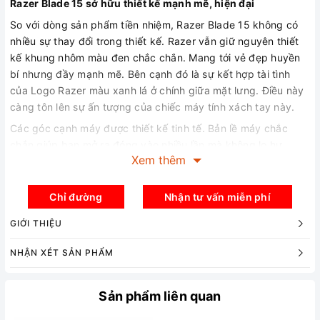
Razer Blade 15 sở hữu thiết kế mạnh mẽ, hiện đại
So với dòng sản phẩm tiền nhiệm, Razer Blade 15 không có
nhiều sự thay đổi trong thiết kế. Razer vẫn giữ nguyên thiết
kế khung nhôm màu đen chắc chắn. Mang tới vẻ đẹp huyền
bí nhưng đầy mạnh mẽ. Bên cạnh đó là sự kết hợp tài tình
của Logo Razer màu xanh lá ở chính giữa mặt lưng. Điều này
càng tôn lên sự ấn tượng của chiếc máy tính xách tay này.
Các góc cạnh máy được thiết kế tinh tế. Bản lề máy chắc
chắn giúp bạn mở ra đóng vào nhiều lần mà không lo hư
Xem thêm
hỏng. Bên trong máy cũng được bao phủ một lớp sơn đen
mịn. Mang lại sự đồng điệu trong thiết kế. Với cấu trúc có
phần mảnh mai nhưng không kém tính hiện đại, Razer 15
Chỉ đường
Nhận tư vấn miễn phí
xứng đáng là chiếc máy tính xách tay gaming có kiểu dáng
GIỚI THIỆU
chất lượng và tính di động cao so với các dòng máy đối thủ.
NHẬN XÉT SẢN PHẨM
Màn hình sắc nét, tốc độ quét màn hình cao
Razer Blade 15 sử dụng màn hình 15.6 inches chống chói, với
Sản phẩm liên quan
tấm nền IPS giúp mở rộng góc nhìn lên tới 85%. Chiếc máy
tính xách tay này có độ phủ màu màn hình rất tốt, lên tới