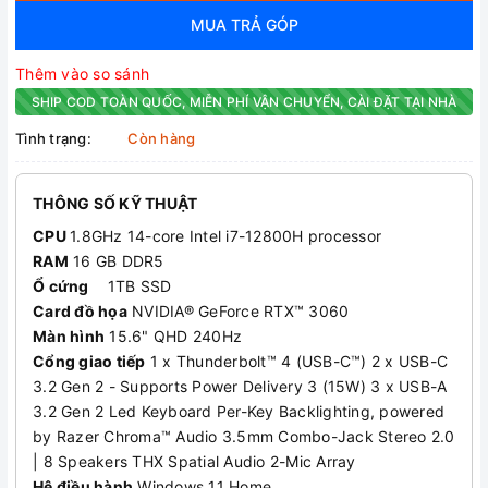
MUA TRẢ GÓP
Thêm vào so sánh
SHIP COD TOÀN QUỐC, MIỄN PHÍ VẬN CHUYỂN, CÀI ĐẶT TẠI NHÀ
Tình trạng:
Còn hàng
THÔNG SỐ KỸ THUẬT
CPU
1.8GHz 14-core Intel i7-12800H processor
RAM
16 GB DDR5
Ổ cứng
1TB SSD
Card đồ họa
NVIDIA® GeForce RTX™ 3060
Màn hình
15.6" QHD 240Hz
Cổng giao tiếp
1 x Thunderbolt™ 4 (USB-C™) 2 x USB-C
3.2 Gen 2 - Supports Power Delivery 3 (15W) 3 x USB-A
3.2 Gen 2 Led Keyboard Per-Key Backlighting, powered
by Razer Chroma™ Audio 3.5mm Combo-Jack Stereo 2.0
| 8 Speakers THX Spatial Audio 2-Mic Array
Hệ điều hành
Windows 11 Home