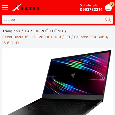
0
Gọi miễn phí
0963783214
Trang chủ
LAPTOP PHỔ THÔNG
Razer Blade 15 - i7-12800H/ 16GB/ 1TB/ GeForce RTX 3060/
15.6 QHD