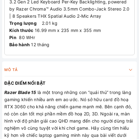
3.2 Gen 2 Led Keyboard Per-Key Backlighting, powered
by Razer Chroma™ Audio 3.5mm Combo-Jack Stereo 2.0
| 8 Speakers THX Spatial Audio 2-Mic Array
Trọng lượng
2.01 kg
Kích thước
16.99 mm x 235 mm x 355 mm
Pin
80 WHr
Bảo hành
12 tháng
MÔ TẢ
ĐẶC ĐIỂM NỔI BẬT
Razer Blade 15
là một trong những con “quái thú” trong làng
gaming khiến nhiều anh em ao ước. Nó sở hữu card đồ hoạ
RTX 3060 cho khả năng chiến game mạnh mẽ. Bên cạnh đó,
nó còn cân tốt mọi phần mềm đồ hoạ 2D, 3D. Ngoài ra, màn
hình với độ phân giải cao QHD mang đến cho người dùng trải
nghiệm vô cùng tuyệt vời khi chơi game. Hãy cùng tìm hiểu
kỹ hơn về chiếc laptop gaming minh này qua bài viết dưới