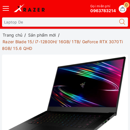
0
Gọi miễn phí
0963783214
Trang chủ
Sản phẩm mới
Razer Blade 15/ i7-12800H/ 16GB/ 1TB/ GeForce RTX 3070Ti
8GB/ 15.6 QHD