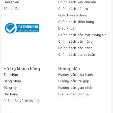
Giới thiệu
Chính sách vận chuyển
viền bezel siêu mỏng. Mang lại trải nghiệm vô cùng tuyệt vời
Sản phẩm
Chính sách đổi trả
cho người dùng.
Quy định sử dụng
Trọng lượng máy nặng 2.08kg với kích thước 14x9.3x0.8
Chính sách kiểm hàng
inch. So với những chiếc laptop gaming cao cấp trong cùng
Điều khoản
phân khúc như Alienware hay Gigabyte Aorus thì máy có
trọng lượng nhẹ hơn nhiều. Với khối lượng này, người dùng có
Chính sách bảo mật thông tin
thể dễ dàng mang theo theo máy để làm việc ở bất cứ đâu?
Chính sách bán hàng
Với cấu trúc có phần mảnh mai, hiện đại, Razer 15 xứng đáng
Chính sách bảo hành
là chiếc laptop gaming có kiểu dáng chất lượng và tính di
Chính sách thanh toán
động cao so với các đối thủ.
Màn hình Razer Blade 15 cho
Hỗ trợ khách hàng
Hướng dẫn
Tìm kiếm
Hướng dẫn mua hàng
trải nghiệm tuyệt vời
Đăng nhập
Hướng dẫn trả góp
Đăng ký
Hướng dẫn giao nhận
Razer Blade 15 2021
sở hữu màn hình 15.6 inch với độ phân
Giỏ hàng
Điều khoản dịch vụ
giải QHD ( 2560x1440 pixel). Tuy không hẳn là màn hình 4K,
nhưng độ hiển thị ảnh cao hơn chế độ FHD rất nhiều. Hơn thế
Phàn nàn và khiếu nại
nữa, tần số quét 240Hz, cho hình ảnh sống động, sắc nét
trong từng chi tiết.