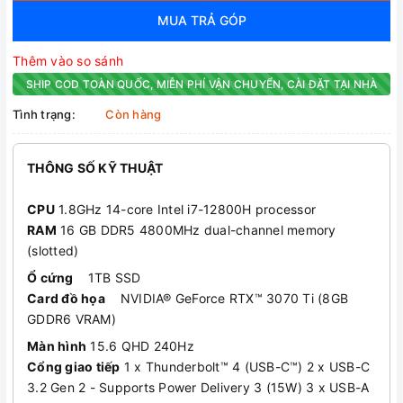
MUA TRẢ GÓP
Thêm vào so sánh
SHIP COD TOÀN QUỐC, MIỄN PHÍ VẬN CHUYỂN, CÀI ĐẶT TẠI NHÀ
Tình trạng:
Còn hàng
THÔNG SỐ KỸ THUẬT
CPU
1.8GHz 14-core Intel i7-12800H processor
RAM
16 GB DDR5 4800MHz dual-channel memory
(slotted)
Ổ cứng
1TB SSD
Card đồ họa
NVIDIA® GeForce RTX™ 3070 Ti (8GB
GDDR6 VRAM)
Màn hình
15.6 QHD 240Hz
Cổng giao tiếp
1 x Thunderbolt™ 4 (USB-C™) 2 x USB-C
3.2 Gen 2 - Supports Power Delivery 3 (15W) 3 x USB-A