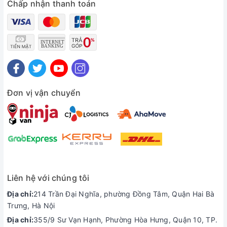
Chấp nhận thanh toán
Đơn vị vận chuyển
Trong các bài thử nghiệm về màu sắc cho thấy, màn hình
máy có độ bao phủ 100% DCI-P3. Cao hơn mức trung bình là
Liên hệ với chúng tôi
90.7%. Tuy nhiên, nó vẫn thấp hơn một chút so với Alienware
M15 R4.
Địa chỉ:
214 Trần Đại Nghĩa, phường Đồng Tâm, Quận Hai Bà
Trưng, Hà Nội
Tuy nhiên, một trong những điểm yếu khiến chiếc laptop
Địa chỉ:
355/9 Sư Vạn Hạnh, Phường Hòa Hưng, Quận 10, TP.
gaming này chưa ghi được điểm tuyệt đối đó chính là độ