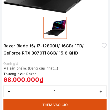
Razer Blade 15/ i7-12800H/ 16GB/ 1TB/
GeForce RTX 3070Ti 8GB/ 15.6 QHD
Đánh giá
Mã sản phẩm:
(Đang cập nhật...)
Thương hiệu:
Razer
68.000.000₫
–
+
THÊM VÀO GIỎ