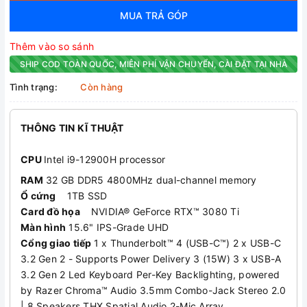
MUA TRẢ GÓP
Thêm vào so sánh
SHIP COD TOÀN QUỐC, MIỄN PHÍ VẬN CHUYỂN, CÀI ĐẶT TẠI NHÀ
Tình trạng:
Còn hàng
THÔNG TIN KĨ THUẬT
CPU
Intel i9-12900H processor
RAM
32 GB DDR5 4800MHz dual-channel memory
Ổ cứng
1TB SSD
Card đồ họa
NVIDIA® GeForce RTX™ 3080 Ti
Màn hình
15.6" IPS-Grade UHD
Cổng giao tiếp
1 x Thunderbolt™ 4 (USB-C™) 2 x USB-C
3.2 Gen 2 - Supports Power Delivery 3 (15W) 3 x USB-A
3.2 Gen 2 Led Keyboard Per-Key Backlighting, powered
by Razer Chroma™ Audio 3.5mm Combo-Jack Stereo 2.0
| 8 Speakers THX Spatial Audio 2-Mic Array