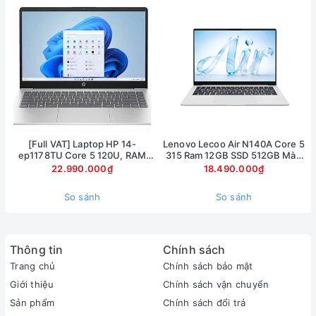
Logo Razer màu xanh lá ở chính giữa mặt lưng. Điều này
càng tôn lên vẻ đẹp của chiếc máy tính xách tay này.
Các góc cạnh máy được thiết kế sắc nét. Bản lề máy chắc
chắn, giúp người dùng thoải mái chơi game. Nội thất bên
trong cũng được bao phủ một lớp sơn đen mịn. Mang lại sự
đồng điệu trong thiết kế.
[Full VAT] Laptop HP 14-
Lenovo Lecoo Air N140A Core 5
ep1178TU Core 5 120U, RAM
315 Ram 12GB SSD 512GB Màn
16GB, SSD 1TB, 14 inch FHD,
hình 14inch FullHD
22.990.000₫
18.490.000₫
Windows 11
So sánh
So sánh
Thông tin
Chính sách
Trang chủ
Chính sách bảo mật
Giới thiệu
Chính sách vận chuyển
Sản phẩm
Chính sách đổi trả
Các cạnh viền của máy được làm hết sức tỉ mỉ, khéo léo với