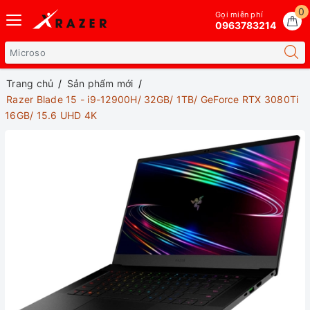
0
Gọi miễn phí
0963783214
Trang chủ
Sản phẩm mới
Razer Blade 15 - i9-12900H/ 32GB/ 1TB/ GeForce RTX 3080Ti
16GB/ 15.6 UHD 4K