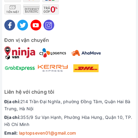
Đơn vị vận chuyển
Trong các bài thử nghiệm về màu sắc cho thấy, màn hình
máy có độ bao phủ 100% DCI-P3. Cao hơn mức trung bình là
Liên hệ với chúng tôi
90.7%. Tuy nhiên, nó vẫn thấp hơn một chút so với Alienware
M15 R4.
Địa chỉ:
214 Trần Đại Nghĩa, phường Đồng Tâm, Quận Hai Bà
Trưng, Hà Nội
Tuy nhiên, một trong những điểm yếu khiến chiếc laptop
Địa chỉ:
355/9 Sư Vạn Hạnh, Phường Hòa Hưng, Quận 10, TP.
gaming này chưa ghi được điểm tuyệt đối đó chính là độ
Hồ Chí Minh
sáng màn hình. Với độ sáng ở mức 271 nits. Máy được đánh
giá là khá thấp so với nhiều đối thủ trong cùng phân khúc.
Email:
laptopseven01@gmail.com