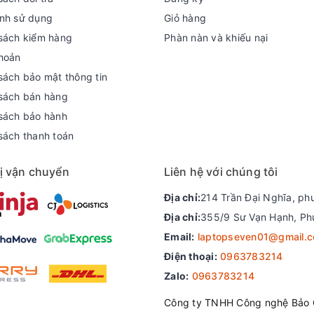
nh sử dụng
Giỏ hàng
sách kiểm hàng
Phàn nàn và khiếu nại
hoản
sách bảo mật thông tin
sách bán hàng
sách bảo hành
sách thanh toán
ị vận chuyển
Liên hệ với chúng tôi
Địa chỉ:
214 Trần Đại Nghĩa, ph
Địa chỉ:
355/9 Sư Vạn Hạnh, Ph
Email:
laptopseven01@gmail.
Điện thoại:
0963783214
n hàng đầu, chúng tôi có cơ sở tại Hà Nội, Đà Nẵng, Hồ C
Zalo:
0963783214
 trên toàn quốc.
Công ty TNHH Công nghệ Bảo 
hẩu tại các nước như Mỹ , Nhật , Úc , khối EU