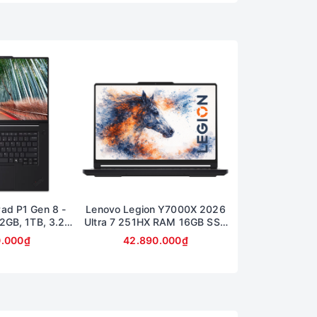
ad P1 Gen 8 -
Lenovo Legion Y7000X 2026
[Outlet] Lenov
32GB, 1TB, 3.2K
Ultra 7 251HX RAM 16GB SSD
Ryzen 7 5800H
0Hz
1TB RTX 5060 Màn hình
512TB Card RT
0.000₫
42.890.000₫
23.990
15.3inch 2.5K OLED 165Hz
16inch 2,
(Legion 5 15IAX11)