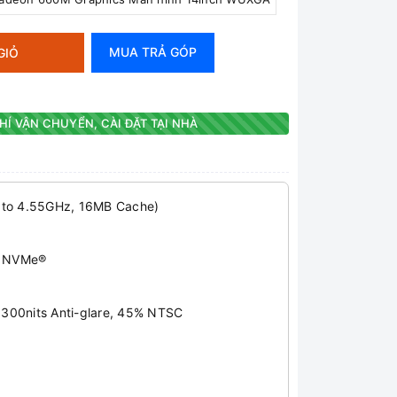
MUA TRẢ GÓP
GIỎ
HÍ VẬN CHUYỂN, CÀI ĐẶT TẠI NHÀ
to 4.55GHz, 16MB Cache)
4 NVMe®
300nits Anti-glare, 45% NTSC