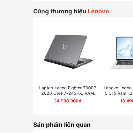
Cùng thương hiệu
Lenovo
Laptop Lecoo Fighter 7000P
Lenovo Lecoo 
2026 Core 7-245HX, RAM
5 315 Ram 1
16GB, SSD 512GB, RTX 5060
Màn hình 1
34.990.000₫
18.49
8GB, màn 16 inch 2.5K 180Hz
Sản phẩm liên quan