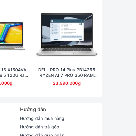
 15 X1504VA -
DELL PRO 14 Plus PB14255
Dell 14 Pro Plu
e 5 120U Ram
RYZEN AI 7 PRO 350 RAM
Ram 32GB SS
B Màn 15,6inch
32GB SSD 512GB AMD
14inch Ful
0.000₫
23.990.000₫
23.990
lHD
RADEON 860M GRAPHICS
MÀN 14inch FullHD+
Hướng dẫn
Hướng dẫn mua hàng
Hướng dẫn trả góp
Hướng dẫn giao nhận