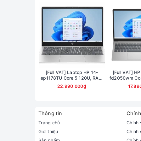
[Full VAT] Laptop HP 14-
[Full VAT] HP
ep1178TU Core 5 120U, RAM
fd2050wm Cor
16GB, SSD 1TB, 14 inch FHD,
Ram 8GB SSD 
22.990.000₫
17.89
Windows 11
15.6inch F
Thông tin
Chính
Trang chủ
Chính 
Giới thiệu
Chính 
Sản phẩm
Chính 