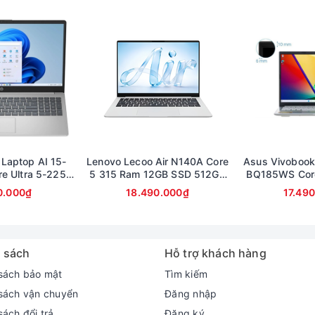
 Laptop AI 15-
Lenovo Lecoo Air N140A Core
Asus Vivobook
e Ultra 5-225U
5 315 Ram 12GB SSD 512GB
BQ185WS Cor
512GB Màn hình
Màn hình 14inch FullHD
16GB SSD 512G
0.000₫
18.490.000₫
17.49
ullHD Touch
Ful
 sách
Hỗ trợ khách hàng
sách bảo mật
Tìm kiếm
sách vận chuyển
Đăng nhập
sách đổi trả
Đăng ký