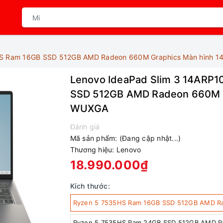
HS Ram 16GB SSD 512GB AMD Radeon 660M Graphics Màn hình 1
Lenovo IdeaPad Slim 3 14ARP1
SSD 512GB AMD Radeon 660M G
WUXGA
Đánh giá
Mã sản phẩm:
(Đang cập nhật...)
Thương hiệu:
Lenovo
18.990.000₫
Kích thước:
Ryzen 5 7535HS Ram 16GB SSD 512GB AMD R
Ryzen 5 7535HS Ram 24GB SSD 512GB AMD R