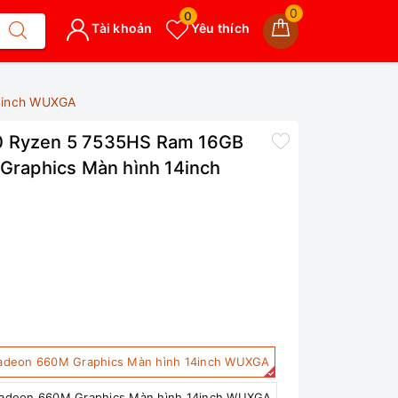
0
0
Tài khoản
Yêu thích
4inch WUXGA
0 Ryzen 5 7535HS Ram 16GB
raphics Màn hình 14inch
adeon 660M Graphics Màn hình 14inch WUXGA
adeon 660M Graphics Màn hình 14inch WUXGA