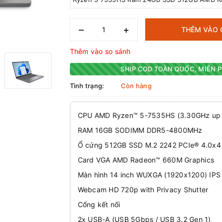
–
+
THÊM VÀO 
Thêm vào so sánh
SHIP COD TOÀN QUỐC, MIỄN P
Tình trạng:
Còn hàng
CPU AMD Ryzen™ 5-7535HS (3.30GHz up 
RAM 16GB SODIMM DDR5-4800MHz
Ổ cứng 512GB SSD M.2 2242 PCIe® 4.0x
Card VGA AMD Radeon™ 660M Graphics
Màn hình 14 inch WUXGA (1920x1200) IPS 
Webcam HD 720p with Privacy Shutter
Cổng kết nối
2x USB-A (USB 5Gbps / USB 3.2 Gen 1)