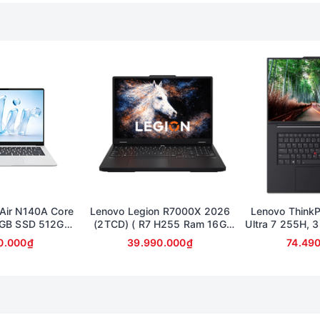
Air N140A Core
Lenovo Legion R7000X 2026
Lenovo ThinkP
2GB SSD 512GB
(2TCD) ( R7 H255 Ram 16G
Ultra 7 255H, 
4inch FullHD
SSD 1TB RTX 5060 8G | 15.3in
12
0.000₫
39.990.000₫
74.49
2.5K OLED 165Hz )