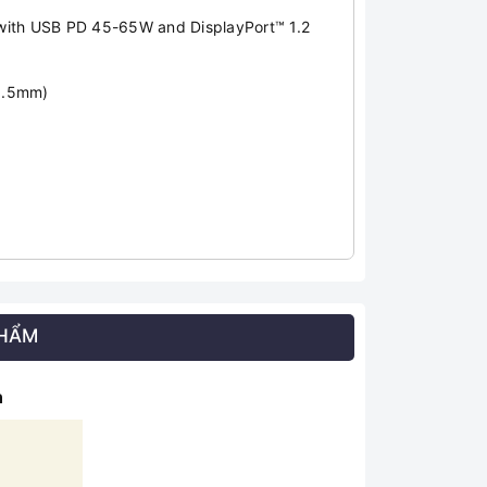
with USB PD 45-65W and DisplayPort™ 1.2
3.5mm)
PHẨM
n