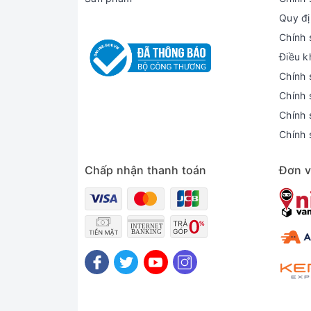
Quy đị
Chính 
Điều k
Chính 
Chính 
Chính 
Chính 
Chấp nhận thanh toán
Đơn v
_____________________________________
Cam kết Vàng của hệ thống Xrazer
Xrazer là hệ thống bán lẻ laptop uy tí
kỳ showroom nòa đều sẽ được bảo hành
100% máy tại Xrazer đều là hàng nhập k