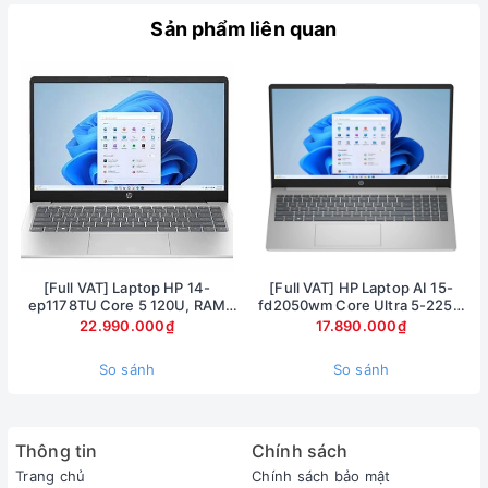
Sản phẩm liên quan
[Full VAT] Laptop HP 14-
[Full VAT] HP Laptop AI 15-
_____________________________________
ep1178TU Core 5 120U, RAM
fd2050wm Core Ultra 5-225U
16GB, SSD 1TB, 14 inch FHD,
Ram 8GB SSD 512GB Màn hình
22.990.000₫
17.890.000₫
Cam kết Vàng của hệ thống Xrazer
Windows 11
15.6inch FullHD Touch
Xrazer là hệ thống bán lẻ laptop uy tín hàng đầu,
So sánh
So sánh
chúng tôi có cơ sở tại Hà Nội, Đà Nẵng, Hồ Chí
Minh quý khách hàng mua hàng tại bất kỳ
Thông tin
Chính sách
showroom nòa đều sẽ được bảo hành trên toàn
Trang chủ
Chính sách bảo mật
quốc.