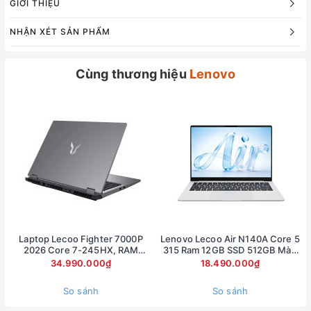
GIỚI THIỆU
NHẬN XÉT SẢN PHẨM
Cùng thương hiệu
Lenovo
Laptop Lecoo Fighter 7000P
Lenovo Lecoo Air N140A Core 5
2026 Core 7-245HX, RAM
315 Ram 12GB SSD 512GB Màn
16GB, SSD 512GB, RTX 5060
hình 14inch FullHD
34.990.000₫
18.490.000₫
8GB, màn 16 inch 2.5K 180Hz
So sánh
So sánh