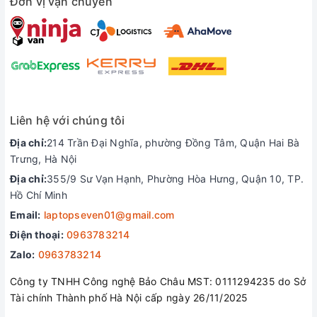
Đơn vị vận chuyển
Chi phí giao hàng toàn quốc dao động từ 150.000
đ đến 200.000 đ.
Nhận thanh toán dưới mọi hình thức khi mua máy
tại công ty như Tiền mặt, Chuyển khoản, Các đổi
máy, Quẹt thẻ tất cả các ngân hàng…
Hỗ trợ mua máy trả góp qua thẻ ghi nợ ( thẻ visa
các ngân hàng… )
Liên hệ với chúng tôi
Hỗ trợ mua trả góp qua Chứng minh thư, Bằng lái
Địa chỉ:
214 Trần Đại Nghĩa, phường Đồng Tâm, Quận Hai Bà
xe, sổ hộ khẩu qua ngân hàng HD saison. Thủ tục
Trưng, Hà Nội
đơn giản, chi phí thấp, trả trước chỉ 10% giá máy…
Địa chỉ:
355/9 Sư Vạn Hạnh, Phường Hòa Hưng, Quận 10, TP.
LIÊN HỆ
Hồ Chí Minh
Địa chỉ:
214 Trần Đại Nghĩa, P. Đồng Tâm, Q. Hai Bà
Email:
laptopseven01@gmail.com
Trưng, TP. Hà Nội.
Điện thoại:
0963783214
Hỗ trợ mua hàng :
0963783214
Zalo:
0963783214
(Có chỗ để xe ô tô)
Công ty TNHH Công nghệ Bảo Châu MST: 0111294235 do Sở
Youtube:
https://www.youtube.com/channel/UCSut
Tài chính Thành phố Hà Nội cấp ngày 26/11/2025
Website:
https://xrazer.vn/