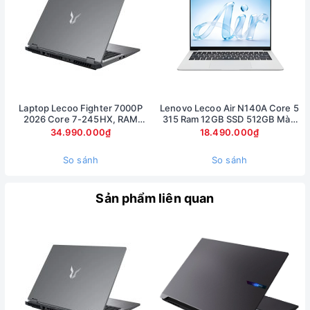
Laptop Lecoo Fighter 7000P
Lenovo Lecoo Air N140A Core 5
2026 Core 7-245HX, RAM
315 Ram 12GB SSD 512GB Màn
16GB, SSD 512GB, RTX 5060
hình 14inch FullHD
34.990.000₫
18.490.000₫
8GB, màn 16 inch 2.5K 180Hz
So sánh
So sánh
Sản phẩm liên quan