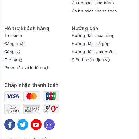
Chính sách bảo hành
Zalo. Facebook. Điện thoại…
Chính sách thanh toán
Thời gian bảo hành được tính bắt đầu từ ngày mua
hàng
Hỗ trợ khách hàng
Hướng dẫn
Trong 7 ngày đầu, nếu máy có lỗi phần cứng, quý
Tìm kiếm
Hướng dẫn mua hàng
khách có thể mang qua đổi trả.
Đăng nhập
Hướng dẫn trả góp
Trong 7 ngày đầu, nếu máy không đáp ứng được
Đăng ký
Hướng dẫn giao nhận
yêu cầu của khách, quý khách có thể mang đổi
Giỏ hàng
Điều khoản dịch vụ
máy khác tương đương hoàn toàn miễn phí
Phàn nàn và khiếu nại
C
hế độ vận chuyển và thanh toán
Chấp nhận thanh toán
Free ship trong nội thành Hà Nội
Với các đơn hàng ra ngoại thành hoặc các tỉnh
khác, công ty sẽ gửi ship cod qua các đối tác vận
chuyển, chi phí giao nhận sẽ được tính vào đơn
hàng khi quý khách nhận hàng KIỂM TRA HÀNG và
thanh toán.