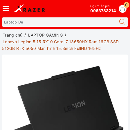
0
Gọi miễn phí
0963783214
Trang chủ
LAPTOP GAMING
Lenovo Legion 5 15IRX10 Core i7 13650HX Ram 16GB SSD
512GB RTX 5050 Màn hình 15.3inch FullHD 165Hz