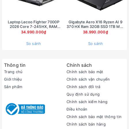
_____________________________________
Laptop Lecoo Fighter 7000P
Gigabyte Aero X16 Ryzen AI 9
Cam kết Vàng của hệ thống Xrazer
2026 Core 7-245HX, RAM
370 HX Ram 32GB SSD 1TB Màn
16GB, SSD 512GB, RTX 5060
hình 16inch 2.5K RTX 5070 8Gb
34.990.000₫
38.990.000₫
Xrazer là hệ thống bán lẻ laptop uy tín hàng đầu,
8GB, màn 16 inch 2.5K 180Hz
chúng tôi có cơ sở tại Hà Nội, Đà Nẵng, Hồ Chí
So sánh
So sánh
Minh quý khách hàng mua hàng tại bất kỳ
showroom nòa đều sẽ được bảo hành trên toàn
quốc.
Thông tin
Chính sách
Trang chủ
Chính sách bảo mật
100% máy tại Xrazer đều là hàng nhập khẩu tại các
Giới thiệu
Chính sách vận chuyển
nước như Mỹ , Nhật , Úc , khối EU
Sản phẩm
Chính sách đổi trả
Hỗ trợ sau bán hàng, dịch vụ bảo hành nhiệt
Quy định sử dụng
tình, nhanh chóng
Chính sách kiểm hàng
Hỗ trợ vệ sinh và cài đặt máy miễn phí đối với tất
Điều khoản
cả Laptop được mua tại Xrazer
Chính sách bảo mật thông tin
Đối với quý khách hàng ở xa. Khi máy gặp vấn đề
Chính sách bán hàng
quý khách sẽ được hỗ trợ từ xa qua teamview.