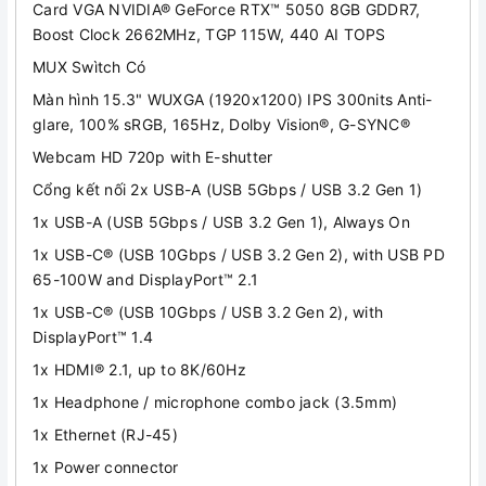
Card VGA NVIDIA® GeForce RTX™ 5050 8GB GDDR7,
Boost Clock 2662MHz, TGP 115W, 440 AI TOPS
MUX Swìtch Có
Màn hình 15.3" WUXGA (1920x1200) IPS 300nits Anti-
glare, 100% sRGB, 165Hz, Dolby Vision®, G-SYNC®
Webcam HD 720p with E-shutter
Cổng kết nối 2x USB-A (USB 5Gbps / USB 3.2 Gen 1)
1x USB-A (USB 5Gbps / USB 3.2 Gen 1), Always On
1x USB-C® (USB 10Gbps / USB 3.2 Gen 2), with USB PD
65-100W and DisplayPort™ 2.1
1x USB-C® (USB 10Gbps / USB 3.2 Gen 2), with
DisplayPort™ 1.4
1x HDMI® 2.1, up to 8K/60Hz
1x Headphone / microphone combo jack (3.5mm)
1x Ethernet (RJ-45)
1x Power connector