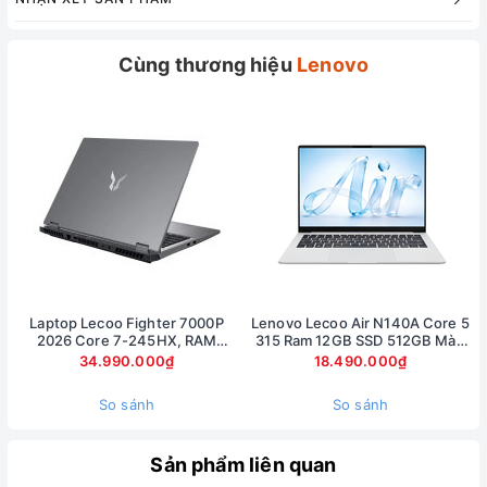
Cùng thương hiệu
Lenovo
Laptop Lecoo Fighter 7000P
Lenovo Lecoo Air N140A Core 5
2026 Core 7-245HX, RAM
315 Ram 12GB SSD 512GB Màn
16GB, SSD 512GB, RTX 5060
hình 14inch FullHD
34.990.000₫
18.490.000₫
8GB, màn 16 inch 2.5K 180Hz
So sánh
So sánh
Sản phẩm liên quan