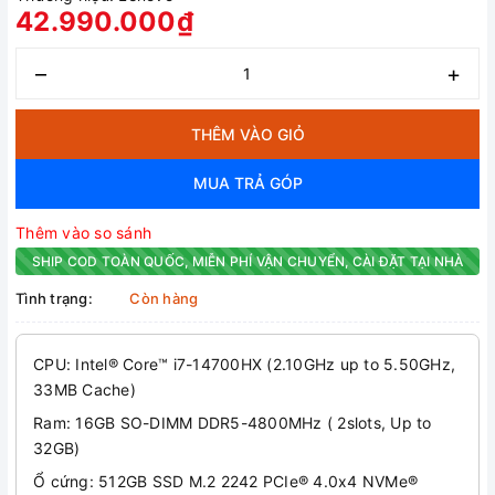
42.990.000₫
–
+
THÊM VÀO GIỎ
MUA TRẢ GÓP
Thêm vào so sánh
SHIP COD TOÀN QUỐC, MIỄN PHÍ VẬN CHUYỂN, CÀI ĐẶT TẠI NHÀ
Tình trạng:
Còn hàng
CPU: Intel® Core™ i7-14700HX (2.10GHz up to 5.50GHz,
33MB Cache)
Ram: 16GB SO-DIMM DDR5-4800MHz ( 2slots, Up to
32GB)
Ổ cứng: 512GB SSD M.2 2242 PCIe® 4.0x4 NVMe®