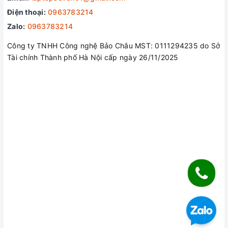
Điện thoại:
0963783214
Địa chỉ:
214 Trần Đại Nghĩa, P. Đồng Tâm, Q. Hai Bà
Trưng, TP. Hà Nội.
Zalo:
0963783214
Hỗ trợ mua hàng :
0963783214
Công ty TNHH Công nghệ Bảo Châu MST: 0111294235 do Sở
(Có chỗ để xe ô tô)
Tài chính Thành phố Hà Nội cấp ngày 26/11/2025
Youtube:
https://www.youtube.com/channel/UCSut
Website:
https://xrazer.vn/
Tiktok:
https://www.tiktok.com/@xrazer.vn