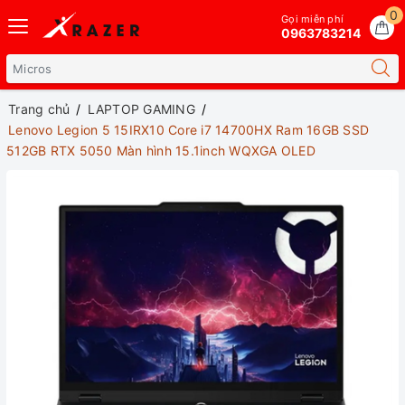
0
Gọi miễn phí
0963783214
Trang chủ
LAPTOP GAMING
Lenovo Legion 5 15IRX10 Core i7 14700HX Ram 16GB SSD
512GB RTX 5050 Màn hình 15.1inch WQXGA OLED