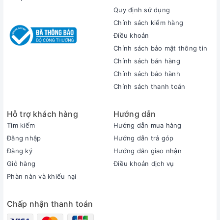
nước như Mỹ , Nhật , Úc , khối EU
Quy định sử dụng
Hỗ trợ sau bán hàng, dịch vụ bảo hành nhiệt
Chính sách kiểm hàng
tình, nhanh chóng
Điều khoản
Hỗ trợ vệ sinh và cài đặt máy miễn phí đối với tất
Chính sách bảo mật thông tin
cả Laptop được mua tại Xrazer
Chính sách bán hàng
Đối với quý khách hàng ở xa. Khi máy gặp vấn đề
Chính sách bảo hành
quý khách sẽ được hỗ trợ từ xa qua teamview.
Chính sách thanh toán
Zalo. Facebook. Điện thoại…
Thời gian bảo hành được tính bắt đầu từ ngày mua
Hỗ trợ khách hàng
Hướng dẫn
hàng
Tìm kiếm
Hướng dẫn mua hàng
Trong 7 ngày đầu, nếu máy có lỗi phần cứng, quý
Đăng nhập
Hướng dẫn trả góp
khách có thể mang qua đổi trả.
Đăng ký
Hướng dẫn giao nhận
Trong 7 ngày đầu, nếu máy không đáp ứng được
Giỏ hàng
Điều khoản dịch vụ
yêu cầu của khách, quý khách có thể mang đổi
Phàn nàn và khiếu nại
máy khác tương đương hoàn toàn miễn phí
Chấp nhận thanh toán
C
hế độ vận chuyển và thanh toán