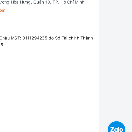
ường Hòa Hưng, Quận 10, TP. Hồ Chí Minh
com
ng hình ảnh chân thật , cuốn hút , sống
ẽ giúp các thao tác hình hành chạy mượt
Châu MST: 0111294235 do Sở Tài chính Thành
lên đến 100% sRGB giúp chiếc Gaming này
25
thiết kế nội thất , design , ....