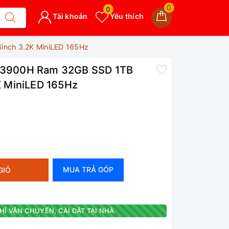
0
0
Tài khoản
Yêu thích
inch 3.2K MiniLED 165Hz
9-13900H Ram 32GB SSD 1TB
 MiniLED 165Hz
MUA TRẢ GÓP
GIỎ
HÍ VẬN CHUYỂN, CÀI ĐẶT TẠI NHÀ