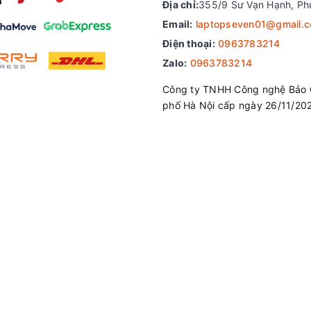
Địa chỉ:
355/9 Sư Vạn Hạnh, Ph
Email:
laptopseven01@gmail.
Điện thoại:
0963783214
 lên đến 3.2K cùng với công nghệ màn MiniLED sẽ cho nhữ
Zalo:
0963783214
t vời cho người dùng . Màn hình với tần số quét 165Hz s
Công ty TNHH Công nghệ Bảo 
chơi game FPS thì sẽ rất thích điều này . Độ chuẩn màu 
phố Hà Nội cấp ngày 26/11/20
đến thiết kế đồ họa hình ảnh mà cần độ chuẩn màu cao như 