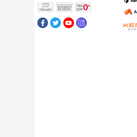
Màn hình siêu đẹp
Sở hữu màn hình 16inch với đội phân giải
động , mang đến trải nghiệm vô cùng tuyệ
mà hơn , đặc biệt với các bạn Game thủ 
sẽ hỗ trợ tốt các công việc làm liên quan 