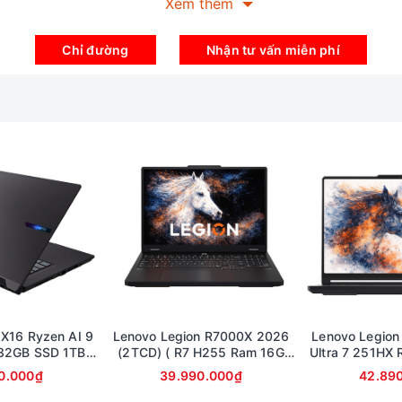
Xem thêm
Chỉ đường
Nhận tư vấn miễn phí
iản, các góc cạnh có phần vuông vức mang đến sự mạnh m
 sang trọng về kiểu dáng . Máy có trọng lượng 2.1kg và đ
ảo cho người dùng sự tiện lợi khi mang theo đi học, đi
 X16 Ryzen AI 9
Lenovo Legion R7000X 2026
Lenovo Legio
32GB SSD 1TB
(2TCD) ( R7 H255 Ram 16G
Ultra 7 251HX
các tác vụ nặng.
inch 2.5K RTX
SSD 1TB RTX 5060 8G | 15.3in
1TB RTX 50
0.000₫
39.990.000₫
42.89
0 8Gb
2.5K OLED 165Hz )
15.3inch 2.5
(Legion 5