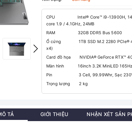
CPU Intel® Core™ i9-13900H, 14C (6P 
core 1.9 / 4.1GHz, 24MB
RAM 32GB DDR5 Bus 5600
Ổ cứng 1TB SSD M.2 2280 PCIe® 4.0x
x4)
Card đồ họa NVIDIA® GeForce RTX™ 4
Màn hình 16inch 3.2K MiniLED 165H
Pin 3 Cell, 99.99Whr, Sạc 23
Trọng lượng 2 kg
MÔ TẢ
GIỚI THIỆU
NHẬN XÉT SẢN 