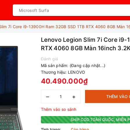
Slim 7i Core i9-13900H Ram 32GB SSD 1TB RTX 4060 8GB Màn 16
Lenovo Legion Slim 7i Core i
RTX 4060 8GB Màn 16inch 3.2K
Đánh giá
Mã sản phẩm:
(Đang cập nhật...)
Thương hiệu:
LENOVO
40.490.000₫
–
+
THÊM VÀO 
Thêm vào so sánh
SHIP COD TOÀN QUỐC, MIỄN P
Tình trạng:
Còn hàng