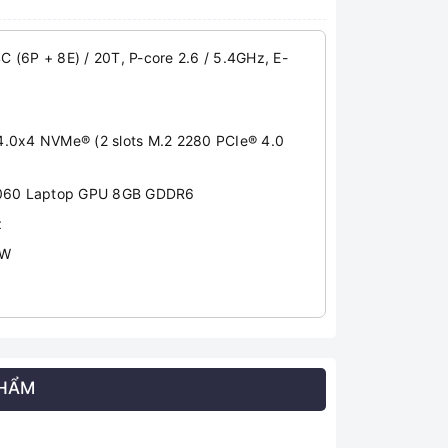
+ 8E) / 20T, P-core 2.6 / 5.4GHz, E-
4 NVMe® (2 slots M.2 2280 PCIe® 4.0
060 Laptop GPU 8GB GDDR6
z
0W
PHẨM