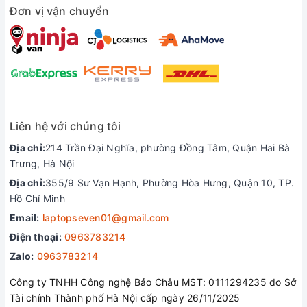
Lenovo ThinkBook 14 G7+ 2025 được trang bị
Đơn vị vận chuyển
1x USB 3.2 Gen 2 Type-C
1x USB 4.0 Type-C
1x HDMI 2.1
1x USB 3.2 Gen 1 Type-A
1x Headphone / mic combo 3.5
Liên hệ với chúng tôi
1x RJ45
Địa chỉ:
214 Trần Đại Nghĩa, phường Đồng Tâm, Quận Hai Bà
Trưng, Hà Nội
1x USB 3.2 Gen 1 Type-A
Địa chỉ:
355/9 Sư Vạn Hạnh, Phường Hòa Hưng, Quận 10, TP.
1x SD, 1x USB 2.0 Type-A
Hồ Chí Minh
giúp người dùng dễ dàng kết nối với các thiết bị
Email:
laptopseven01@gmail.com
ngoại vi hỗ trợ công việc thuận tiện hơn.
Điện thoại:
0963783214
Liên hệ ngay đội ngũ hỗ trợ để nhận bộ quà tặng
Zalo:
0963783214
hấp dẫn
Công ty TNHH Công nghệ Bảo Châu MST: 0111294235 do Sở
Tài chính Thành phố Hà Nội cấp ngày 26/11/2025