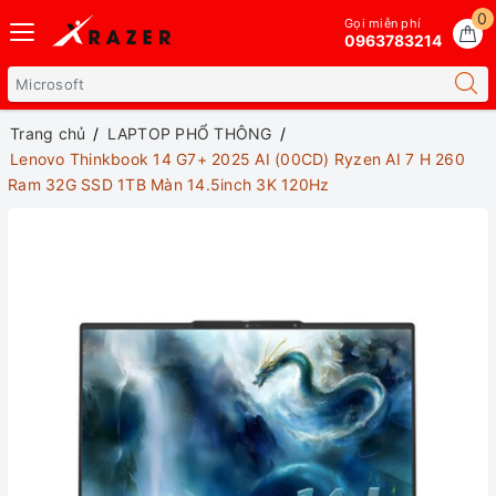
0
Gọi miễn phí
0963783214
Trang chủ
LAPTOP PHỔ THÔNG
Lenovo Thinkbook 14 G7+ 2025 AI (00CD) Ryzen AI 7 H 260
Ram 32G SSD 1TB Màn 14.5inch 3K 120Hz