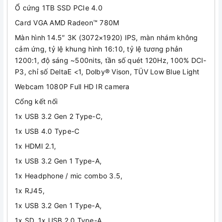
Ổ cứng 1TB SSD PCIe 4.0
Card VGA AMD Radeon™ 780M
Màn hình 14.5″ 3K (3072×1920) IPS, màn nhám không
cảm ứng, tỷ lệ khung hình 16:10, tỷ lệ tương phản
1200:1, độ sáng ~500nits, tần số quét 120Hz, 100% DCI-
P3, chỉ số DeltaE <1, Dolby® Vison, TÜV Low Blue Light
Webcam 1080P Full HD IR camera
Cổng kết nối
1x USB 3.2 Gen 2 Type-C,
1x USB 4.0 Type-C
1x HDMI 2.1,
1x USB 3.2 Gen 1 Type-A,
1x Headphone / mic combo 3.5,
1x RJ45,
1x USB 3.2 Gen 1 Type-A,
1x SD, 1x USB 2.0 Type-A