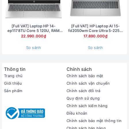
[Full VAT] Laptop HP 14-
[Full VAT] HP Laptop AI 15-
ep1178TU Core 5 120U, RAM
fd2050wm Core Ultra 5-225U
16GB, SSD 1TB, 14 inch FHD,
Ram 8GB SSD 512GB Màn hình
22.990.000₫
17.890.000₫
Windows 11
15.6inch FullHD Touch
Màn hình
So sánh
So sánh
Màn hình của Lenovo ThinkBook 14 G7+ 2025 có
kích thước 14.5 inch, độ phân giải 3K sắc nét, cho
hình ảnh sống động như thật với màu sắc, độ tương
Thông tin
Chính sách
Trang chủ
Chính sách bảo mật
phản chính xác. Viền màn hình siêu mỏng giúp bạn
Giới thiệu
Chính sách vận chuyển
hoàn toàn tập trung vào nội dung trước mắt. Hơn
Sản phẩm
Chính sách đổi trả
nữa, màn hình này còn có công nghệ lọc ánh sáng
Quy định sử dụng
xanh bảo vệ mắt đã được chứng nhận bởi TUV
Chính sách kiểm hàng
Rheinland, giúp bạn làm việc thoải mái dù trong thời
Điều khoản
gian dài.
Chính sách bảo mật thông tin
Chính sách bán hàng