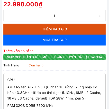
22.990.000₫
–
+
THÊM VÀO GIỎ
MUA TRẢ GÓP
Thêm vào so sánh
SHIP COD TOÀN QUỐC, MIỄN PHÍ VẬN CHUYỂN, CÀI ĐẶT TẠI NHÀ
Tình trạng:
Còn hàng
CPU
AMD Ryzen AI 7 H 260 (8 nhân 16 luồng, xung nhịp cơ
bản ~3.8GHz, tối đa có thể đạt ~5.1GHz, 8MB L2 Cache,
16MB L3 Cache, default TDP 28W, 4nm, Zen 5)
RAM 32GB DDR5 7500 MHz