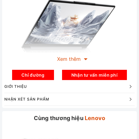
Xem thêm
Chỉ đường
Nhận tư vấn miễn phí
GIỚI THIỆU
NHẬN XÉT SẢN PHẨM
Hiệu năng
Cùng thương hiệu
Lenovo
Lenovo ThinkBook 14 G7+ có sức mạnh vượt trội nhờ
việc sử dụng bộ vi xử lý AMD Ryzen AI 7 H 260 mới