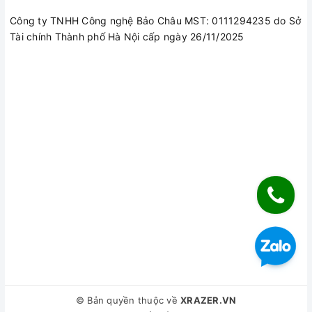
Công ty TNHH Công nghệ Bảo Châu MST: 0111294235 do Sở
Tài chính Thành phố Hà Nội cấp ngày 26/11/2025
Ở cạnh trên của thiết bị là nơi đặt các nút điều chỉnh âm
lượng, bass và treble, bên cạnh là một dải đèn LED hiển thị
mức pin của loa. Thiết bị có hai nút để gắn dây đeo ở hai bên
cạnh hông và cạnh bên phải là nơi đặt cổng USB Type-C và
một jack 3.5mm.
© Bản quyền thuộc về
XRAZER.VN