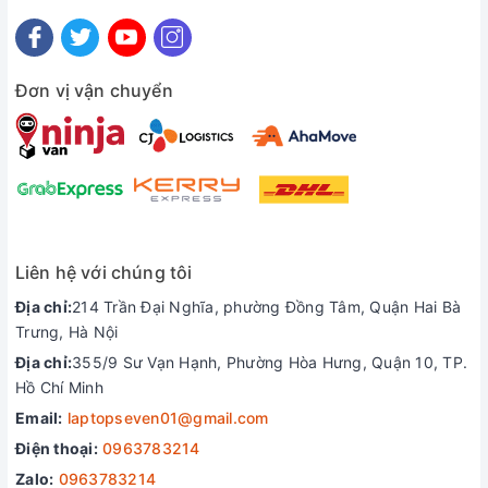
Ngoài ra, phần vỏ bọc bên ngoài được làm từ cao su giả da,
có thể tháo ra dễ dàng để vệ sinh. Phần vỏ này không chỉ
Đơn vị vận chuyển
giúp chiếc loa tạo được độ bám khi phát nhạc to loa sẽ không
tự chạy mà còn tăng độ thẩm mỹ cho loa. Phần dây đeo
được Marshall tặng kèm cũng có chất lượng khá tốt khi được
làm từ da thật ở bên ngoài và và vải nhung mềm mại ở bên
trong, giúp người dùng có cảm giác thoải mái khi cầm nắm.
Liên hệ với chúng tôi
Địa chỉ:
214 Trần Đại Nghĩa, phường Đồng Tâm, Quận Hai Bà
Trưng, Hà Nội
Địa chỉ:
355/9 Sư Vạn Hạnh, Phường Hòa Hưng, Quận 10, TP.
Hồ Chí Minh
Email:
laptopseven01@gmail.com
Điện thoại:
0963783214
Zalo:
0963783214