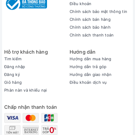
cũng khá bền bỉ bởi hai màng loa được làm từ thép, giúp bảo
Điều khoản
vệ cho loa được tốt hơn.
Chính sách bảo mật thông tin
Chính sách bán hàng
Chính sách bảo hành
Chính sách thanh toán
Hỗ trợ khách hàng
Hướng dẫn
Tìm kiếm
Hướng dẫn mua hàng
Đăng nhập
Hướng dẫn trả góp
Đăng ký
Hướng dẫn giao nhận
Giỏ hàng
Điều khoản dịch vụ
Phàn nàn và khiếu nại
Chấp nhận thanh toán