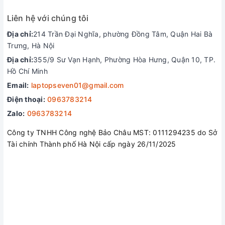
mất tập trung. Các mẫu laptop mới cũng đi kèm với các đèn
LED cho phép lập trình riêng (100 micro-LED trên x17 và 90
Liên hệ với chúng tôi
trên x15) được điều khiển qua Alienware Command Center.
Địa chỉ:
214 Trần Đại Nghĩa, phường Đồng Tâm, Quận Hai Bà
Trưng, Hà Nội
Địa chỉ:
355/9 Sư Vạn Hạnh, Phường Hòa Hưng, Quận 10, TP.
Hồ Chí Minh
Email:
laptopseven01@gmail.com
Điện thoại:
0963783214
Zalo:
0963783214
Công ty TNHH Công nghệ Bảo Châu MST: 0111294235 do Sở
Tài chính Thành phố Hà Nội cấp ngày 26/11/2025
Dell Alienware x-series hiện chỉ mới cung cấp các mức cấu
hình hạn chế, nhưng danh sách đầy đủ sẽ phát hành vào năm
2022. Mức giá Alienware x14 bắt đầu từ 1.499,99 đô la
(khoảng 35 triệu đồng) và x17 từ 2.099,99 đô la (48 triệu
đồng)