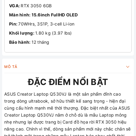
VGA:
RTX 3050 6GB
Màn hình: 15.6inch FullHD OLED
Pin:
70WHrs, 3S1P, 3-cell Li-ion
Khối lượng:
1.80 kg (3.97 lbs)
Bảo hành:
12 tháng
MÔ TẢ
ĐẶC ĐIỂM NỔI BẬT
ASUS Creator Laptop Q530VJ là một sản phẩm đỉnh cao
trong dòng ultrabook, sở hữu thiết kế sang trọng - hiện đại
cùng cấu hình mạnh mẽ thời thượng. Đặc biệt nhất của ASUS
Creator Laptop Q530VJ nằm ở chỗ dù là mẫu Laptop mỏng
nhẹ nhưng lại được trang bị Card đồ họa rời RTX 3050 hiệu
năng cao. Chính vì thế, dòng sản phẩm mới này chắc chắn sẽ
trở thành một trong những mẫu Laptop bán chạy nhất thời