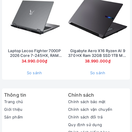
Laptop Lecoo Fighter 7000P
Gigabyte Aero X16 Ryzen AI 9
2026 Core 7-245HX, RAM
370 HX Ram 32GB SSD 1TB Màn
16GB, SSD 512GB, RTX 5060
hình 16inch 2.5K RTX 5070 8Gb
34.990.000₫
38.990.000₫
8GB, màn 16 inch 2.5K 180Hz
So sánh
So sánh
Thông tin
Chính sách
ASUS Creator Laptop Q530VJ cho phép bạn trải nghiệm
Trang chủ
Chính sách bảo mật
game và các tác vụ giải trí phức tạp một cách mượt mà và
Giới thiệu
Chính sách vận chuyển
không gặp bất kỳ sự gián đoạn nào trong quá trình sử dụng.
Nhờ vào bộ vi xử lý Intel Core i7 thế hệ thứ 13, ASUS Creator
Sản phẩm
Chính sách đổi trả
Laptop Q530VJ đem đến sức mạnh xử lý đa nhiệm ấn tượng
Quy định sử dụng
nhanh chóng và hiệu quả.