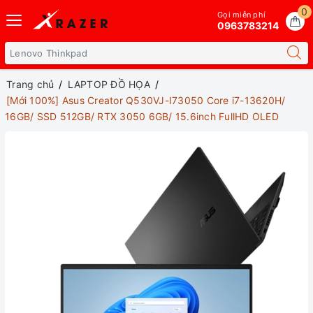
0
Gọi miễn phí
0963783214
Trang chủ
LAPTOP ĐỒ HỌA
[Mới 100%] Asus Creator Q530VJ-I73050 Core i7-13620H/
16GB/ SSD 512GB/ RTX 3050 6GB/ 15.6inch FullHD OLED