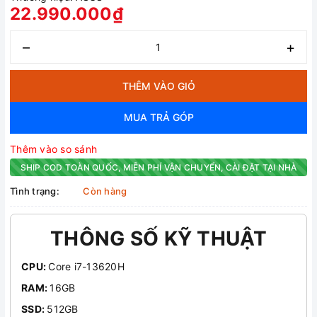
22.990.000₫
–
+
THÊM VÀO GIỎ
MUA TRẢ GÓP
Thêm vào so sánh
SHIP COD TOÀN QUỐC, MIỄN PHÍ VẬN CHUYỂN, CÀI ĐẶT TẠI NHÀ
Tình trạng:
Còn hàng
THÔNG SỐ KỸ THUẬT
CPU:
Core i7-13620H
RAM:
16GB
SSD:
512GB