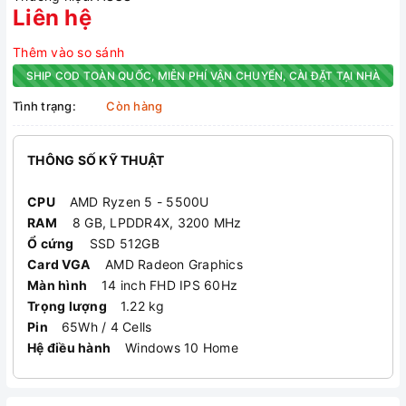
Liên hệ
Thêm vào so sánh
SHIP COD TOÀN QUỐC, MIỄN PHÍ VẬN CHUYỂN, CÀI ĐẶT TẠI NHÀ
Tình trạng:
Còn hàng
THÔNG SỐ KỸ THUẬT
CPU
AMD Ryzen 5 - 5500U
RAM
8 GB, LPDDR4X, 3200 MHz
Ổ cứng
SSD 512GB
Card VGA
AMD Radeon Graphics
Màn hình
14 inch FHD IPS 60Hz
Trọng lượng
1.22 kg
Pin
65Wh / 4 Cells
Hệ điều hành
Windows 10 Home