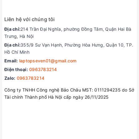
Liên hệ với chúng tôi
Địa chỉ:
214 Trần Đại Nghĩa, phường Đồng Tâm, Quận Hai Bà
Trưng, Hà Nội
Địa chỉ:
355/9 Sư Vạn Hạnh, Phường Hòa Hưng, Quận 10, TP.
Hồ Chí Minh
Email:
laptopseven01@gmail.com
Điện thoại:
0963783214
Zalo:
0963783214
Không cần phải để ý tới nguồn sạc
Công ty TNHH Công nghệ Bảo Châu MST: 0111294235 do Sở
Tính cơ động tuyệt vời của ZenBook 14 UM425UA được thể
Tài chính Thành phố Hà Nội cấp ngày 26/11/2025
hiện ở thời lượng pin tối đa lên tới 16 tiếng sau một lần sạc
đầy. Bạn có thể làm việc mọi lúc mọi nơi mà không cần quan
tâm đến nguồn sạc. Bên cạnh đó máy còn hỗ trợ tính năng
sạc nhanh, cho phép sạc đầy 60% pin chỉ trong vòng 49
phút, đảm bảo nguồn năng lượng dồi dào.