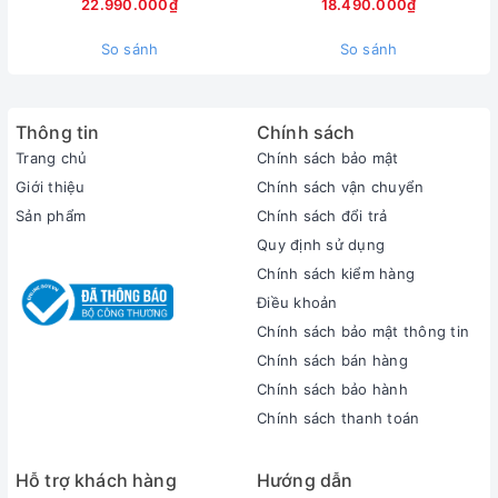
16GB, SSD 1TB, 14 inch FHD,
hình 14inch FullHD
22.990.000₫
18.490.000₫
khẳng định đẳng cấp của sự trí tuệ qua một thiết bị công
Windows 11
nghệ đỉnh cao.
So sánh
So sánh
Thông tin
Chính sách
Trang chủ
Chính sách bảo mật
Giới thiệu
Chính sách vận chuyển
Sản phẩm
Chính sách đổi trả
Quy định sử dụng
Chính sách kiểm hàng
Điều khoản
Chính sách bảo mật thông tin
Chính sách bán hàng
Chính sách bảo hành
Chính sách thanh toán
Hỗ trợ khách hàng
Hướng dẫn