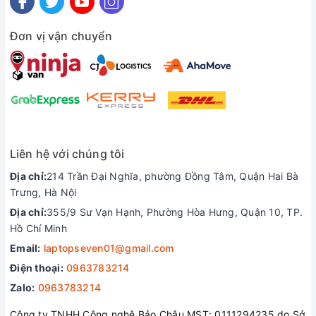
so sánh với ổ đĩa cứng truyền thống (HDD).
Đơn vị vận chuyển
Liên hệ với chúng tôi
Địa chỉ:
214 Trần Đại Nghĩa, phường Đồng Tâm, Quận Hai Bà
Trưng, Hà Nội
Địa chỉ:
355/9 Sư Vạn Hạnh, Phường Hòa Hưng, Quận 10, TP.
Hồ Chí Minh
Làm việc và giải trí nâng cao
Email:
laptopseven01@gmail.com
Dell Inspiron 3505
mang đến trải nghiệm điện ảnh cá nhân
Điện thoại:
0963783214
đỉnh cao với rạp chiếu phim Dell, có màu sắc, âm thanh và
Zalo:
0963783214
phát trực tuyến tuyệt vời. Màn hình 15,6Inch Full HD chống
Công ty TNHH Công nghệ Bảo Châu MST: 0111294235 do Sở