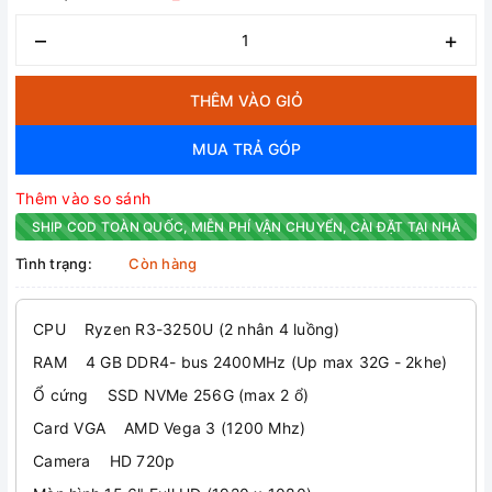
–
+
THÊM VÀO GIỎ
MUA TRẢ GÓP
Thêm vào so sánh
SHIP COD TOÀN QUỐC, MIỄN PHÍ VẬN CHUYỂN, CÀI ĐẶT TẠI NHÀ
Tình trạng:
Còn hàng
CPU Ryzen R3-3250U (2 nhân 4 luồng)
RAM 4 GB DDR4- bus 2400MHz (Up max 32G - 2khe)
Ổ cứng SSD NVMe 256G (max 2 ổ)
Card VGA AMD Vega 3 (1200 Mhz)
Camera HD 720p