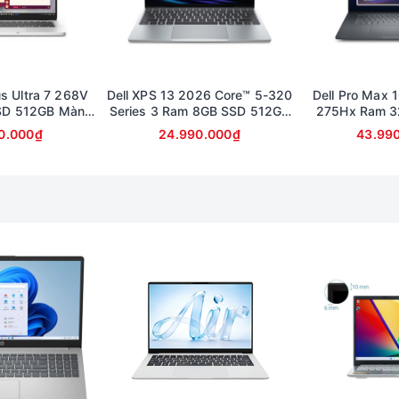
us Ultra 7 268V
Dell XPS 13 2026 Core™ 5-320
Dell Pro Max 1
SD 512GB Màn
Series 3 Ram 8GB SSD 512GB
275Hx Ram 3
llHD Touch
Màn 13.4inch 2K cảm ứng
Card RTX 100
0.000₫
24.990.000₫
43.99
FullHD (bảo 