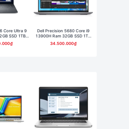
6 Core Ultra 9
Dell Precision 5680 Core i9
Dell Precision
2GB SSD 1TB
13900H Ram 32GB SSD 1TB
13850Hx Ra
0 Màn 16inch
Card A2000 Màn 16inch FullHD
512GB Card A
0.000₫
34.500.000₫
29.490
hành 6 tháng)
16inch 