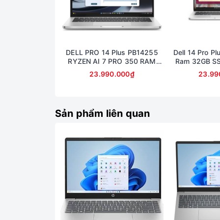
DELL PRO 14 Plus PB14255
Dell 14 Pro Pl
RYZEN AI 7 PRO 350 RAM
Ram 32GB S
32GB SSD 512GB AMD
14inch Fu
23.990.000₫
23.99
RADEON 860M GRAPHICS
MÀN 14inch FullHD+
Sản phẩm liên quan