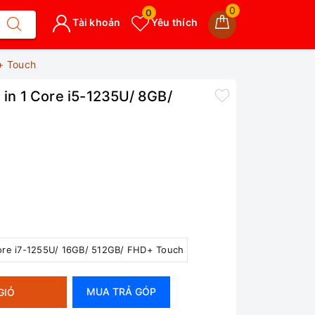
0
0
Tài khoản
Yêu thích
D+ Touch
 in 1 Core i5-1235U/ 8GB/
ore i7-1255U/ 16GB/ 512GB/ FHD+ Touch
MUA TRẢ GÓP
GIỎ