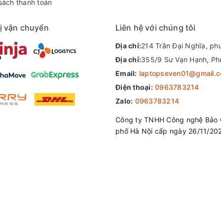
sách thanh toán
ị vận chuyển
Liên hệ với chúng tôi
Địa chỉ:
214 Trần Đại Nghĩa, ph
Địa chỉ:
355/9 Sư Vạn Hạnh, Ph
Email:
laptopseven01@gmail.
p này tâm nền Wide View Angle (WVA) góc nhìn rộng hơn lên đến 1
Điện thoại:
0963783214
u mà hình ảnh vẫn hiển thị rõ ràng như ngồi chính diện.
Zalo:
0963783214
mềm ComfortView, có tác dụng làm giảm phát thải ánh sáng xanh c
Công ty TNHH Công nghệ Bảo 
u một ngày dài làm việc.
phố Hà Nội cấp ngày 26/11/20
ell Inspiron 7420 2 in 1 cũng được đánh giá cao. Nhìn chung nó m