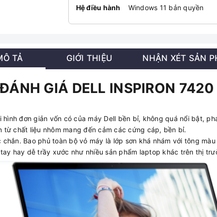
Hệ điều hành
Windows 11 bản quyền
MÔ TẢ
GIỚI THIỆU
NHẬN XÉT SẢN 
ĐÁNH GIÁ DELL INSPIRON 742
i hình đơn giản vốn có của máy Dell bền bỉ, không quá nổi bật, 
n từ chất liệu nhôm mang đến cảm các cứng cáp, bền bỉ.
chắn. Bao phủ toàn bộ vỏ máy là lớp sơn khá nhám với tông màu b
tay hay dễ trầy xước như nhiều sản phẩm laptop khác trên thị trư