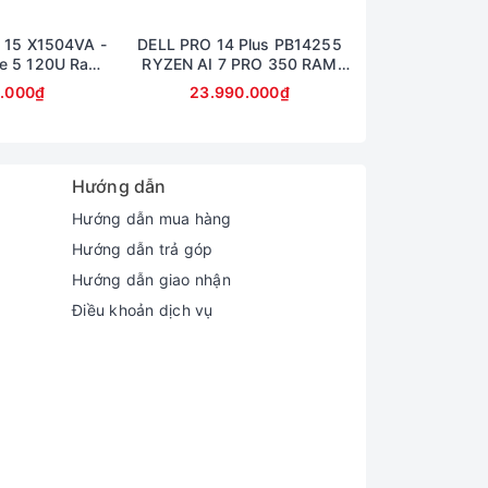
n mình đánh giá, đây vẫn là một chiếc laptop
 15 X1504VA -
DELL PRO 14 Plus PB14255
Dell 14 Pro Plu
e 5 120U Ram
RYZEN AI 7 PRO 350 RAM
Ram 32GB SS
B Màn 15,6inch
32GB SSD 512GB AMD
14inch Ful
0.000₫
23.990.000₫
23.990
lHD
RADEON 860M GRAPHICS
hân giải FHD+ (1920x1200 pixel) cho cả phiên
MÀN 14inch FullHD+
 nhiều màu sắc hơn.
Hướng dẫn
Hướng dẫn mua hàng
Hướng dẫn trả góp
Hướng dẫn giao nhận
Điều khoản dịch vụ