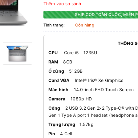
Thêm vào so sánh
SHIP COD TOÀN QUỐC, MIỄN P
Tình trạng:
Còn hàng
THÔNG S
CPU
Core i5 - 1235U
RAM
8GB
Ổ cứng
512GB
Card VGA
Intel® Iris® Xe Graphics
Màn hình
14.0-inch FHD Touch Screen
Camera
1080p HD
Cổng
2 USB 3.2 Gen 2x2 Type-C® with Di
Gen 1 Type A port 1 headset (headphone a
Trọng lượng
1.57kg
Pin
4 Cell