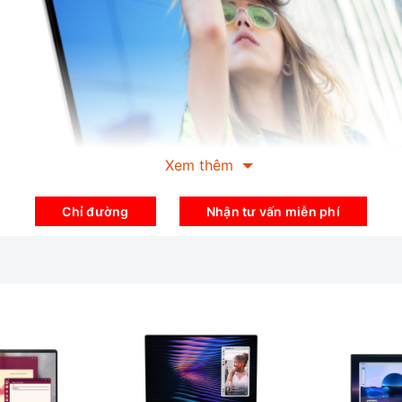
Xem thêm
Chỉ đường
Nhận tư vấn miễn phí
2 in 1 thì Dell 7420 cũng sở hữu cho mình một cặp bản lề chắc chắ
c mở tối đa lên tới 360 độ. Bản lề máy tính không chỉ cho phép nó