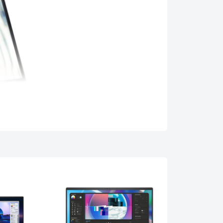
n, có lực cản cao, giúp nó được cố định trong
 chuyển sang chế độ Tablet một cách dễ dàng khi