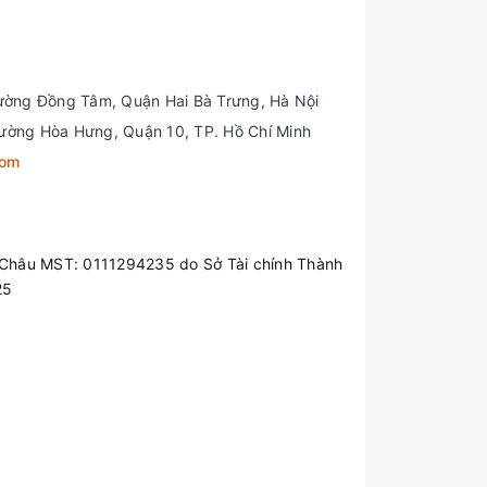
ường Đồng Tâm, Quận Hai Bà Trưng, Hà Nội
ường Hòa Hưng, Quận 10, TP. Hồ Chí Minh
com
78 độ. Điều này đồng nghĩa với việc người dùng
ó hại và tính năng làm mờ DC để giảm nhấp
Châu MST: 0111294235 do Sở Tài chính Thành
25
ang đến chất lượng tốt, rõ ràng, đáp ứng tốt