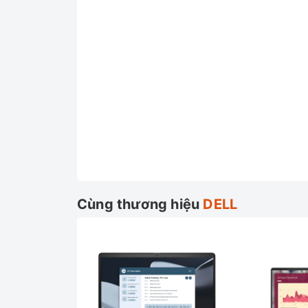
Cùng thương hiệu
DELL
Và cũng giống như người đàn anh Inspiron 7415 
quá trình làm việc. Đặc biệt phần bản lề có gó
cần.