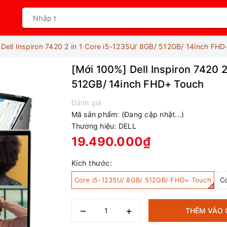
 Dell Inspiron 7420 2 in 1 Core i5-1235U/ 8GB/ 512GB/ 14inch FH
[Mới 100%] Dell Inspiron 7420 2
512GB/ 14inch FHD+ Touch
Đánh giá
Mã sản phẩm:
(Đang cập nhật...)
Thương hiệu:
DELL
19.490.000₫
Kích thước:
Core i5-1235U/ 8GB/ 512GB/ FHD+ Touch
C
–
+
THÊM VÀO 