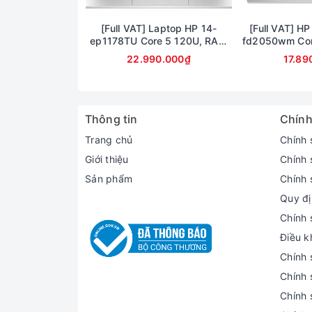
Về trọng lượng, Dell Inspiron 14 7420 nặng 1.5
[Full VAT] Laptop HP 14-
[Full VAT] HP
ep1178TU Core 5 120U, RAM
fd2050wm Cor
văn phòng có tính di động cao. Và bạn có thể d
16GB, SSD 1TB, 14 inch FHD,
Ram 8GB SSD 
Màn hình Dell Inspiron 7420 2 in 1 sắc nét, sốn
22.990.000₫
17.89
Windows 11
15.6inch F
Chiếc Laptop Dell Inspiron 7420 này được trang
bản Intel lẫn AMD. Tần số quét màn hình 60Hz c
Thông tin
Chính
Trang chủ
Chính 
Giới thiệu
Chính 
Sản phẩm
Chính 
Quy đị
Chính 
Điều k
Chính 
Chính 
Chính 