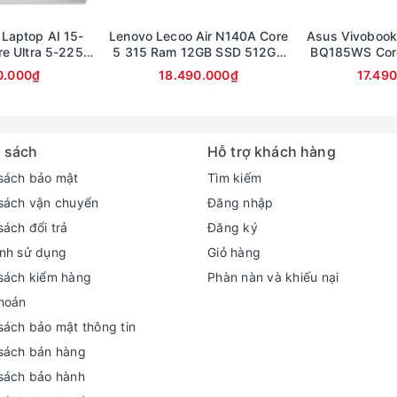
7kg. Tuy không sở hữu trọng lượng nhỏ gọn nhất nhưng theo cá nhâ
 Laptop AI 15-
Lenovo Lecoo Air N140A Core
Asus Vivobook
e Ultra 5-225U
5 315 Ram 12GB SSD 512GB
BQ185WS Cor
ễ dàng mang theo nó khi đi học hay đi làm.
512GB Màn hình
Màn hình 14inch FullHD
16GB SSD 512G
g động
0.000₫
18.490.000₫
17.49
ullHD Touch
Ful
 bị màn hình có kích thước đường chéo 14 inch với duy nhất độ p
ùng công nghệ TrueLife, mang lại trải nghiệm sắc nét, rõ ràng với
 sách
Hỗ trợ khách hàng
sách bảo mật
Tìm kiếm
sách vận chuyển
Đăng nhập
sách đổi trả
Đăng ký
nh sử dụng
Giỏ hàng
sách kiểm hàng
Phàn nàn và khiếu nại
hoản
sách bảo mật thông tin
sách bán hàng
sách bảo hành