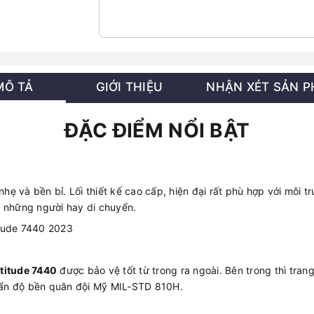
MÔ TẢ
GIỚI THIỆU
NHẬN XÉT SẢN 
ĐẶC ĐIỂM NỔI BẬT
ẹ và bền bỉ. Lối thiết kế cao cấp, hiện đại rất phù hợp với môi t
o những người hay di chuyển.
atitude 7440
được bảo vệ tốt từ trong ra ngoài. Bên trong thì tran
huẩn độ bền quân đội Mỹ MIL-STD 810H.