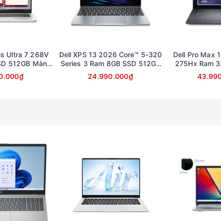
công nghệ khử nhiễu dựa trên mạng thần kinh để loại bỏ đi tiếng 
m thanh được lọc cũng rất rõ ràng và trong trẻo.
us Ultra 7 268V
Dell XPS 13 2026 Core™ 5-320
Dell Pro Max 1
SD 512GB Màn
Series 3 Ram 8GB SSD 512GB
275Hx Ram 3
rải nghiệm khi gõ phím được đánh giá khá cao. Bàn phím được trang
llHD Touch
Màn 13.4inch 2K cảm ứng
Card RTX 100
0.000₫
24.990.000₫
43.99
FullHD (bảo 
g gian sử dụng thoải mái hơn rất nhiều. Cảm giác cham vào vô cùn
 chiếc laptop này cũng được trang bị khá đầy đủ các cổng kết nố