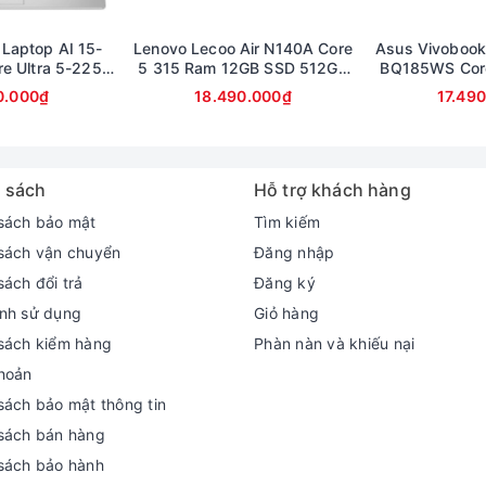
 Laptop AI 15-
Lenovo Lecoo Air N140A Core
Asus Vivobook
e Ultra 5-225U
5 315 Ram 12GB SSD 512GB
BQ185WS Cor
512GB Màn hình
Màn hình 14inch FullHD
16GB SSD 512G
0.000₫
18.490.000₫
17.49
ullHD Touch
Ful
ối ưu hóa hiệu suất. Trong khi vẫn giữ cho máy của bạn mát mẻ và 
 sách
Hỗ trợ khách hàng
Liên hệ ngay đội ngũ hỗ trợ để nhận bộ quà tặng hấp dẫn
sách bảo mật
Tìm kiếm
sách vận chuyển
Đăng nhập
sách đổi trả
Đăng ký
nh sử dụng
Giỏ hàng
sách kiểm hàng
Phàn nàn và khiếu nại
hoản
sách bảo mật thông tin
sách bán hàng
sách bảo hành