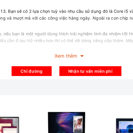
 13. Bạn sẽ có 2 lựa chọn tuỳ vào nhu cầu sử dụng đó là Core i5 và
ng và mượt mà với các công việc hàng ngày. Ngoài ra con chip n
 nếu bạn là một người dùng thích trải nghiệm tính đa nhiệm tốt t
ếu cần ổ lưu trữ nhiều hơn thì có thể dễ dàng nâng cấp thêm. M
Xem thêm
 tỷ lệ khung hình 16:10 mới cho diện tích hiển thị cao hơn 5%. V
công nghệ ComfortView Plus được TUV chứng nhận để giảm ánh sáng
Chỉ đường
Nhận tư vấn miễn phí
nét mang lại trải nghiệm tốt trong khi làm việc hay trong lúc giải t
 ngoại IR cải tiến. Hình ảnh và video cho ra sắc nét giúp người d
thành công, cho âm thanh trong trẻo, bắt tai. Được đánh giá là chấ
n và phần dưới đem lại âm bass lớn hơn 15% so với các thế hệ trước