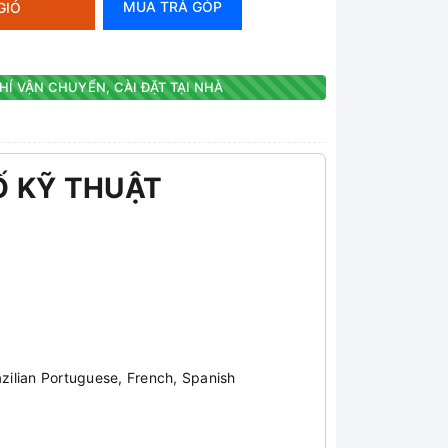
MUA TRẢ GÓP
GIỎ
HÍ VẬN CHUYỂN, CÀI ĐẶT TẠI NHÀ
Ố KỸ THUẬT
azilian Portuguese, French, Spanish