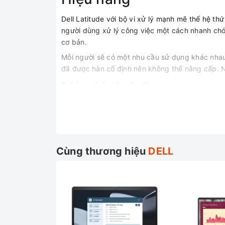
Dell Latitude với bộ vi xử lý mạnh mẽ thế hệ thứ
người dùng xử lý công việc một cách nhanh chó
cơ bản.
Mỗi người sẽ có một nhu cầu sử dụng khác nhau,
đã được hàn cố định nên không thể nâng cấp. N
Màn hình & Camera
Máy trang bị màn hình 14” độ phân giải FHD với
cải thiện hơn đời trước, độ sáng 300 nits và 
Viền màn hình khá mỏng với hình ảnh hiển thị sắc 
Cùng thương hiệu
DELL
Trên
Dell Latitude
này trang bị cụm camera hồng
Âm thanh
Chất lượng ấm thanh có thể nói là được cải tiến 
7000 Series. Với hai hoa được bố trí ở phần trê