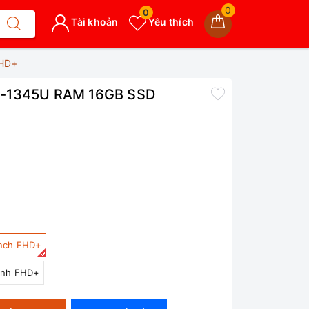
0
0
Tài khoản
Yêu thích
FHD+
 i5-1345U RAM 16GB SSD
inch FHD+
cnh FHD+