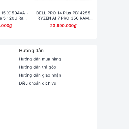
 15 X1504VA -
DELL PRO 14 Plus PB14255
Dell 14 Pro Plu
e 5 120U Ram
RYZEN AI 7 PRO 350 RAM
Ram 32GB SS
B Màn 15,6inch
32GB SSD 512GB AMD
14inch Ful
0.000₫
23.990.000₫
23.990
lHD
RADEON 860M GRAPHICS
MÀN 14inch FullHD+
yên tĩnh với hệ thống thông gió phía sau mới
Hướng dẫn
Hướng dẫn mua hàng
Hướng dẫn trả góp
Hướng dẫn giao nhận
Điều khoản dịch vụ