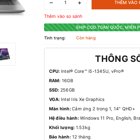
–
+
THÊM VÀO 
Thêm vào so sánh
SHIP COD TOÀN QUỐC, MIỄN P
Tình trạng:
Còn hàng
THÔNG S
CPU:
Intel® Core™ i5-1345U, vPro®
RAM:
16GB
SSD:
256GB
VGA:
Intel Iris Xe Graphics
Màn hình:
Cảm ứng 2 trong 1, 14" QHD+
Hệ điều hành:
Windows 11 Pro, English, Br
Khối lượng:
1.53kg
Bảo hành:
12 tháng