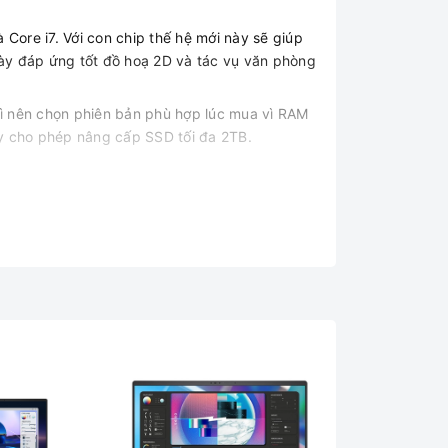
 Core i7. Với con chip thế hệ mới này sẽ giúp
ày đáp ứng tốt đồ hoạ 2D và tác vụ văn phòng
hì nên chọn phiên bản phù hợp lúc mua vì RAM
áy cho phép nâng cấp SSD tối đa 2TB.
ới phiên bản màn hình cảm ứng độ sáng cũng được
 xanh có hại cho mắt.
rí.
ùng tham gia tốt vào những cuộc họp online.
t lượng tốt nhất từ trước tới nay trong dòng
.