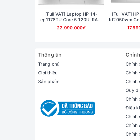
HDMI 2.0
02 USB Type-C (Power Delivery, DisplayPort)
[Full VAT] Laptop HP 14-
[Full VAT] HP
Đầu đọc thông mình (Optional)
ep1178TU Core 5 120U, RAM
fd2050wm Cor
Hệ thống tản nhiệt
16GB, SSD 1TB, 14 inch FHD,
Ram 8GB SSD 
22.990.000₫
17.89
Windows 11
15.6inch F
Những đổi mới về hệ thống tản nhiệt giúp máy t
và bảng nhiệt.
Thông tin
Chính
Trang chủ
Chính 
Giới thiệu
Chính 
Sản phẩm
Chính 
Quy đị
Chính 
Điều k
Chính 
Chính 
Chính 