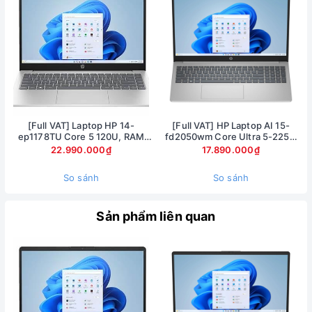
lợi, trọng lượng của máy chỉ tầm 1.4kg dễ dàng bỏ gọn vào
balo, túi xách mang đi mọi nơi.
[Full VAT] Laptop HP 14-
[Full VAT] HP Laptop AI 15-
ep1178TU Core 5 120U, RAM
fd2050wm Core Ultra 5-225U
16GB, SSD 1TB, 14 inch FHD,
Ram 8GB SSD 512GB Màn hình
22.990.000₫
17.890.000₫
Windows 11
15.6inch FullHD Touch
So sánh
So sánh
Sản phẩm liên quan
Laptop HP 14dk
được trang bị màn hình 14 inch Full HD gọn
gàng nhưng vẫn mang không gian hiển thị đủ rộng giúp bạn
làm việc dễ dàng hơn trên những bảng tính Excel, hình ảnh
hiển thị rõ ràng, sắc nét.