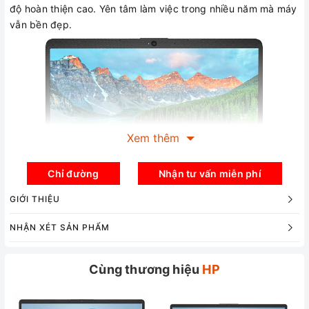
độ hoàn thiện cao. Yên tâm làm việc trong nhiều năm mà máy
vẫn bền đẹp.
Xem thêm
Chỉ đường
Nhận tư vấn miễn phí
GIỚI THIỆU
NHẬN XÉT SẢN PHẨM
Cùng thương hiệu
HP
Laptop HP 14dk
được tối ưu về trọng lượng để người dùng
dễ dàng mang máy đi học, đi làm và gặp đối tác cực kỳ tiện