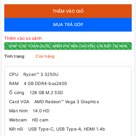
THÊM VÀO GIỎ
MUA TRẢ GÓP
Thêm vào so sánh
SHIP COD TOÀN QUỐC, MIỄN PHÍ VẬN CHUYỂN, CÀI ĐẶT TẠI NHÀ
Tình trạng:
Còn hàng
CPU Ryzen™ 3 3250U
RAM 4 GB DDR4-bus2400
Ổ cứng 128 GB M.2 SSD
Card VGA AMD Radeon™ Vega 3 Graphics
Màn hình 14.0 HD
Webcam HD cam
Kết nối USB Type-C, USB Type-A, HDMI 1.4b