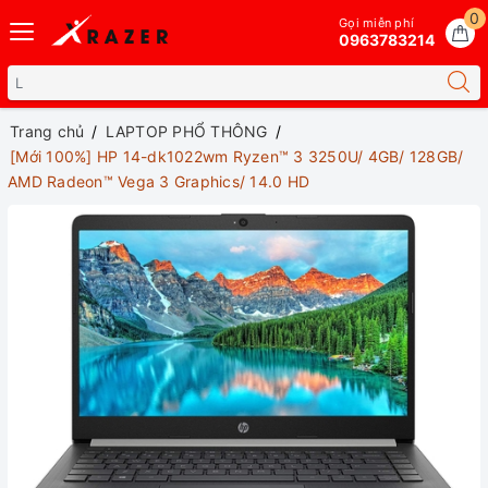
0
Gọi miễn phí
0963783214
Trang chủ
LAPTOP PHỔ THÔNG
[Mới 100%] HP 14-dk1022wm Ryzen™ 3 3250U/ 4GB/ 128GB/
AMD Radeon™ Vega 3 Graphics/ 14.0 HD