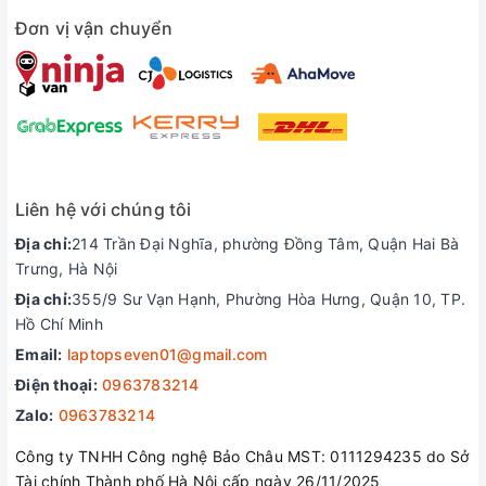
Đơn vị vận chuyển
Liên hệ với chúng tôi
Liên hệ ngay với đội ngũ hỗ trợ để được tư vấn chi tiết về
Địa chỉ:
214 Trần Đại Nghĩa, phường Đồng Tâm, Quận Hai Bà
sản phẩm
Trưng, Hà Nội
Xrazer.vn- Hệ thống bán lẻ laptop hàng đầu
Địa chỉ:
355/9 Sư Vạn Hạnh, Phường Hòa Hưng, Quận 10, TP.
Hồ Chí Minh
Email:
laptopseven01@gmail.com
Điện thoại:
0963783214
Zalo:
0963783214
Công ty TNHH Công nghệ Bảo Châu MST: 0111294235 do Sở
Tài chính Thành phố Hà Nội cấp ngày 26/11/2025