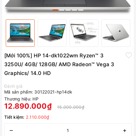
[Mới 100%] HP 14-dk1022wm Ryzen™ 3
3250U/ 4GB/ 128GB/ AMD Radeon™ Vega 3
Graphics/ 14.0 HD
Đánh giá
Mã sản phẩm:
30122021-hp14dk
Thương hiệu:
HP
12.890.000₫
15.000.000₫
Tiết kiệm:
2.110.000₫
–
+