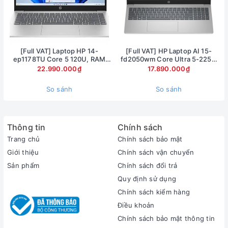
[Full VAT] Laptop HP 14-
[Full VAT] HP Laptop AI 15-
ep1178TU Core 5 120U, RAM
fd2050wm Core Ultra 5-225U
16GB, SSD 1TB, 14 inch FHD,
Ram 8GB SSD 512GB Màn hình
22.990.000₫
17.890.000₫
Windows 11
15.6inch FullHD Touch
So sánh
So sánh
Thông tin
Chính sách
Trang chủ
Chính sách bảo mật
Giới thiệu
Chính sách vận chuyển
Cổng kết nối đa dạng, trang bị đầy đủ cổng kết nối cần thiết
Sản phẩm
Chính sách đổi trả
để giúp bạn dễ dàng giao tiếp với các thiết bị ngoại vi
Quy định sử dụng
Chính sách kiểm hàng
Điều khoản
Chính sách bảo mật thông tin