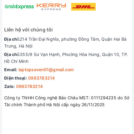
Liên hệ với chúng tôi
Địa chỉ:
214 Trần Đại Nghĩa, phường Đồng Tâm, Quận Hai Bà
Trưng, Hà Nội
Địa chỉ:
355/9 Sư Vạn Hạnh, Phường Hòa Hưng, Quận 10, TP.
Hồ Chí Minh
Email:
laptopseven01@gmail.com
Điện thoại:
0963783214
Zalo:
0963783214
Kết luận: HP Omen 15 en1570wm AMD là một chiếc máy vô
Công ty TNHH Công nghệ Bảo Châu MST: 0111294235 do Sở
cùng sáng giá với một thiết kế đơn giản nhưng đẹp mắt, một
Tài chính Thành phố Hà Nội cấp ngày 26/11/2025
mức giá hợp lý và một cấu hình cực kỳ mạnh mẽ. Quả không
sai khi nói rằng đây là chiếc máy có sức hút tuyệt vời đối với
cộng đồng đam mê công nghệ nói chung và cộng đồng người
dùng laptop gaming nói riêng. Hiện tại đang được bán