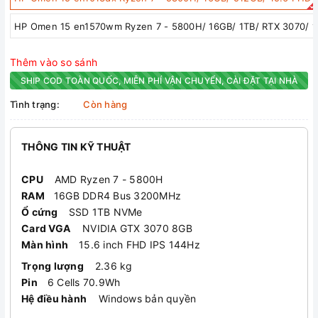
HP Omen 15 en1570wm Ryzen 7 - 5800H/ 16GB/ 1TB/ RTX 3070/ 1
Thêm vào so sánh
SHIP COD TOÀN QUỐC, MIỄN PHÍ VẬN CHUYỂN, CÀI ĐẶT TẠI NHÀ
Tình trạng:
Còn hàng
THÔNG TIN KỸ THUẬT
CPU
AMD Ryzen 7 - 5800H
RAM
16GB DDR4 Bus 3200MHz
Ổ cứng
SSD 1TB NVMe
Card VGA
NVIDIA GTX 3070 8GB
Màn hình
15.6 inch FHD IPS 144Hz
Trọng lượng
2.36 kg
Pin
6 Cells 70.9Wh
Hệ điều hành
Windows bản quyền