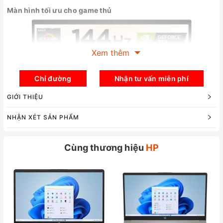
Màn‌ ‌hình‌ ‌tối ưu cho game thủ‌
Xem thêm
Chỉ đường
Nhận tư vấn miễn phí
GIỚI THIỆU
NHẬN XÉT SẢN PHẨM
Cùng thương hiệu
HP
HP Omen 15 en1570wm phiên bản AMD‌ ‌được‌ ‌trang‌ ‌bị‌ ‌màn‌
‌hình‌ ‌Full‌ ‌HD‌ ‌IPS‌ ‌có‌ ‌tần‌ ‌số‌ ‌quét‌ ‌cao,‌ ‌144Hz,‌ ‌với‌ ‌độ‌ ‌phủ‌ ‌màu‌
‌màn‌ ‌hình‌ ‌tốt, ‌100%‌ ‌sRGB.‌ Đây là màn hình vô cùng thích hợp