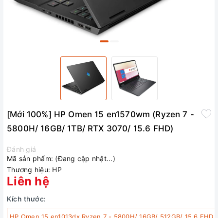
[Mới 100%] HP Omen 15 en1570wm (Ryzen 7 -
5800H/ 16GB/ 1TB/ RTX 3070/ 15.6 FHD)
Đánh giá
Mã sản phẩm:
(Đang cập nhật...)
Thương hiệu:
HP
Liên hệ
Kích thước:
HP Omen 15 en1013dx Ryzen 7 - 5800H/ 16GB/ 512GB/ 15.6 FHD