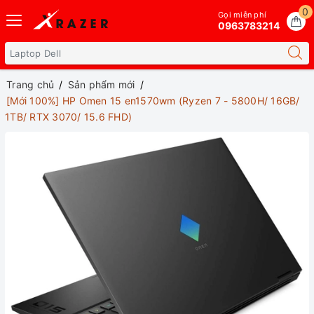
0
Gọi miễn phí
0963783214
Trang chủ
Sản phẩm mới
[Mới 100%] HP Omen 15 en1570wm (Ryzen 7 - 5800H/ 16GB/
1TB/ RTX 3070/ 15.6 FHD)