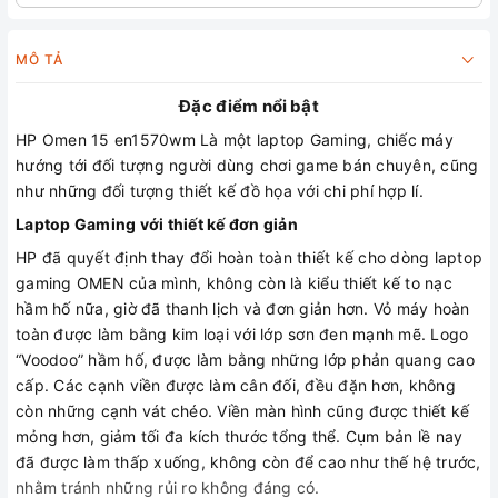
MÔ TẢ
Đặc điểm nổi bật
HP Omen 15 en1570wm Là một laptop Gaming,‌ ‌chiếc‌ ‌máy‌
‌hướng‌ ‌tới‌ ‌đối‌ ‌tượng‌ ‌người‌ ‌dùng‌ ‌chơi‌ ‌game‌ ‌bán‌ ‌chuyên,‌ ‌cũng‌
‌như‌ ‌những‌ ‌đối‌ ‌tượng‌ ‌thiết‌ ‌kế‌ ‌đồ‌ ‌họa‌ ‌với‌ ‌chi‌ ‌phí‌ ‌hợp lí.‌ ‌
Laptop‌ Gaming ‌với ‌thiết ‌kế ‌đơn ‌giản‌
HP‌ đã ‌quyết ‌định ‌thay ‌đổi ‌hoàn‌ ‌toàn‌ ‌thiết‌ ‌kế‌ ‌cho‌ ‌dòng‌ ‌laptop‌
‌gaming‌ ‌OMEN‌ ‌của‌ ‌mình,‌ ‌không‌ ‌còn‌ ‌là‌ kiểu‌ ‌thiết‌ ‌kế‌ ‌to‌ ‌nạc‌
‌hầm‌ ‌hố‌ ‌nữa,‌ ‌giờ‌ ‌đã‌ ‌thanh‌ ‌lịch‌ ‌và‌ ‌đơn‌ ‌giản‌ ‌hơn.‌ ‌Vỏ‌ ‌máy‌ ‌hoàn‌
‌toàn‌ ‌được‌ ‌làm‌ ‌bằng‌ kim‌ ‌loại‌ ‌với‌ ‌lớp‌ ‌sơn‌ ‌đen‌ ‌mạnh‌ ‌mẽ.‌ ‌Logo‌
‌“Voodoo”‌ ‌hầm‌ ‌hố,‌ ‌được làm bằng những lớp phản quang cao
cấp. ‌Các‌ ‌cạnh‌ ‌viền‌ được‌ ‌làm‌ ‌cân‌ ‌đối,‌ ‌đều‌ ‌đặn‌ ‌hơn,‌ ‌không‌
‌còn‌ ‌những‌ ‌cạnh‌ ‌vát‌ ‌chéo‌. ‌Viền‌ ‌màn‌ ‌hình‌ ‌cũng‌ được‌ ‌thiết‌ ‌kế‌
‌mỏng‌ ‌hơn,‌ ‌giảm‌ ‌tối‌ ‌đa‌ ‌kích‌ ‌thước‌ ‌tổng‌ ‌thể.‌ ‌Cụm‌ ‌bản‌ ‌lề‌ ‌nay‌
‌đã‌ ‌được‌ ‌làm‌ ‌thấp‌ ‌xuống,‌ ‌không‌ ‌còn‌ ‌để‌ ‌cao‌ ‌như‌ ‌thế‌ ‌hệ‌ ‌trước,‌
‌nhằm‌ ‌tránh‌ ‌những‌ ‌rủi‌ ‌ro‌ ‌không‌ ‌đáng‌ ‌có.‌