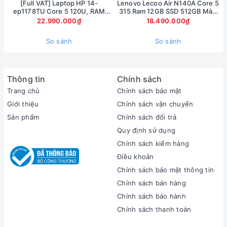
[Full VAT] Laptop HP 14-
Lenovo Lecoo Air N140A Core 5
ep1178TU Core 5 120U, RAM
315 Ram 12GB SSD 512GB Màn
16GB, SSD 1TB, 14 inch FHD,
hình 14inch FullHD
22.990.000₫
18.490.000₫
Windows 11
So sánh
So sánh
Thông tin
Chính sách
Trang chủ
Chính sách bảo mật
Giới thiệu
Chính sách vận chuyển
Sản phẩm
Chính sách đổi trả
Quy định sử dụng
Chính sách kiểm hàng
Điều khoản
Bàn‌ ‌phím‌ ‌của‌ ‌OMEN‌ ‌15‌ ‌đã‌ ‌được‌ ‌thiết‌ ‌kế‌ ‌lại,‌ ‌với‌ ‌bố‌ ‌trí‌ ‌các‌
Chính sách bảo mật thông tin
‌phím‌ ‌rộng‌ ‌hơn,‌ ‌tối‌ ‌ưu‌ ‌hóa‌ ‌trải‌ ‌nghiệm‌ gaming.‌ ‌Hệ‌ ‌thống‌ ‌ký‌ ‌tự‌
‌được‌ ‌thiết‌ ‌kế‌ ‌lại,‌ ‌trông‌ ‌góc‌ ‌cạnh‌ ‌và‌ ‌hầm‌ ‌hố‌ ‌hơn.‌ ‌Chiếc‌ ‌máy‌
Chính sách bán hàng
‌đã‌ ‌lược‌ ‌bỏ‌ ‌hệ‌ ‌thống‌ phím‌ ‌số‌ ‌đi‌ ‌so‌ ‌với‌ ‌phiên‌ ‌bản‌ ‌trước.‌
Chính sách bảo hành
‌Keycaps‌ ‌được‌ ‌làm‌ ‌phẳng,‌ ‌tuy‌ ‌nhiên‌ ‌hành‌ ‌trình‌ ‌sâu,‌ ‌phản‌ ‌hồi‌
Chính sách thanh toán
‌tốt.‌ ‌Hệ‌ thống‌ ‌LED‌ ‌RGB‌ ‌sáng‌ ‌đều,‌ ‌không‌ ‌quá‌ ‌chói.‌