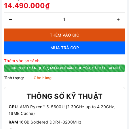
14.490.000₫
–
+
THÊM VÀO GIỎ
MUA TRẢ GÓP
Thêm vào so sánh
SHIP COD TOÀN QUỐC, MIỄN PHÍ VẬN CHUYỂN, CÀI ĐẶT TẠI NHÀ
Tình trạng:
Còn hàng
THÔNG SỐ KỸ THUẬT
CPU
AMD Ryzen™ 5-5600U (2.30GHz up to 4.20GHz,
16MB Cache)
RAM
16GB Soldered DDR4-3200MHz