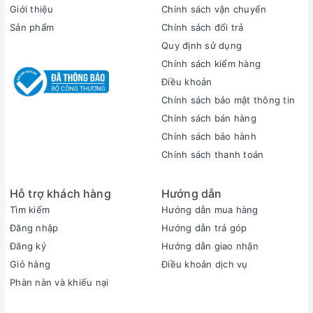
Giới thiệu
Chính sách vận chuyển
Với độ sáng màn hình ở 400 nits, bạn có thể thoải mái sử
Sản phẩm
Chính sách đổi trả
dụng máy ở những môi trường có cường độ ánh sáng cao,
Quy định sử dụng
hay ngay cả ngoài trời nắng mà không xảy ra tình trạng chói,
gắt. Độ sáng này thường được trang bị cho những chiếc máy
Chính sách kiểm hàng
tầm trung hay máy tính chuyên về đồ họa kĩ thuật, vì vậy nó
Điều khoản
cực kì hữu ích nếu bạn cần thực hiện các công việc liên quan
Chính sách bảo mật thông tin
đến hình ảnh hay thiết kế đồ họa.
Chính sách bán hàng
Chính sách bảo hành
màn hình sắc nét
Chính sách thanh toán
Cổng kết nối đầy đủ
Hỗ trợ khách hàng
Hướng dẫn
Lenovo Ideapad 5 Pro được trang bị cổng USB 3.2 Gen 1,
Tìm kiếm
Hướng dẫn mua hàng
cổng USB Type C, cổng HDMI và jack audio combo. Với số
Đăng nhập
Hướng dẫn trả góp
lượng cổng kết nối này, chiếc laptop này đã có thể hỗ trợ đầy
Đăng ký
Hướng dẫn giao nhận
đủ nhu cầu của người dùng. Đảm bảo khả năng truyền giữ
Giỏ hàng
Điều khoản dịch vụ
liệu cũng như giao tiếp với các thiết bị ngoại vi khác.
Phàn nàn và khiếu nại
cổng kết nối tiện lợi