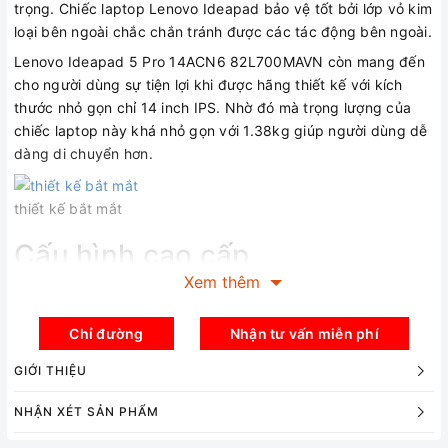
trọng. Chiếc laptop Lenovo Ideapad bảo vệ tốt bởi lớp vỏ kim
loại bên ngoài chắc chắn tránh được các tác động bên ngoài.
Lenovo Ideapad 5 Pro 14ACN6 82L700MAVN còn mang đến
cho người dùng sự tiện lợi khi được hãng thiết kế với kích
thước nhỏ gọn chỉ 14 inch IPS. Nhờ đó mà trọng lượng của
chiếc laptop này khá nhỏ gọn với 1.38kg giúp người dùng dễ
dàng di chuyển hơn.
thiết kế bắt mắt
Cấu hình cao cấp
Xem thêm
Laptop Lenovo Ideapad 5 Pro 14 sử dụng CPU AMD Ryzen™
5-5600U. Bộ nhớ RAM 16GB cùng với bộ nhớ lưu trữ SSD
Chỉ đường
Nhận tư vấn miễn phí
512GB. Với cấu hình náy, bạn tự tin có thể chiến tốt các tựa
game hot hiện nay với mức FPS cao. Bên cạnh đó, những
GIỚI THIỆU
phần mềm làm đồ họa 2D, video cũng không thể làm khó
được Lenovo Ideapad 5 Pro 14.
NHẬN XÉT SẢN PHẨM
Máy còn được trang bị bộ nhớ RAM 16GB chuẩn DDR4 cho