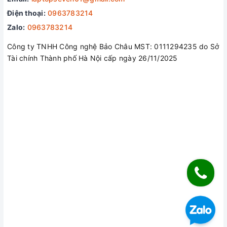
Điện thoại:
0963783214
Zalo:
0963783214
Công ty TNHH Công nghệ Bảo Châu MST: 0111294235 do Sở
Tài chính Thành phố Hà Nội cấp ngày 26/11/2025
KẾT NỐI SIÊU NHANH
Wifi 6 mới nhất và Killer™ Ethernet E2600 giúp ổn định đường
truyền internet trong suốt quá trình chiến game. Acer Nitro 5
Tiger AN515-58-773Y cũng bao gồm các cổng kết nối cao
cấp khác. Cổng nguồn nay đã được bố trí ở đằng sau máy
mang lại sự tiện lợi và gọn gàng trong suốt quá trình sử dụng.
ÂM THANH CHUẨN MỰC
Phần mềm âm thanh DTS:X® Ultra tái tạo âm thanh 3D và