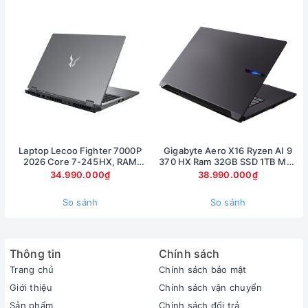
BÀN PHÍM RGB 4 VÙNG
Với Acer Nitro 5 Tiger AN515-58-773Y trải nghiệm chơi game
phấn khích hơn nhờ vào đèn nền bàn phím RGB 4 vùng. Giờ
Laptop Lecoo Fighter 7000P
Gigabyte Aero X16 Ryzen AI 9
đây, game thủ có thể tùy chỉnh các thiết lập màu sắc và hiệu
2026 Core 7-245HX, RAM
370 HX Ram 32GB SSD 1TB Màn
16GB, SSD 512GB, RTX 5060
hình 16inch 2.5K RTX 5070 8Gb
34.990.000₫
38.990.000₫
ứng dễ dàng ngay trên phần mềm Nitro Sense được tích hợp
8GB, màn 16 inch 2.5K 180Hz
sẵn.
So sánh
So sánh
Thông tin
Chính sách
Trang chủ
Chính sách bảo mật
Giới thiệu
Chính sách vận chuyển
Sản phẩm
Chính sách đổi trả