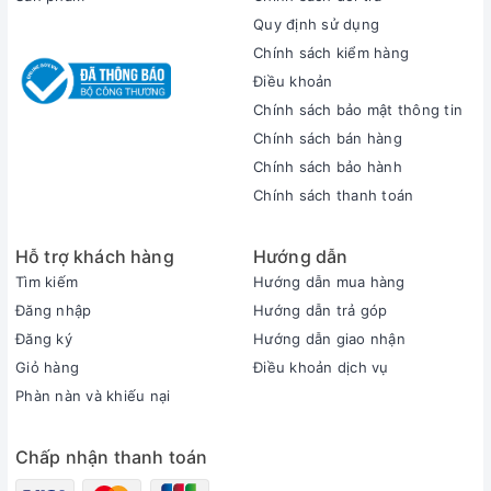
Quy định sử dụng
Chính sách kiểm hàng
Điều khoản
NÂNG CẤP TẢN NHIỆT MÁT
Chính sách bảo mật thông tin
LẠNH
Chính sách bán hàng
Chính sách bảo hành
Acer Nitro 5 Tiger AN515-58-773Y có hệ thống tản nhiệt
Chính sách thanh toán
gồm 2 quạt tản nhiệt thế hệ mới kết hợp công nghệ Acer
CoolBoost™ giúp tăng 10% tốc độ quạt. Giảm nhiệt độ
Hỗ trợ khách hàng
Hướng dẫn
CPU/GPU thêm 9%. Phần mềm Nitro Sense chủ động theo dõi
nhiệt độ, điều chỉnh tốc độ quạt. So với phiên bản trước khả
Tìm kiếm
Hướng dẫn mua hàng
năng tản nhiệt tốt hơn 25%. Thiết kế tản nhiệt mới với 4 khe
Đăng nhập
Hướng dẫn trả góp
hút gió/thoát nhiệt thông minh.
Đăng ký
Hướng dẫn giao nhận
Giỏ hàng
Điều khoản dịch vụ
Phàn nàn và khiếu nại
Chấp nhận thanh toán