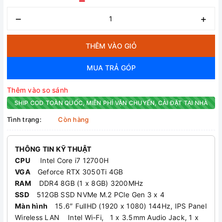
–
+
THÊM VÀO GIỎ
MUA TRẢ GÓP
Thêm vào so sánh
SHIP COD TOÀN QUỐC, MIỄN PHÍ VẬN CHUYỂN, CÀI ĐẶT TẠI NHÀ
Tình trạng:
Còn hàng
THÔNG TIN KỸ THUẬT
CPU
Intel Core i7 12700H
VGA
Geforce RTX 3050Ti 4GB
RAM
DDR4 8GB (1 x 8GB) 3200MHz
SSD
512GB SSD NVMe M.2 PCIe Gen 3 x 4
Màn hình
15.6″ FullHD (1920 x 1080) 144Hz, IPS Panel
Wireless LAN Intel Wi-Fi, 1 x 3.5mm Audio Jack, 1 x