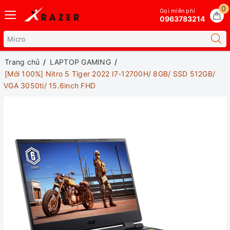
0
Gọi miễn phí
0963783214
Trang chủ
LAPTOP GAMING
[Mới 100%] Nitro 5 Tiger 2022 I7-12700H/ 8GB/ SSD 512GB/
VGA 3050ti/ 15.6inch FHD