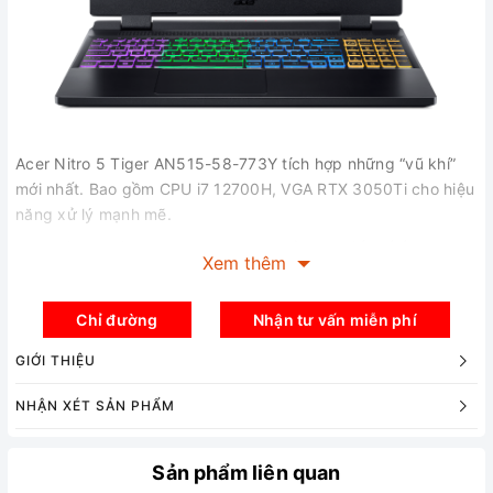
Acer Nitro 5 Tiger AN515-58-773Y tích hợp những “vũ khí”
mới nhất. Bao gồm CPU i7 12700H, VGA RTX 3050Ti cho hiệu
năng xử lý mạnh mẽ.
Acer Nitro 5 Tiger AN515-58-773Y sở hữu thiết kế ấn tượng
Xem thêm
với hai màu đen-đỏ chủ đạo. Bề mặt được thiết kế hầm hố và
góc cạnh hơn. Thể hiện phong cách hiếu chiến đặc trưng của
Chỉ đường
Nhận tư vấn miễn phí
dòng Nitro. Viền màn hình siêu mỏng 6.3mm cho cảm giác
không gian thoáng đãng hơn trước.
GIỚI THIỆU
NHẬN XÉT SẢN PHẨM
Sản phẩm liên quan