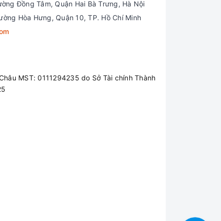
ường Đồng Tâm, Quận Hai Bà Trưng, Hà Nội
ường Hòa Hưng, Quận 10, TP. Hồ Chí Minh
com
Châu MST: 0111294235 do Sở Tài chính Thành
25
ợc bố trí hợp lý mang đến cho người dùng trải
bị bàn di chuột khá lớn giúp thao tác vuốt,