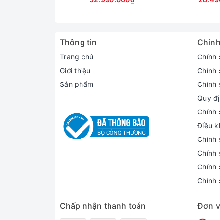
cho tốc độ khởi động và trích xuất dữ liệu nhan
4060 8GB, 16" 2K+ 240Hz)
15.6inch F
Samsung Galaxy Book3 13 - Màn hình AMOLED 
Ngoài vẻ ngoài mỏng nhẹ, Samsung Galaxy Book
Thông tin
Chính
dàng sử dụng thiết bị linh hoạt như laptop ho
nên bạn hoàn toàn có thể sử dụng ngón tay hoặc 
Trang chủ
Chính 
Giới thiệu
Chính 
Sản phẩm
Chính 
Quy đị
Chính 
Điều k
Chính 
Chính 
Chính 
Chính 
Chấp nhận thanh toán
Đơn v