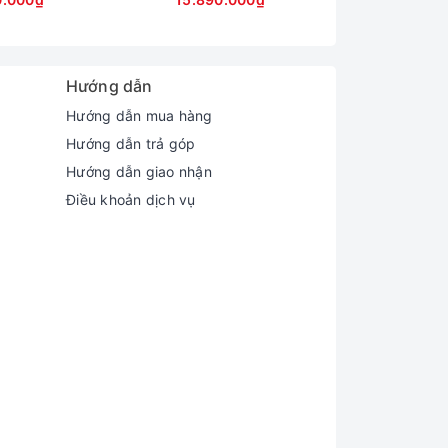
240Hz
A530M 4GB, 15.6" FHD
ứn
144Hz)
 hình AMOLED 13,3 inch, giúp người dùng dễ
Hướng dẫn
xy Book3 13 360 còn hỗ trợ cảm ứng đa điểm
 mình.
Hướng dẫn mua hàng
Hướng dẫn trả góp
Hướng dẫn giao nhận
Điều khoản dịch vụ