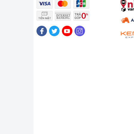
Samsung Galaxy Book3 13 – Bàn phím lý tưởng
Bàn phím của Samsung Galaxy Book3 13 360 cũng
nghiệm gõ phím thoải mái và hạn chế lỗi gõ phí
điều hướng trên máy rất thoải mái.