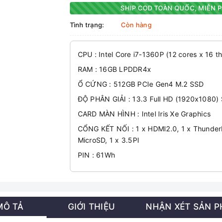
SHIP COD TOÀN QUỐC, MIỄN P
Tình trạng:
Còn hàng
CPU : Intel Core i7-1360P (12 cores x 16 
RAM : 16GB LPDDR4x
Ổ CỨNG : 512GB PCIe Gen4 M.2 SSD
ĐỘ PHÂN GIẢI : 13.3 Full HD (1920x1080)
CARD MÀN HÌNH : Intel Iris Xe Graphics
CỔNG KẾT NỐI : 1 x HDMI2.0, 1 x Thunderb
MicroSD, 1 x 3.5PI
PIN : 61Wh
MÔ TẢ
GIỚI THIỆU
NHẬN XÉT SẢN 