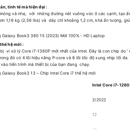
n, tinh tế mà hiện đại :
ỏng và nhẹ, với những đường nét vuông vức ở các cạnh, tạo ấn t
 1,16 kg (2,56 lbs) và dày chỉ khoảng 1,2 cm, khá ấn tượng, gi
thế hệ mới :
i xử lý Core i7-1360P mới nhất của Intel. Đây là con chip do ' nh
, trong đó có 4 lõi hiệu năng P-core và 8 lõi tốc độ xung nhịp tối đ
 vào tiến trình mà thiết bị của bạn đang chạy.
Intel Core i7-126
2/2022
12
16