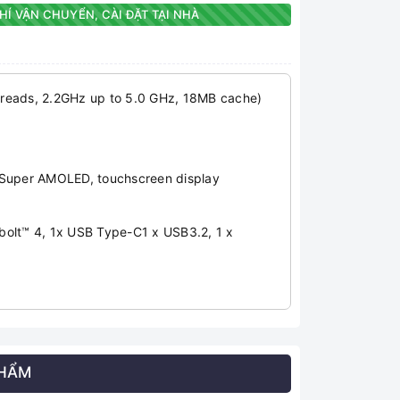
HÍ VẬN CHUYỂN, CÀI ĐẶT TẠI NHÀ
threads, 2.2GHz up to 5.0 GHz, 18MB cache)
 Super AMOLED, touchscreen display
olt™ 4, 1x USB Type-C1 x USB3.2, 1 x
PHẨM