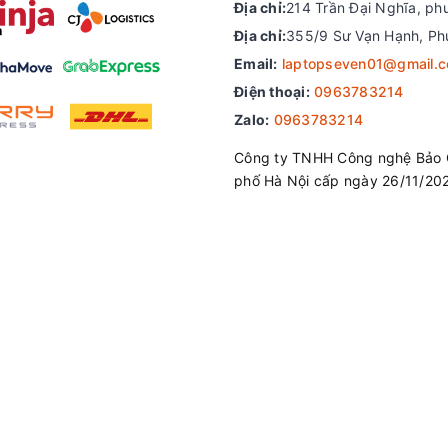
Địa chỉ:
214 Trần Đại Nghĩa, ph
Địa chỉ:
355/9 Sư Vạn Hạnh, Ph
Email:
laptopseven01@gmail.
Điện thoại:
0963783214
Zalo:
0963783214
Công ty TNHH Công nghệ Bảo 
phố Hà Nội cấp ngày 26/11/20
 :
 có thiết kế rất đơn giản cùng hệ thống bàn phím tenkeyless đư
m khi làm việc nhanh. Ngoài ra, Galaxy Book3 360 còn được trang 