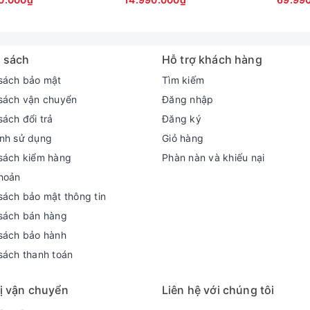
h do đặc tính của loại ổ cứng này.
ullHD 165Hz
Màn 14 inch FHD Touch)
QHD 
cực sắc nét :
3 13 360 còn được trang bị bản lề gập 360 độ kết hợp với màn
 sách
Hỗ trợ khách hàng
ặc máy tính bảng. Hơn nữa, màn hình 13,3 inch của Samsung Gala
bút stylus để tương tác, viết, vẽ tùy theo tác vụ và nhu cầu của
sách bảo mật
Tìm kiếm
sách vận chuyển
Đăng nhập
sách đổi trả
Đăng ký
nh sử dụng
Giỏ hàng
sách kiểm hàng
Phàn nàn và khiếu nại
hoản
sách bảo mật thông tin
sách bán hàng
sách bảo hành
sách thanh toán
ị vận chuyển
Liên hệ với chúng tôi