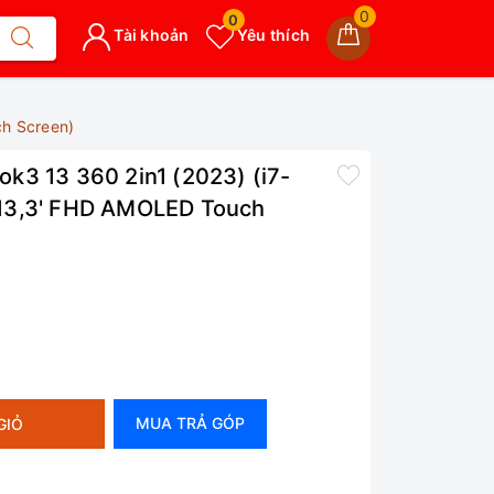
0
0
Tài khoản
Yêu thích
h Screen)
k3 13 360 2in1 (2023) (i7-
13,3' FHD AMOLED Touch
MUA TRẢ GÓP
GIỎ