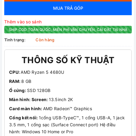
MUA TRẢ GÓP
Thêm vào so sánh
SHIP COD TOÀN QUỐC, MIỄN PHÍ VẬN CHUYỂN, CÀI ĐẶT TẠI NHÀ
Tình trạng:
Còn hàng
THÔNG SỐ KỸ THUẬT
CPU:
AMD Ryzen 5 4680U
RAM:
8 GB
Ổ cứng:
SSD 128GB
Màn hình: Screen:
13.5inch 2K
Card màn hình:
AMD Radeon™ Graphics
Cổng kết nối:
1cổng USB-TypeC™, 1 cổng USB-A, 1 jack
3.5 mm, 1 cổng sạc (Surface Connect port) Hệ điều
hành: Windows 10 Home or Pro