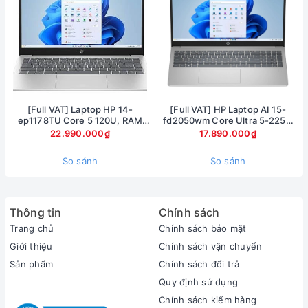
[Full VAT] Laptop HP 14-
[Full VAT] HP Laptop AI 15-
ep1178TU Core 5 120U, RAM
fd2050wm Core Ultra 5-225U
16GB, SSD 1TB, 14 inch FHD,
Ram 8GB SSD 512GB Màn hình
22.990.000₫
17.890.000₫
Windows 11
15.6inch FullHD Touch
So sánh
So sánh
Trên mặt máy không hề có khác lỗ loa, toàn bộ phần âm
thanh của máy sẽ thoát theo các khe kẽ trên bàn phím và
Thông tin
Chính sách
tiếp cận với người sử dụng. Một chi tiết đáng tiền, cảm giác
Trang chủ
Chính sách bảo mật
liền mạch và trên hết, các lỗ loa liti rất bám bụi, và khi đã
Giới thiệu
Chính sách vận chuyển
bám bụi rồi thì rất khó vệ sinh.
Sản phẩm
Chính sách đổi trả
Surface Laptop 4 mỏng chỉ 14.5 mm cho phiên bản 13 inch
Quy định sử dụng
và 14.7mm cho phiên bản 15 inch. Dù ở phiên bản màn hình
Chính sách kiểm hàng
lớn 15 inchs thì trọng lượng cũng chỉ là 1.542g đủ, mỏng nhẹ