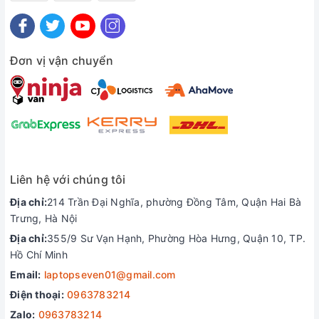
dụng. Toàn bộ mặt C của Surface Laptop 4 được phủ bằng
vải Alcantara của Microsoft, tạo hiệu ứng mềm mịn và thanh
lịch. Loại vải này trên những chiếc xe ô tô sang trọng, trên bề
mặt của những chiếc túi Louis Vuitton đắt tiền, trong khoang
Đơn vị vận chuyển
tàu vũ trụ Crew Dragon của SpaceX. Tất nhiên, hãng cũng có
những lựa chọn màu sắc khác với phần mặt C làm bằng kim
loại giống như vỏ máy cho những ai cần.
Liên hệ với chúng tôi
Địa chỉ:
214 Trần Đại Nghĩa, phường Đồng Tâm, Quận Hai Bà
Trưng, Hà Nội
Địa chỉ:
355/9 Sư Vạn Hạnh, Phường Hòa Hưng, Quận 10, TP.
Hồ Chí Minh
Email:
laptopseven01@gmail.com
Điện thoại:
0963783214
Cổng kết nối đa dạng
Zalo:
0963783214