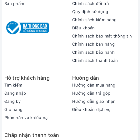
Sản phẩm
Chính sách đổi trả
này, bạn còn có thể thực hiện các bản vẽ 3D nặng, dựng
Quy định sử dụng
video 3D chuyên nghiệp… siêu nhanh và mượt mà.
Chính sách kiểm hàng
Điều khoản
Bộ nhớ RAM 16GB, SSD 512GB giúp chiếc
Legion Gaming
Chính sách bảo mật thông tin
2021 này
hỗ trợ chơi tốt các tựa game nặng, khởi động game
Chính sách bán hàng
phần mềm ứng dụng siêu nhanh. CPU và GPU kết hợp với
nhau cho hiệu suất tối ưu nhất trong tầm giá chỉ hơn 40 triệu.
Chính sách bảo hành
Với cấu hình và mức giá này,
Legion 5 2021
không chỉ mang
Chính sách thanh toán
lại khả năng chiến game cực đỉnh, cân tốt mọi tựa game nặng
mà còn làm tốt các tác vụ thiết kế đồ họa 3D phức tạp, biên
Hỗ trợ khách hàng
Hướng dẫn
tập video 8K hay phát trực tuyến một cách mượt mà.
Tìm kiếm
Hướng dẫn mua hàng
Legion Lenovo với tản nhiệt Coldfront 3.0
Đăng nhập
Hướng dẫn trả góp
Đăng ký
Hướng dẫn giao nhận
Giỏ hàng
Điều khoản dịch vụ
Phàn nàn và khiếu nại
Chiếc Lenovo gaming 2021
này được thiết kế với khe tản
Chấp nhận thanh toán
nhiệt lớn hơn và hệ thống thông gió hiệu suất cao so với các