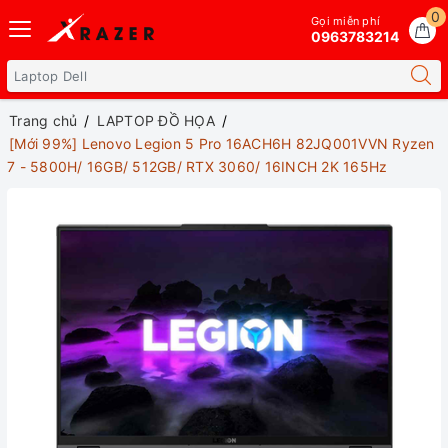
0
Gọi miễn phí
0963783214
Trang chủ
LAPTOP ĐỒ HỌA
[Mới 99%] Lenovo Legion 5 Pro 16ACH6H 82JQ001VVN Ryzen
7 - 5800H/ 16GB/ 512GB/ RTX 3060/ 16INCH 2K 165Hz