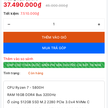
37.490.000₫
45.000.000₫
Tiết kiệm:
7.510.000₫
–
+
THÊM VÀO GIỎ
MUA TRẢ GÓP
Thêm vào so sánh
SHIP COD TOÀN QUỐC, MIỄN PHÍ VẬN CHUYỂN, CÀI ĐẶT TẠI NHÀ
Tình trạng:
Còn hàng
CPU Ryzen 7 - 5800H
RAM 16GB DDR4 Bus 3200Hz
Ổ cứng 512GB SSD M.2 2280 PCIe 3.0x4 NVMe C