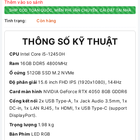
Thêm vào so sánh
SHIP COD TOÀN QUỐC, MIỄN PHÍ VẬN CHUYỂN, CÀI ĐẶT TẠI NHÀ
Tình trạng:
Còn hàng
THÔNG SỐ KỸ THUẬT
CPU
Intel Core i5-12450H
Ram
16GB DDR5 4800MHz
Ổ cứng
512GB SSD M.2 NVMe
Độ phân giải
15.6 inch FHD IPS (1920x1080), 144Hz
Card màn hình
NVIDIA GeForce RTX 4050 8GB GDDR6
Cổng kết nối
2x USB Type-A, 1x Jack Audio 3.5mm, 1x
DC-in, 1x LAN RJ45, 1x HDMI, 1x USB Type-C (support
DisplayPort).
Trọng lượng
1.98 kg
Bàn Phím
LED RGB