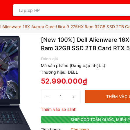
l Alienware 16X Aurora Core Ultra 9 275HX Ram 32GB SSD 2TB C
[New 100%] Dell Alienware 16X
Ram 32GB SSD 2TB Card RTX 5
Đánh giá
Mã sản phẩm:
(Đang cập nhật...)
Thương hiệu:
DELL
52.990.000₫
–
+
THÊM VÀO 
Thêm vào so sánh
SHIP COD TOÀN QUỐC, MIỄN P
Tình trạng:
Còn hàng