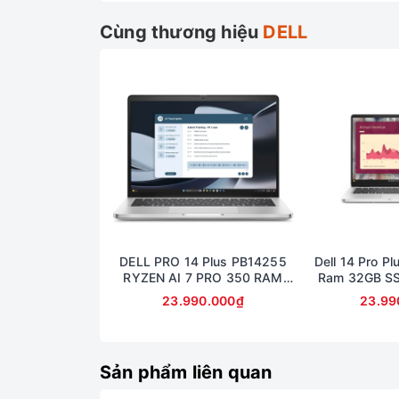
Cùng thương hiệu
DELL
Hiệu năng
Alienware 16X Aurora được trang bị chip 
năng tối ưu cho khả năng xử lý đa nhiệm 
trải nghiệm chơi game mượt mà, không b
Ngoài ra máy còn được trang bị Card RT
hỗ trợ công nghệ ray tracing, đảm bảo hì
DELL PRO 14 Plus PB14255
Dell 14 Pro Pl
nhất.
RYZEN AI 7 PRO 350 RAM
Ram 32GB S
32GB SSD 512GB AMD
14inch Fu
23.990.000₫
23.99
RADEON 860M GRAPHICS
MÀN 14inch FullHD+
Sản phẩm liên quan