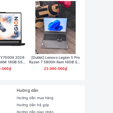
n Y7000X 2026
[Outlet] Lenovo Legion 5 Pro
Lenovo Legion 
 RAM 16GB SSD
Ryzen 7 5800H Ram 16GB SSD
i7 14700HX R
60 Màn hình
512TB Card RTX 3060 6G Màn
512GB RTX 50
0.000₫
23.990.000₫
42.990
K OLED 165Hz
16inch 2,5K 165Hz
15.1inch W
 15IAX11)
Hướng dẫn
Hướng dẫn mua hàng
Hướng dẫn trả góp
 Tần số quét cao lên đến 240Hz giúp
Hướng dẫn giao nhận
bảo góc nhìn rộng và màu sắc chính xác,