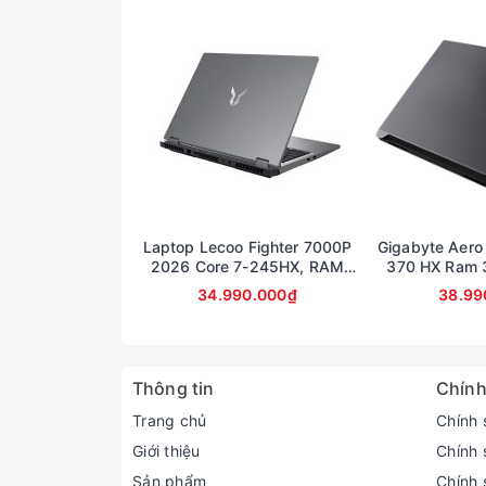
Laptop Lecoo Fighter 7000P
Gigabyte Aero
2026 Core 7-245HX, RAM
370 HX Ram 
16GB, SSD 512GB, RTX 5060
Màn hình 16
34.990.000₫
38.99
8GB, màn 16 inch 2.5K 180Hz
507
Thông tin
Chính
Màn hình
Trang chủ
Chính 
Giới thiệu
Chính 
Alienware 16X Aurora được trang bị màn 
Sản phẩm
Chính 
giảm thiểu hiện tượng xé hình, mang đến