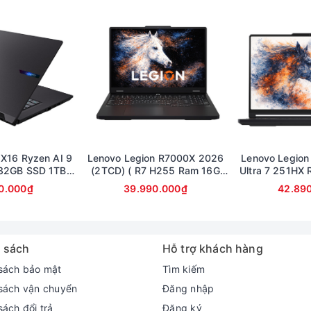
 X16 Ryzen AI 9
Lenovo Legion R7000X 2026
Lenovo Legio
32GB SSD 1TB
(2TCD) ( R7 H255 Ram 16G
Ultra 7 251HX
inch 2.5K RTX
SSD 1TB RTX 5060 8G | 15.3in
1TB RTX 50
0.000₫
39.990.000₫
42.89
0 8Gb
2.5K OLED 165Hz )
15.3inch 2.5
(Legion 5
 sách
Hỗ trợ khách hàng
sách bảo mật
Tìm kiếm
sách vận chuyển
Đăng nhập
16inch 2K cho chất lượng hình ảnh sống động và sắc nét.
sách đổi trả
Đăng ký
 trải nghiệm hình ảnh mượt mà. Công nghệ IPS cũng đảm 