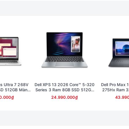
Intel® Core™ Ultra 9 Processor 275HX (36MB cache, 24 co
và các tác vụ nặng. Bộ xử lý này đem lại tốc độ xử lý n
ị gián đoạn.
X NVIDIA® GeForce RTX™ 5070, 8 GB mang đến khả năng x
nh ảnh chân thực và sắc nét đến từng chi tiết, đáp ứng m
us Ultra 7 268V
Dell XPS 13 2026 Core™ 5-320
Dell Pro Max 1
SD 512GB Màn
Series 3 Ram 8GB SSD 512GB
275Hx Ram 3
llHD Touch
Màn 13.4inch 2K cảm ứng
Card RTX 100
0.000₫
24.990.000₫
43.99
FullHD (bảo 