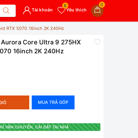
0
0
Tài khoản
Yêu thích
ard RTX 5070 16inch 2K 240Hz
 Aurora Core Ultra 9 275HX
070 16inch 2K 240Hz
MUA TRẢ GÓP
GIỎ
HÍ VẬN CHUYỂN, CÀI ĐẶT TẠI NHÀ