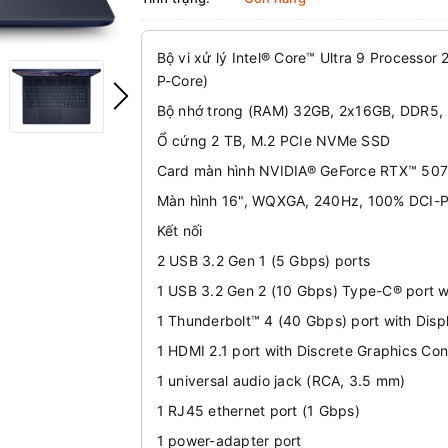
Bộ vi xử lý Intel® Core™ Ultra 9 Processo
P-Core)
Bộ nhớ trong (RAM) 32GB, 2x16GB, DDR5,
Ổ cứng 2 TB, M.2 PCIe NVMe SSD
Card màn hình NVIDIA® GeForce RTX™ 50
Màn hình 16", WQXGA, 240Hz, 100% DCI-P
Kết nối
2 USB 3.2 Gen 1 (5 Gbps) ports
1 USB 3.2 Gen 2 (10 Gbps) Type-C® port w
1 Thunderbolt™ 4 (40 Gbps) port with Disp
1 HDMI 2.1 port with Discrete Graphics Cont
1 universal audio jack (RCA, 3.5 mm)
1 RJ45 ethernet port (1 Gbps)
1 power-adapter port