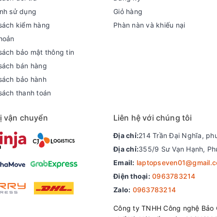
nh sử dụng
Giỏ hàng
ồ họa.
sách kiểm hàng
Phàn nàn và khiếu nại
hoản
sách bảo mật thông tin
sách bán hàng
sách bảo hành
sách thanh toán
ị vận chuyển
Liên hệ với chúng tôi
Địa chỉ:
214 Trần Đại Nghĩa, ph
Địa chỉ:
355/9 Sư Vạn Hạnh, Ph
Email:
laptopseven01@gmail.
Điện thoại:
0963783214
Zalo:
0963783214
Công ty TNHH Công nghệ Bảo 