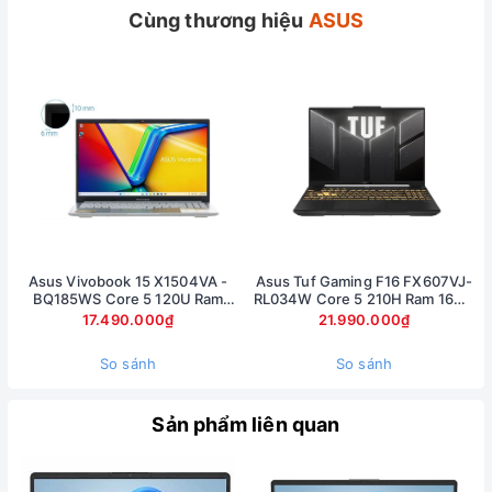
Cùng thương hiệu
ASUS
Asus Vivobook 15 X1504VA -
Asus Tuf Gaming F16 FX607VJ-
BQ185WS Core 5 120U Ram
RL034W Core 5 210H Ram 16GB
16GB SSD 512GB Màn 15,6inch
SSD 512GB RTX 3050 6GB Màn
17.490.000₫
21.990.000₫
FullHD
16inch FullHD 144Hz (bảo hành
hãng 24 tháng )
So sánh
So sánh
Sản phẩm liên quan