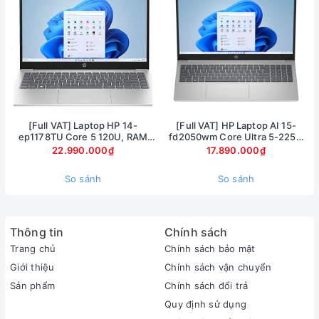
[Full VAT] Laptop HP 14-
[Full VAT] HP Laptop AI 15-
ep1178TU Core 5 120U, RAM
fd2050wm Core Ultra 5-225U
16GB, SSD 1TB, 14 inch FHD,
Ram 8GB SSD 512GB Màn hình
22.990.000₫
17.890.000₫
Windows 11
15.6inch FullHD Touch
So sánh
So sánh
Thông tin
Chính sách
Trang chủ
Chính sách bảo mật
Giới thiệu
Chính sách vận chuyển
Sản phẩm
Chính sách đổi trả
Quy định sử dụng