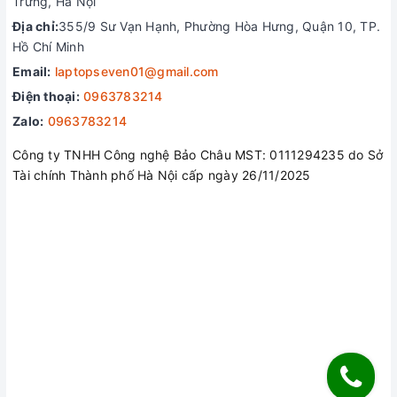
Trưng, Hà Nội
Địa chỉ:
355/9 Sư Vạn Hạnh, Phường Hòa Hưng, Quận 10, TP.
Hồ Chí Minh
Email:
laptopseven01@gmail.com
Điện thoại:
0963783214
Zalo:
0963783214
Công ty TNHH Công nghệ Bảo Châu MST: 0111294235 do Sở
Tài chính Thành phố Hà Nội cấp ngày 26/11/2025
Ổ cứng SSD 1TB PCIe Gen 4 cung cấp tốc độ đọc/ghi
cực nhanh, giúp khởi động Windows trong khoảng 8-
10 giây và giảm thời gian tải game xuống mức tối
thiểu. Với dung lượng 1TB, người dùng có thể lưu trữ
nhiều tựa game AAA (mỗi game chiếm khoảng 50-
150GB) và các tệp đa phương tiện lớn như video 4K.
Máy còn có thêm một khe M.2 trống, cho phép nâng
cấp dung lượng lưu trữ lên đến 2TB hoặc hơn.