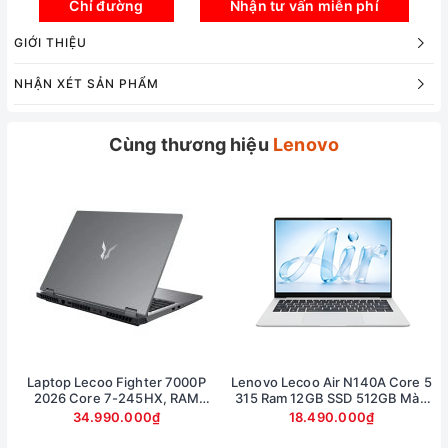
Chỉ đường
Nhận tư vấn miễn phí
GIỚI THIỆU
NHẬN XÉT SẢN PHẨM
Cùng thương hiệu
Lenovo
Hiệu năng
Laptop Lecoo Fighter 7000P
Lenovo Lecoo Air N140A Core 5
Lecoo Fighter 7000 2025 được trang bị bộ vi xử lý
2026 Core 7-245HX, RAM
315 Ram 12GB SSD 512GB Màn
Intel Core i7-14650HX (16 nhân, 24 luồng, xung nhịp
16GB, SSD 512GB, RTX 5060
hình 14inch FullHD
34.990.000₫
18.490.000₫
8GB, màn 16 inch 2.5K 180Hz
tối đa 5.2GHz với Turbo Boost, 30MB Intel Smart