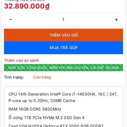
32.890.000₫
–
+
THÊM VÀO GIỎ
MUA TRẢ GÓP
Thêm vào so sánh
SHIP COD TOÀN QUỐC, MIỄN PHÍ VẬN CHUYỂN, CÀI ĐẶT TẠI NHÀ
Tình trạng:
Còn hàng
CPU 14th Generation Intel® Core i7-14650HX, 16C / 24T,
P-core up to 5.2GHz, 30MB Cache
RAM 16GB DDR5 5600MHz
Ổ cứng 1TB PCIe NVMe M.2 SSD Gen 4
Card VGA NVIDIA Geforce RTX 5060 8GB GDDR7