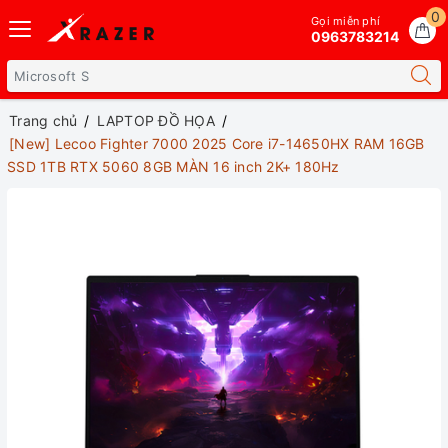
0
Gọi miễn phí
0963783214
Trang chủ
LAPTOP ĐỒ HỌA
[New] Lecoo Fighter 7000 2025 Core i7-14650HX RAM 16GB
SSD 1TB RTX 5060 8GB MÀN 16 inch 2K+ 180Hz