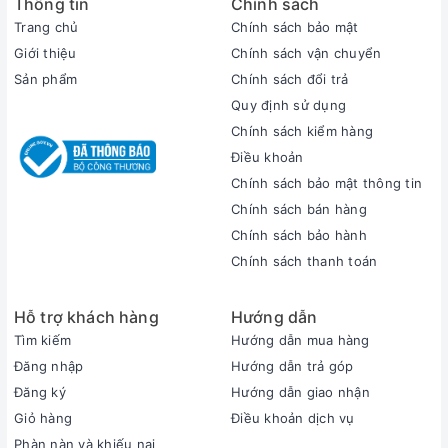
Thông tin
Chính sách
Trang chủ
Chính sách bảo mật
Giới thiệu
Chính sách vận chuyển
Sản phẩm
Chính sách đổi trả
Quy định sử dụng
Chính sách kiểm hàng
Điều khoản
Card đồ họa RTX 5060 (kiến trúc Ada Lovelace) với
Chính sách bảo mật thông tin
8GB VRAM GDDR6 và TGP lên đến 115W là một điểm
Chính sách bán hàng
nhấn lớn của Lecoo Fighter 7000 2025. GPU này hỗ
Chính sách bảo hành
trợ các công nghệ tiên tiến như DLSS 3.5, Ray
Chính sách thanh toán
Tracing và Frame Generation, giúp tăng FPS đáng kể
trong các tựa game AAA như
Cyberpunk 2077
,
Elden
Hỗ trợ khách hàng
Hướng dẫn
Ring
hay
Starfield
ở độ phân giải 2K với thiết lập cao.
Tìm kiếm
Hướng dẫn mua hàng
Ngoài gaming, RTX 5060 còn hỗ trợ tốt các tác vụ
Đăng nhập
Hướng dẫn trả góp
sáng tạo nội dung như render video 4K/8K hoặc
Đăng ký
Hướng dẫn giao nhận
dựng hình 3D nhờ CUDA cores và khả năng tăng tốc
Giỏ hàng
Điều khoản dịch vụ
AI.
Phàn nàn và khiếu nại