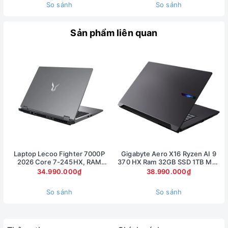
So sánh
So sánh
Cache). Đây là một CPU mạnh mẽ thuộc thế hệ thứ
14, mang lại hiệu năng vượt trội trong các tác vụ đa
Sản phẩm liên quan
nhiệm, chơi game AAA và xử lý các phần mềm đồ
họa nặng như Adobe Premiere Pro, Blender hay
Autodesk Maya. CPU này có TDP lên đến 130W, đảm
bảo sức mạnh để xử lý các tác vụ nặng mà không bị
giới hạn hiệu suất.
Laptop Lecoo Fighter 7000P
Gigabyte Aero X16 Ryzen AI 9
2026 Core 7-245HX, RAM
370 HX Ram 32GB SSD 1TB Màn
16GB, SSD 512GB, RTX 5060
hình 16inch 2.5K RTX 5070 8Gb
34.990.000₫
38.990.000₫
8GB, màn 16 inch 2.5K 180Hz
So sánh
So sánh