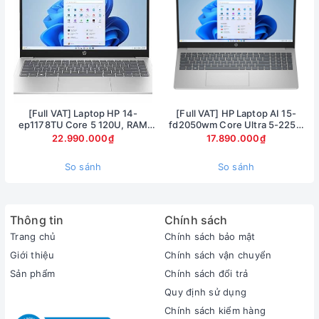
kiệm điện giúp sử dụng các tác vụ học tập , làm việc
văn phòng một cách mượt mà . Máy được trang bị
Ram 8gb giúp mở sử dụng các tác vụ học tập , văn
phòng mở 4-5 tab chạy mượt mà , bộ nhớ SSD
256gb với tốc độ đọc nhanh , giúp truyền tải dữ liệu
nhanh chóng , mở ứng dụng hay mở máy nhanh mượt
[Full VAT] Laptop HP 14-
[Full VAT] HP Laptop AI 15-
ep1178TU Core 5 120U, RAM
fd2050wm Core Ultra 5-225U
mà
16GB, SSD 1TB, 14 inch FHD,
Ram 8GB SSD 512GB Màn hình
22.990.000₫
17.890.000₫
Windows 11
15.6inch FullHD Touch
So sánh
So sánh
Thông tin
Chính sách
Trang chủ
Chính sách bảo mật
Giới thiệu
Chính sách vận chuyển
Sản phẩm
Chính sách đổi trả
Quy định sử dụng
Chính sách kiểm hàng