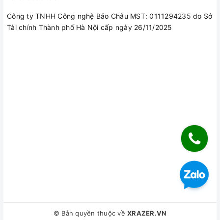
40 GB/giây hoặc nâng cấp phần cứng của mình với
Công ty TNHH Công nghệ Bảo Châu MST: 0111294235 do Sở
eGPU nâng cao. Đặc biệt, Surface Laptop 5 còn có
Tài chính Thành phố Hà Nội cấp ngày 26/11/2025
thêm kết nối USB-A 3.2 và jack cắm 3.5mm giúp bạn
dễ dàng kết nối các cổng khi làm việc
Liên hệ ngay đội ngũ hỗ trợ để nhận bộ quà tặng
hấp dẫn
© Bản quyền thuộc về
XRAZER.VN