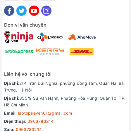
Đơn vị vận chuyển
Liên hệ với chúng tôi
Địa chỉ:
214 Trần Đại Nghĩa, phường Đồng Tâm, Quận Hai Bà
Trưng, Hà Nội
Địa chỉ:
355/9 Sư Vạn Hạnh, Phường Hòa Hưng, Quận 10, TP.
Hồ Chí Minh
Cổng kết nối thunderbolt 4
Email:
laptopseven01@gmail.com
Với cổng ThunderBolt, bạn có thể kết nối cùng các
Điện thoại:
0963783214
màn hình ngoài, truy cập dữ liệu với tốc độ lên đến
Zalo:
0963783214