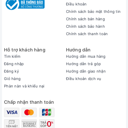
Điều khoản
Chính sách bảo mật thông tin
Chính sách bán hàng
Chính sách bảo hành
Chính sách thanh toán
Màn hình sắc nét
Hỗ trợ khách hàng
Hướng dẫn
Tìm kiếm
Hướng dẫn mua hàng
Surface Laptop 5 được trang bị màn hình 13.5 inch
Đăng nhập
Hướng dẫn trả góp
2.5K+ 2256 X 1504 cho hình ảnh sắc nét , chân thực
Đăng ký
Hướng dẫn giao nhận
đến từng chi tiết . Sử dụng cấu hình màu sRGB kết
Giỏ hàng
Điều khoản dịch vụ
hợp cùng tỉ lệ khung hình 3:2 mang đến cho người
Phàn nàn và khiếu nại
dùng những trải nghiệm sắc nét và chân thật nhất.
Bên cạnh đó, màn hình của chiếc laptop này còn có
Chấp nhận thanh toán
thể cảm ứng đa điểm chạm, đây cũng là một điều
khá thú vị có ở dòng laptop Surface.