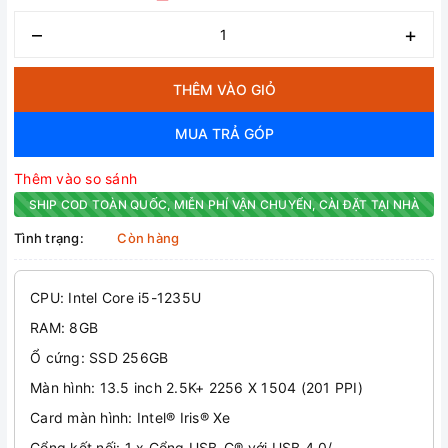
–
+
THÊM VÀO GIỎ
MUA TRẢ GÓP
Thêm vào so sánh
SHIP COD TOÀN QUỐC, MIỄN PHÍ VẬN CHUYỂN, CÀI ĐẶT TẠI NHÀ
Tình trạng:
Còn hàng
CPU: Intel Core i5-1235U
RAM: 8GB
Ổ cứng: SSD 256GB
Màn hình: 13.5 inch 2.5K+ 2256 X 1504 (201 PPI)
Card màn hình: Intel® Iris® Xe
Cổng kết nối: 1 x Cổng USB-C® với USB 4.0/