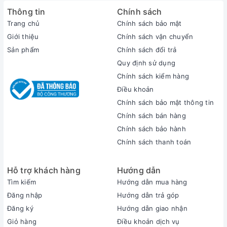
45 và dock cắm ngoài, giống những phiên bản X1 trước đó.
Thông tin
Chính sách
Thiết kế hướng tới người dùng
Trang chủ
Chính sách bảo mật
So với X1 Carbon thế hệ trước, phiên bản này cũng không có
Giới thiệu
Chính sách vận chuyển
sự thay đổi quá khác biệt nếu chỉ nhìn từ ngoài, thế nhưng,
Sản phẩm
Chính sách đổi trả
Lenovo đã tạo ra sự thay đổi tinh tế, xuất sắc, khác hẳn so
Quy định sử dụng
với phiên bản trước. Nút nguồn thay vì được đặt ở vị trí cạnh
Chính sách kiểm hàng
phải, nay đã được đưa lên trên khu vực mặt kê tay, tích hợp
Điều khoản
sẵn cảm biến vân tay một chạm. Thêm vào đó, dải loa của X1
Chính sách bảo mật thông tin
cũng được thiết kế dài ra, có phần khá giống với Macbook.
TouchPad cũng được làm lớn hơn, dài hơn, nhưng không hề
Chính sách bán hàng
lược bỏ Trackpoint giống như những chiếc ultrabook business
Chính sách bảo hành
khác. Khe tản nhiệt cũng được chuyển từ cạnh phải ra mặt
Chính sách thanh toán
sau, sử dụng hệ thống quạt kép tới từ Lenovo. Phiên bản X1
Carbon Gen 9 sẽ có sự thay đổi hoàn toàn ở hệ thống bản lề.
Hỗ trợ khách hàng
Hướng dẫn
Tìm kiếm
Hướng dẫn mua hàng
Đăng nhập
Hướng dẫn trả góp
Đăng ký
Hướng dẫn giao nhận
Giỏ hàng
Điều khoản dịch vụ