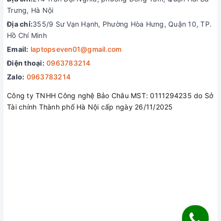
Trưng, Hà Nội
Địa chỉ:
355/9 Sư Vạn Hạnh, Phường Hòa Hưng, Quận 10, TP.
Hồ Chí Minh
Email:
laptopseven01@gmail.com
Điện thoại:
0963783214
Zalo:
0963783214
Cấu hình phần cứng mạnh mẽ
Công ty TNHH Công nghệ Bảo Châu MST: 0111294235 do Sở
Tài chính Thành phố Hà Nội cấp ngày 26/11/2025
Chúng ta biết chắc rằng ThinkPad X1 carbon nhưng điểm
thay đổi lớn không kém cạnh chính là về chuẩn RAM. Lenovo
không còn sử dụng chuẩn RAM LPDDR3 giống những chiếc
X1 từ thời điểm thế hệ thứ 5 tới thế hệ 8 nữa, mà sử dụng
chuẩn LPDDR4x mạnh mẽ, thêm vào đó dung lượng tối đa là
32GB, thay vì 16GB.
Kết luận:
Nhìn chung với những thay đổi đáng kể Lenovo X1
Carbon Gen 9 hứa hẹn mang đến cho người dùng những trải
nghiệm hoàn hảo
Liên hệ ngay đội ngũ hỗ trợ để nhận bộ quà tặng hấp dẫn