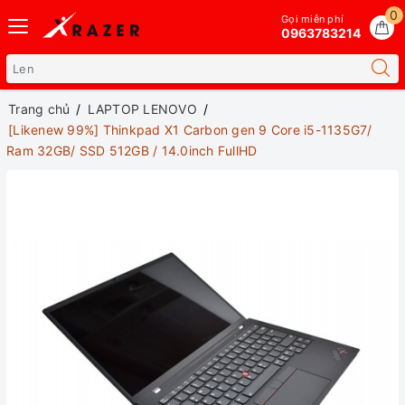
0
Gọi miễn phí
0963783214
Trang chủ
LAPTOP LENOVO
[Likenew 99%] Thinkpad X1 Carbon gen 9 Core i5-1135G7/
Ram 32GB/ SSD 512GB / 14.0inch FullHD