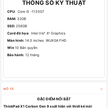
THÔNG SỐ KỸ THUẬT
CPU
:
Core i5 -1135G7
RAM:
32GB
SSD:
256GB
Card đồ họa:
Intel Iris
X
Graphics
®
e
Màn hình:
14.0 inches WUXGA FHD
Win
10 Bản quyền
Bảo hành:
12 tháng
MÔ TẢ
ĐẶC ĐIỂM NỔI BẬT
ThinkPad X1 Carbon Gen 9 xuất hiện với thiết kế mới