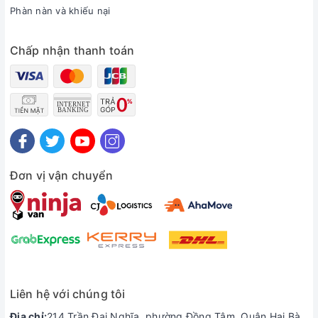
Phàn nàn và khiếu nại
Chấp nhận thanh toán
Cải thiện tối đa về pin
Đơn vị vận chuyển
Khác với phiên bản ThinkPad X1 cũ, phiên bản 2021 này sẽ
có dung lượng pin 57Wh, lớn hơn so với phiên bản trước. Nhờ
đó chiếc máy sẽ có thời gian sử dụng pin được tăng đáng kể,
nhất là khi đi cùng với Intel thế hệ 11.
Liên hệ với chúng tôi
Địa chỉ:
214 Trần Đại Nghĩa, phường Đồng Tâm, Quận Hai Bà