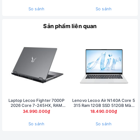
8GB, màn 16 inch 2.5K 180Hz
So sánh
So sánh
Sản phẩm liên quan
Laptop Lecoo Fighter 7000P
Lenovo Lecoo Air N140A Core 5
2026 Core 7-245HX, RAM
315 Ram 12GB SSD 512GB Màn
16GB, SSD 512GB, RTX 5060
hình 14inch FullHD
Giữ nguyên các cổng kết nối truyền thống
34.990.000₫
18.490.000₫
8GB, màn 16 inch 2.5K 180Hz
Đa số các Ultrabook hiện tại đều bỏ hết các cổng kết nối
So sánh
So sánh
khác đi, chỉ giữ lại các cổng Type-C, nhưng ThinkPad X1 vẫn
giữ nguyên cổng USB-A và HDMI, chỉ loại bỏ cổng mạng RJ-