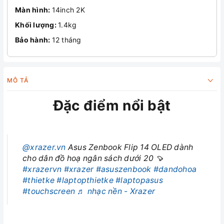
Màn hình:
14inch 2K
Khối lượng:
1.4kg
Bảo hành:
12 tháng
MÔ TẢ
Đặc điểm nổi bật
@xrazer.vn
Asus Zenbook Flip 14 OLED dành
cho dân đồ hoạ ngân sách dưới 20 🍠
#xrazervn
#xrazer
#asuszenbook
#dandohoa
#thietke
#laptopthietke
#laptopasus
#touchscreen
♬ nhạc nền - Xrazer