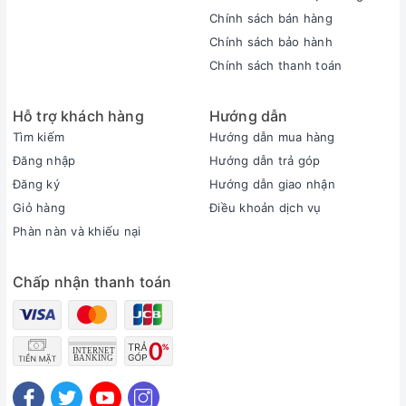
Chính sách bán hàng
Chính sách bảo hành
Chính sách thanh toán
Hỗ trợ khách hàng
Hướng dẫn
Bảo mật
Tìm kiếm
Hướng dẫn mua hàng
Đăng nhập
Hướng dẫn trả góp
Một chiếc laptop hàng đầu như Zenbook 14 Flip OLED rất quan tâm
đến sự riêng tư của người dùng. Bạn sẽ có một cảm biến vân tay để
Đăng ký
Hướng dẫn giao nhận
dễ dàng đăng nhập nhanh chóng và một phím chức năng riêng để
Giỏ hàng
Điều khoản dịch vụ
tắt màn trập webcam, tránh đi những ánh mắt tò mò khi bạn không
Phàn nàn và khiếu nại
muốn.
Chấp nhận thanh toán