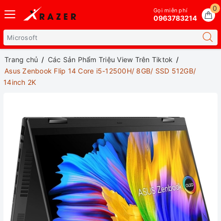
0
Gọi miễn phí
0963783214
Trang chủ
Các Sản Phẩm Triệu View Trên Tiktok
Asus Zenbook Flip 14 Core i5-12500H/ 8GB/ SSD 512GB/
14inch 2K