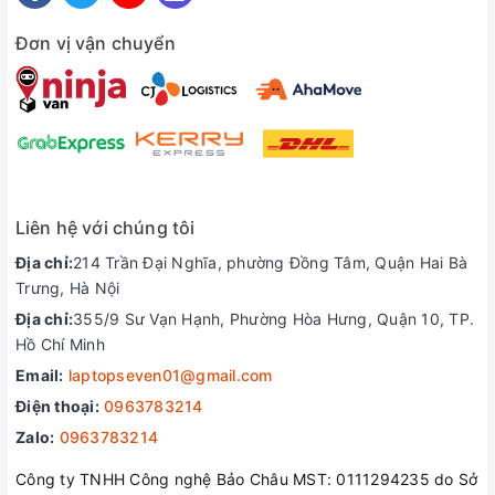
Đơn vị vận chuyển
Mỏng nhẹ và cao cấp
Zenbook 14 Flip OLED một lần nữa khiến người dùng phải
choáng ngợp khi tích hợp đủ các công nghệ mới nhất và cả
tính năng xoay gập trong một thân máy siêu mỏng nhẹ. Chiếc
Liên hệ với chúng tôi
laptop 14 inch của bạn có trọng lượng chỉ 1,4 kg và độ mỏng
Địa chỉ:
214 Trần Đại Nghĩa, phường Đồng Tâm, Quận Hai Bà
15,9mm, hệt như một tác phẩm nghệ thuật trên tay bạn.
Trưng, Hà Nội
Không chỉ linh hoạt, tính di động cao, vẻ đẹp cao cấp của
Zenbook 14 Flip OLED còn khiến bạn trở nên nổi bật hơn, tất
Địa chỉ:
355/9 Sư Vạn Hạnh, Phường Hòa Hưng, Quận 10, TP.
cả đều phải ngoái nhìn.
Hồ Chí Minh
Email:
laptopseven01@gmail.com
Điện thoại:
0963783214
Zalo:
0963783214
Công ty TNHH Công nghệ Bảo Châu MST: 0111294235 do Sở