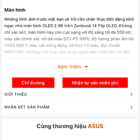
Màn hình
Những hình ảnh trước mắt bạn sẽ trở nên chân thực đến đáng kinh
ngạc nhờ màn hình OLED 2.8K trên Zenbook 14 Flip OLED. Không
chỉ sắc nét, màn hình này còn cực sáng với độ sáng tối
đa 550 nit;
màu sắc chính xác với dải màu DCI-P3 100%; độ tương phản lên tới
1.000.000:1; màu sắc sống động với hơn 1 tỉ màu, đạt chuẩn
PANTONE. Những tinh hoa của công nghệ màn hình hiện tại đều
được tích hợp trên chiếc laptop thời thượng. Hơn nữa, tỉ lệ khung
hình mới 16:10 mang đến không gian làm việc rộng lớn và trực quan
Xem thêm
hơn. Không chỉ đẹp, màn hình Zenbook 14 Flip OLED còn siêu
mượt với thời gian đáp ứng 0,2ms và tần số làm mới 90Hz.
Chỉ đường
Nhận tư vấn miễn phí
GIỚI THIỆU
NHẬN XÉT SẢN PHẨM
Cùng thương hiệu
ASUS