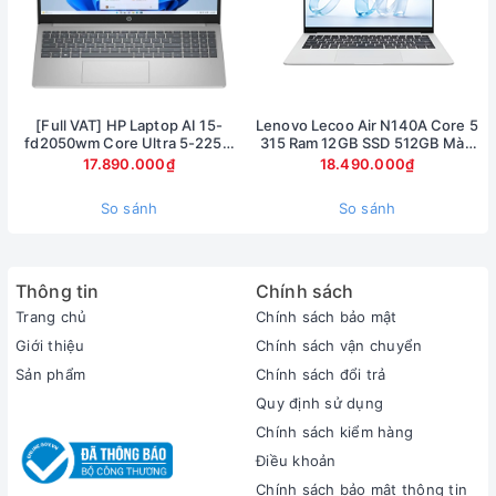
Linh hoạt và thấu hiểu bạn
[Full VAT] HP Laptop AI 15-
Lenovo Lecoo Air N140A Core 5
Đây là chiếc laptop đa năng có khả năng xoay gập 360 độ
fd2050wm Core Ultra 5-225U
315 Ram 12GB SSD 512GB Màn
Ram 8GB SSD 512GB Màn hình
hình 14inch FullHD
và màn hình cảm ứng, Zenbook 14 Flip OLED có tới 4 chế độ
17.890.000₫
18.490.000₫
15.6inch FullHD Touch
sử dụng tùy theo việc bạn xoay bản lề theo cách nào. Sự linh
So sánh
So sánh
hoạt, di động và tính trực quan của chiếc laptop nhỏ gọn này
giúp mọi thứ trở nên dễ dàng, tiện lợi hơn. Chiếc laptop phục
vụ tốt công việc và còn đòng vai trò là một chiếc máy tính
bảng giải trí hấp dẫn gập chéo dạng lều để nâng cao trải
Thông tin
Chính sách
nghiệm xem, Zenbook 14 Flip OLED làm được nhiều hơn cả
Trang chủ
Chính sách bảo mật
những gì bạn tưởng tượng.
Giới thiệu
Chính sách vận chuyển
Sản phẩm
Chính sách đổi trả
Quy định sử dụng
Chính sách kiểm hàng
Điều khoản
Chính sách bảo mật thông tin