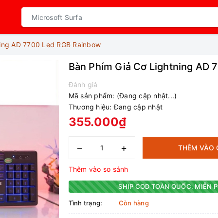
ning AD 7700 Led RGB Rainbow
Bàn Phím Giả Cơ Lightning AD
Đánh giá
Mã sản phẩm:
(Đang cập nhật...)
Thương hiệu:
Đang cập nhật
355.000₫
–
+
THÊM VÀO 
Thêm vào so sánh
SHIP COD TOÀN QUỐC, MIỄN P
Tình trạng:
Còn hàng