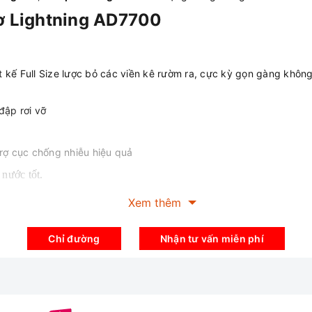
ơ Lightning AD7700
ết kế Full Size lược bỏ các viền kê rườm ra, cực kỳ gọn gàng khôn
đập rơi vỡ
trợ cục chống nhiễu hiệu quả
 nước tốt.
ng.
Xem thêm
hịu lực tác dụng lớn từ bên ngoài
Chỉ đường
Nhận tư vấn miễn phí
 phím