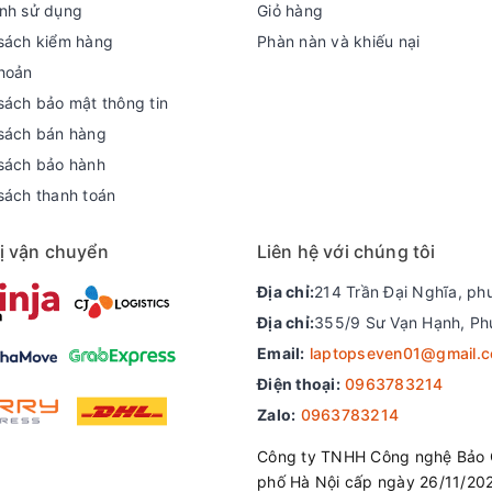
nh sử dụng
Giỏ hàng
sách kiểm hàng
Phàn nàn và khiếu nại
hoản
sách bảo mật thông tin
sách bán hàng
sách bảo hành
sách thanh toán
ị vận chuyển
Liên hệ với chúng tôi
Địa chỉ:
214 Trần Đại Nghĩa, ph
Địa chỉ:
355/9 Sư Vạn Hạnh, Ph
Email:
laptopseven01@gmail.
Điện thoại:
0963783214
Zalo:
0963783214
Công ty TNHH Công nghệ Bảo 
phố Hà Nội cấp ngày 26/11/20