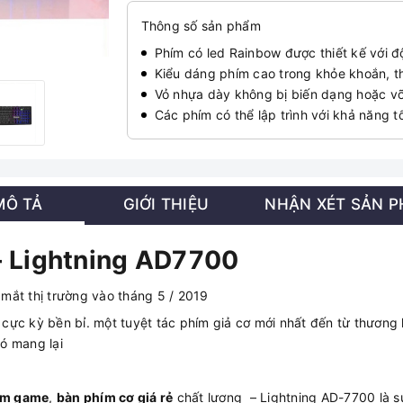
Thông số sản phẩm
Phím có led Rainbow được thiết kế với độ
Kiểu dáng phím cao trong khỏe khoắn, th
Vỏ nhựa dày không bị biến dạng hoặc vỡ 
Các phím có thể lập trình với khả năng 
MÔ TẢ
GIỚI THIỆU
NHẬN XÉT SẢN 
–
Lightning
AD7700
 mắt thị trường vào tháng 5 / 2019
ực kỳ bền bỉ. một tuyệt tác phím giả cơ mới nhất đến từ thương 
ó mang lại
ím game
,
bàn phím cơ giá rẻ
chất lượng – Lightning AD-7700 là s