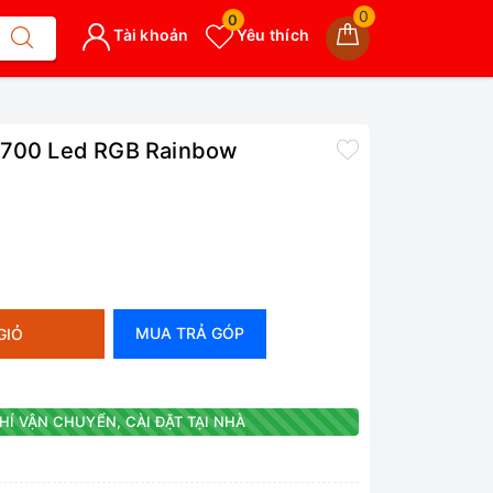
0
0
Tài khoản
Yêu thích
 7700 Led RGB Rainbow
MUA TRẢ GÓP
GIỎ
HÍ VẬN CHUYỂN, CÀI ĐẶT TẠI NHÀ