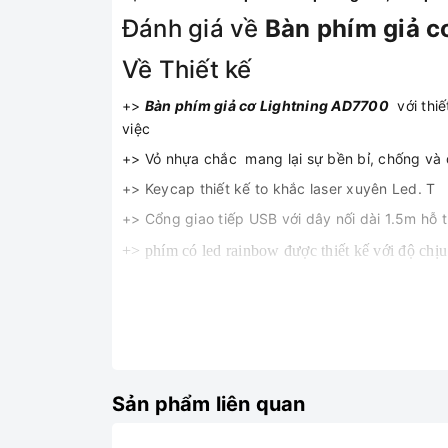
Đánh giá về
Bàn phím giả c
Về Thiết kế
+>
Bàn phím giả cơ Lightning AD7700
với thi
việc
+> Vỏ nhựa chắc mang lại sự bền bỉ, chống và 
+> Keycap thiết kế to khắc laser xuyên Led. T
+> Cổng giao tiếp USB với dây nối dài 1.5m hỗ 
+> phím có led rainbow được thiết kế với độ chịu
+> kiểu dáng phím cao trong khỏe khoắn, thời tra
+> vỏ nhựa dày không bị biến dạng hoặc vỡ khi c
+> các phím có thể lập trình với khả năng tổ hợp
Sản phẩm liên quan
+> chống ghosting riêng cho chuỗi phím wasd