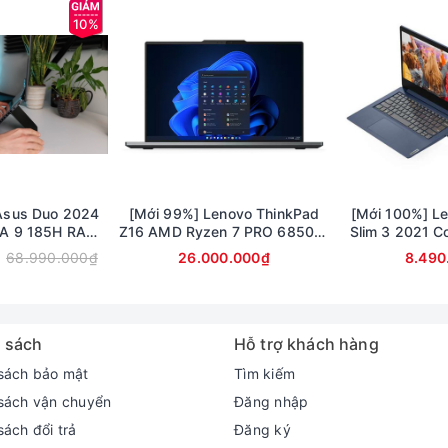
hồi nhanh
10%
hức năng
gười dùng
hím cùng phân khúc
giả cơ Lightning AD7700
Asus Duo 2024
[Mới 99%] Lenovo ThinkPad
[Mới 100%] L
Z16 AMD Ryzen 7 PRO 6850H/
Slim 3 2021 C
B MÀN 14INCH
16GB/ 1TB SSD/ RX 6500M/ 16
RAM 4G/ SSD 
68.990.000₫
26.000.000₫
8.490
 OLED
inch WUXGA
Xe G4/ 15.
nh chong như với các chức năng như: Mở Media, tăng giảm âm tha
d hoặc tăng giảm độ sáng tùy vào nhu cầu
 sách
Hỗ trợ khách hàng
ỗ trợ để nhận bộ quà tặng hấp dẫ
sách bảo mật
Tìm kiếm
sách vận chuyển
Đăng nhập
sách đổi trả
Đăng ký