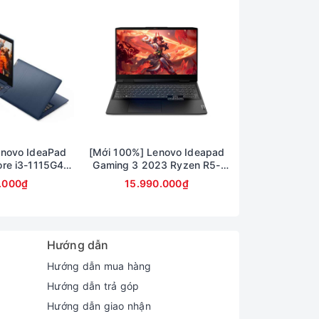
enovo IdeaPad
[Mới 100%] Lenovo Ideapad
Bàn di chuột
ore i3-1115G4/
Gaming 3 2023 Ryzen R5-
95.0
128G/ VGA UHD
7535HS/ 8GB/ 512GB/ RTX
.000₫
15.990.000₫
6 inch FHD
2050 4GB/ 15.6inch FHD
120Hz
nh, máy tính, mở trình duyệt web…
Hướng dẫn
n
Hướng dẫn mua hàng
Hướng dẫn trả góp
Hướng dẫn giao nhận