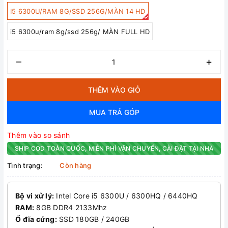
I5 6300U/RAM 8G/SSD 256G/MÀN 14 HD
i5 6300u/ram 8g/ssd 256g/ MÀN FULL HD
–
+
THÊM VÀO GIỎ
MUA TRẢ GÓP
Thêm vào so sánh
SHIP COD TOÀN QUỐC, MIỄN PHÍ VẬN CHUYỂN, CÀI ĐẶT TẠI NHÀ
Tình trạng:
Còn hàng
Bộ vi xử lý:
Intel Core i5 6300U / 6300HQ / 6440HQ
RAM:
8GB DDR4 2133Mhz
Ổ đĩa cứng:
SSD 180GB / 240GB