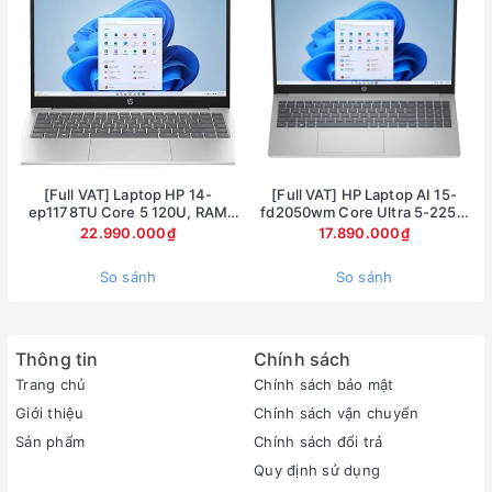
[Full VAT] Laptop HP 14-
[Full VAT] HP Laptop AI 15-
ep1178TU Core 5 120U, RAM
fd2050wm Core Ultra 5-225U
16GB, SSD 1TB, 14 inch FHD,
Ram 8GB SSD 512GB Màn hình
22.990.000₫
17.890.000₫
Windows 11
15.6inch FullHD Touch
So sánh
So sánh
Thông tin
Chính sách
Trang chủ
Chính sách bảo mật
Giới thiệu
Chính sách vận chuyển
Sản phẩm
Chính sách đổi trả
Quy định sử dụng