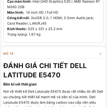
Cạc màn hình:
Intel UHD Graphics 520 | AMD Radeon R7
M360 2GB
Màn hình:
14 inch HD / Full HD
Cổng kết nối:
3xUSB 3.0; 1 HDMI; 3.5mm Audio jack;
Card Reader; LAN/RJ45
Kích thước:
335 x 231 x 23.2 mm
Trọng lượng: 1.67 kg
MÔ TẢ
ĐÁNH GIÁ CHI TIẾT DELL
LATITUDE E5470
Bền bỉ với thời gian
Nói về thiết kế Dell Latutude E5470 được rất nhiều tín đồ Dell
ưu chuộng bởi thiết kế mạnh mẽ và bền bỉ của mình. Dell
Latutude E5470 được làm bằng carbon cao cấp nên siêu