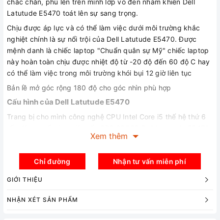
chắc chắn, phủ lên trên mình lớp vỏ đen nhám khiến Dell
Latutude E5470 toát lên sự sang trọng.
Chịu được áp lực và có thể làm việc dưới môi trường khắc
nghiệt chính là sự nổi trội của Dell Latutude E5470. Được
mệnh danh là chiếc laptop "Chuẩn quân sự Mỹ" chiếc laptop
này hoàn toàn chịu được nhiệt độ từ -20 độ đến 60 độ C hay
có thể làm việc trong môi trường khói bụi 12 giờ liên tục
Bản lề mở góc rộng 180 độ cho góc nhìn phù hợp
Cấu hình của Dell Latutude E5470
Trang bị cho mình công nghệ CPU Intel Core i5 thế hệ thứ 6
tốc độ cao, ổ cứng siêu tốc SSD 256GB Dell Latutude E5470
Xem thêm
có cấu hình mạnh mẽ phù hợp với các tác vụ văn phòng, ứng
dụng học tập hay phần mềm quản lý, bán hàn hàng ngày
Chỉ đường
Nhận tư vấn miễn phí
Các cổng kết nối đa dạng
Cổng USB 3.0 và 1 khe đọc SmartCard, khe khóa an
GIỚI THIỆU
toàn, khe đọc thẻ SD và jack combo audio. Phía đuôi máy
NHẬN XÉT SẢN PHẨM
chúng ta có cổng Ethernet, cổng VGA, khe cắm SIM, cổng
HDMI, 1 cổng USB 3.0 và cổng sạc.