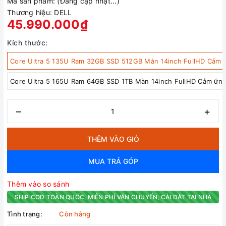
Mã sản phẩm:
(Đang cập nhật...)
Thương hiệu:
DELL
45.990.000₫
Kích thước:
Core Ultra 5 135U Ram 32GB SSD 512GB Màn 14inch FullHD Cảm 
Core Ultra 5 165U Ram 64GB SSD 1TB Màn 14inch FullHD Cảm ứn
–
+
THÊM VÀO GIỎ
MUA TRẢ GÓP
Thêm vào so sánh
SHIP COD TOÀN QUỐC, MIỄN PHÍ VẬN CHUYỂN, CÀI ĐẶT TẠI NHÀ
Tình trạng:
Còn hàng