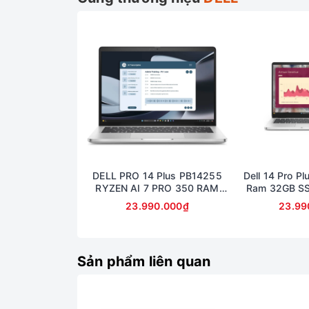
port with Power delivery có tốc độ truyền dữ liệ
dùng để kết nối với các thiết bị ngoại vi rất 
hẹn sẽ làm bạn hài lòng dù cho ở nơi văn phòng
Bàn phím và Touchpad
Bàn phím của Dell XPS 7590 chống tràn với kíc
thoải mái cho người dùng .
Phần touchpad rộng rãi với khả năng hỗ trợ đa 
Kết luận :
Dell XPS 7590 là dòng Latop doanh nh
DELL PRO 14 Plus PB14255
Dell 14 Pro Pl
RYZEN AI 7 PRO 350 RAM
Ram 32GB S
32GB SSD 512GB AMD
14inch Fu
23.990.000₫
23.99
RADEON 860M GRAPHICS
MÀN 14inch FullHD+
Sản phẩm liên quan