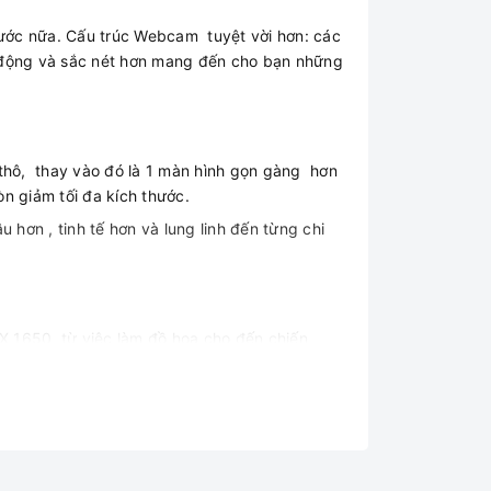
rước nữa. Cấu trúc Webcam tuyệt vời hơn: các
g động và sắc nét hơn mang đến cho bạn những
 thô, thay vào đó là 1 màn hình gọn gàng hơn
n giảm tối đa kích thước.
hơn , tinh tế hơn và lung linh đến từng chi
X 1650, từ việc làm đồ họa cho đến chiến
 mượt mà.
1 cổng Thunderbolt 3 (USB 3.1 Gen 2 Type-C)