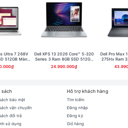
us Ultra 7 268V
Dell XPS 13 2026 Core™ 5-320
Dell Pro Max 1
SD 512GB Màn
Series 3 Ram 8GB SSD 512GB
275Hx Ram 3
llHD Touch
Màn 13.4inch 2K cảm ứng
Card RTX 100
0.000₫
24.990.000₫
43.99
FullHD (bảo 
 sách
Hỗ trợ khách hàng
sách bảo mật
Tìm kiếm
sách vận chuyển
Đăng nhập
sách đổi trả
Đăng ký
nh sử dụng
Giỏ hàng