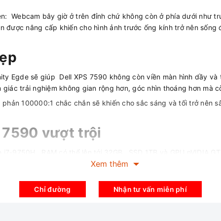
hiện: Webcam bây giờ ở trên đỉnh chứ không còn ở phía dưới như t
en được nâng cấp khiến cho hình ảnh trước ống kính trở nên sốn
.
đẹp
inity Egde sẽ giúp Dell XPS 7590 không còn viền màn hình dầy và
 giác trải nghiệm không gian rộng hơn, góc nhìn thoáng hơn mà cò
phản 100000:1 chắc chắn sẽ khiến cho sắc sáng và tối trở nên sâu 
 7590 vượt trội
ore i7-9750H, RAM có thể lên tới 32GB, SSD 1TB và GPU nVIDIA GT
Xem thêm
c hiện một cách mượt mà không sợ bị giật lag.
video có tốc độ khủng , chạy các tác vụ đồ họa, kỹ thuật cực kỳ
Chỉ đường
Nhận tư vấn miễn phí
cũng được trang bị đầy đủ các cổng kết nối vốn cần có bao gồm 