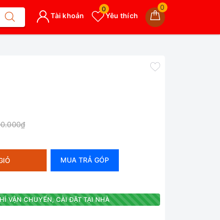
0
0
Tài khoản
Yêu thích
00.000₫
MUA TRẢ GÓP
GIỎ
HÍ VẬN CHUYỂN, CÀI ĐẶT TẠI NHÀ