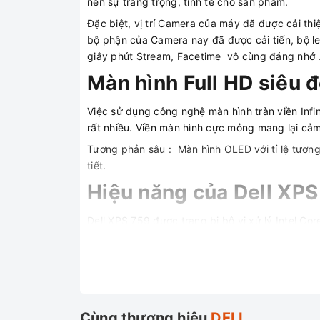
nên sự trang trọng, tinh tế cho sản phẩm.
Đặc biệt, vị trí Camera của máy đã được cải t
bộ phận của Camera nay đã được cải tiến, bộ l
giây phút Stream, Facetime vô cùng đáng nhớ 
Màn hình Full HD siêu 
Việc sử dụng công nghệ màn hình tràn viền Inf
rất nhiều. Viền màn hình cực mỏng mang lại cảm
Tương phản sâu : Màn hình OLED với tỉ lệ tương 
tiết.
Hiệu năng của Dell XPS
Dell XPS 759 được trang bị bộ vi xử lý Intel C
những tựa game nặng nhất nhì hiện nay máy thự
Card đồ họa cực kì mạnh mẽ với khả năng edit 
Cổng kết nối đầy đủ
Dù là 1 Laptop Ultrabook nhưng Dell XPS 7590 
Cùng thương hiệu
DELL