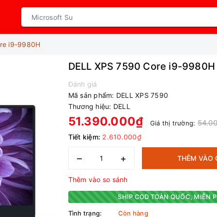
re i9-9980H
DELL XPS 7590 Core i9-9980H
Đánh giá
Mã sản phẩm:
DELL XPS 7590
Thương hiệu:
DELL
51.390.000₫
54.0
Giá thị trường:
Tiết kiệm:
2.610.000₫
–
+
THÊM VÀO 
Thêm vào so sánh
SHIP COD TOÀN QUỐC, MIỄN P
Tình trạng:
Còn hàng