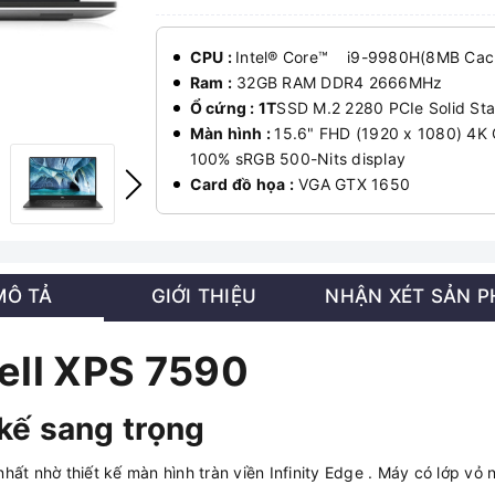
CPU :
Intel® Core™ i9-9980H(8MB Cache
Ram :
32GB RAM DDR4 2666MHz
Ổ cứng : 1T
SSD M.2 2280 PCIe Solid Sta
Màn hình :
15.6" FHD (1920 x 1080) 4K 
100% sRGB 500-Nits display
Card đồ họa :
VGA GTX 1650
MÔ TẢ
GIỚI THIỆU
NHẬN XÉT SẢN 
 Dell XPS 7590
kế sang trọng
ất nhờ thiết kế màn hình tràn viền Infinity Edge . Máy có lớp v