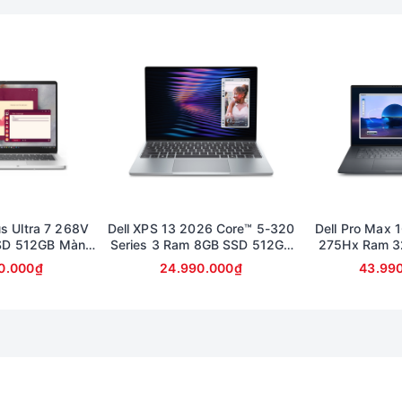
u nhanh gấp 5 lần cổng USB thông thường, có thể xuất trình chiếu, 
tiện dụng, 1 cổng HDMI 2.0 và 1 jack tai nghe 3.5mmm , ngoài ra m
 yên tĩnh hay những địa điểm ồn ào, tấp nập.
h thước tiêu chuẩn, các phím có độ nảy tốt , khoảng cách các ph
điểm giúp cho các thao tác cuộn trang, thu phóng… được thực hiệ
ân đáng được sở hữu . Hãy liên hệ với
Xrazer
để nhận giá ưu đãi 
us Ultra 7 268V
Dell XPS 13 2026 Core™ 5-320
Dell Pro Max 1
SD 512GB Màn
Series 3 Ram 8GB SSD 512GB
275Hx Ram 3
llHD Touch
Màn 13.4inch 2K cảm ứng
Card RTX 100
0.000₫
24.990.000₫
43.99
FullHD (bảo 