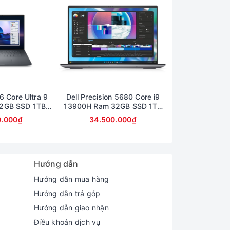
6 Core Ultra 9
Dell Precision 5680 Core i9
Dell Precision
2GB SSD 1TB
13900H Ram 32GB SSD 1TB
13850Hx Ra
0 Màn 16inch
Card A2000 Màn 16inch FullHD
512GB Card A
0.000₫
34.500.000₫
29.490
hành 6 tháng)
16inch 
Hướng dẫn
Hướng dẫn mua hàng
Hướng dẫn trả góp
Hướng dẫn giao nhận
Điều khoản dịch vụ