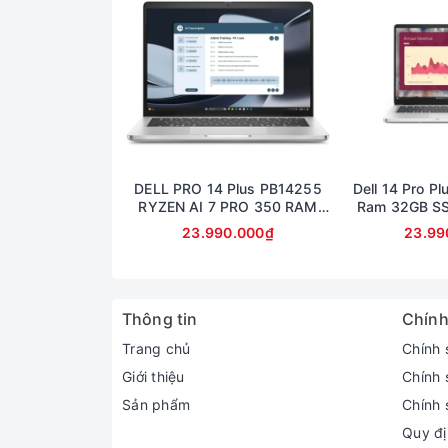
DELL PRO 14 Plus PB14255
Dell 14 Pro Pl
RYZEN AI 7 PRO 350 RAM
Ram 32GB S
32GB SSD 512GB AMD
14inch Fu
23.990.000₫
23.99
RADEON 860M GRAPHICS
MÀN 14inch FullHD+
Thông tin
Chính
Trang chủ
Chính 
Giới thiệu
Chính 
Sản phẩm
Chính 
Quy đị